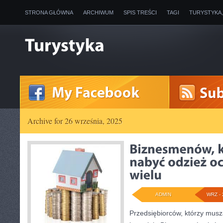
STRONA GŁÓWNA
ARCHIWUM
SPIS TREŚCI
TAGI
TURYSTYKA
Archive for 26 września, 2025
ADMIN
WRZ - 
Przedsiębiorców, którzy mus