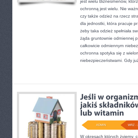
jest wielu Biznesmenów, któr
ochronną jest wielu. Nie ważn
czy także odzież na rzecz st
dla jednostki, która pracuje p
żeby taka odzież spełniała s
żąda gruntownie odmiennej pro
całkowicie odmiennym niebe
ochronna spotyka się z wielo
niebezpieczeństwami. Gdy ju
ADMIN
WRZ - 
W okresach których żyjemy, c