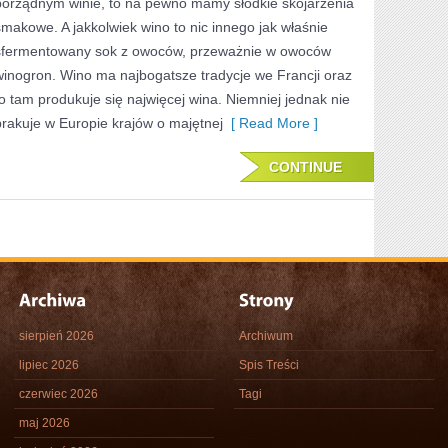
porządnym winie, to na pewno mamy słodkie skojarzenia
BARDZIEJ
smakowe. A jakkolwiek wino to nic innego jak właśnie
ZRÓŻNICOWANEG
sfermentowany sok z owoców, przeważnie w owoców
winogron. Wino ma najbogatsze tradycje we Francji oraz
TRUNKU
to tam produkuje się najwięcej wina. Niemniej jednak nie
JAK
brakuje w Europie krajów o majętnej
[ Read More ]
WINO
CONTINUE
sierpień 2026
Archiwum
lipiec 2026
Spis Treści
czerwiec 2026
Tagi
maj 2026