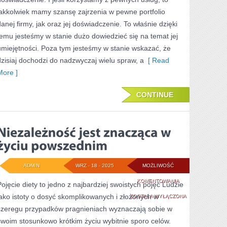
DLA
jakkolwiek mamy szansę zajrzenia w pewne portfolio
JAKIEGOKOLWIEK
danej firmy, jak oraz jej doświadczenie. To właśnie dzięki
temu jesteśmy w stanie dużo dowiedzieć się na temat jej
CZŁOWIEKA
umiejętności. Poza tym jesteśmy w stanie wskazać, że
dzisiaj dochodzi do nadzwyczaj wielu spraw, a
[ Read
More ]
CONTINUE
ADMIN
WRZ - 18 - 2025
MOŻLIWOŚĆ
NIEZALEŻNOŚĆ
KOMENTOWANIA
Pojęcie diety to jedno z najbardziej swoistych pojęć Ludzie
jako istoty o dosyć skomplikowanych i złożonych w
JEST
ZOSTAŁA WYŁĄCZONA
szeregu przypadków pragnieniach wyznaczają sobie w
ZNACZĄCA
swoim stosunkowo krótkim życiu wybitnie sporo celów.
W