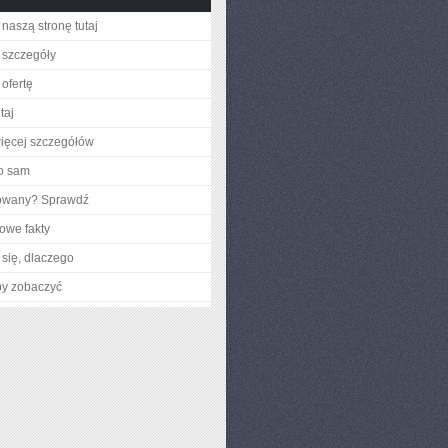
naszą stronę tutaj
 szczegóły
ofertę
taj
ięcej szczegółów
o sam
gowany? Sprawdź
owe fakty
się, dlaczego
by zobaczyć