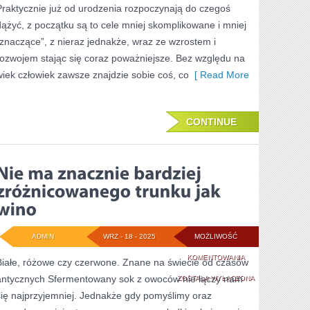
Praktycznie już od urodzenia rozpoczynają do czegoś
ŻYCIU
dążyć, z początku są to cele mniej skomplikowane i mniej
„znaczące”, z nieraz jednakże, wraz ze wzrostem i
POWSZEDNIM
rozwojem stając się coraz poważniejsze. Bez względu na
wiek człowiek zawsze znajdzie sobie coś, co
[ Read More
CONTINUE
ADMIN
WRZ - 18 - 2025
MOŻLIWOŚĆ
NIE
KOMENTOWANIA
Białe, różowe czy czerwone. Znane na świecie od czasów
antycznych Sfermentowany sok z owoców nie łączy nam
MA
ZOSTAŁA WYŁĄCZONA
się najprzyjemniej. Jednakże gdy pomyślimy oraz
ZNACZNIE