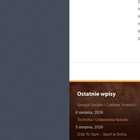
Gorące Seriale i Cyklowe Powieści
6 sierpnia, 2026
Technika i Ustawienia Aparatu
5 sierpnia, 2026
Zrób To Sam – Sport w Domu