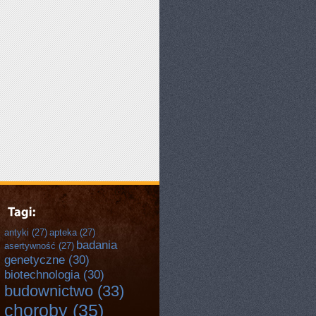
O
antyki
(27)
apteka
(27)
badania
asertywność
(27)
genetyczne
(30)
biotechnologia
(30)
budownictwo
(33)
choroby
(35)