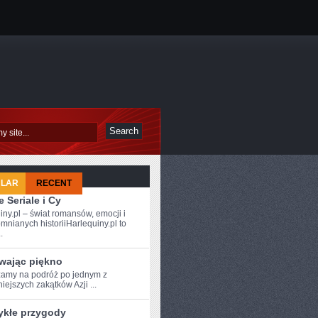
ULAR
RECENT
 Seriale i Cy
iny.pl – świat romansów, emocji i
mnianych historiiHarlequiny.pl to
.
wając piękno
amy⁣ na podróż po⁤ jednym z
iejszych‍ zakątków Azji ...
ykłe przygody