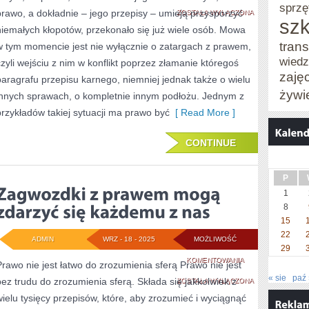
sprzę
prawo, a dokładnie – jego przepisy – umieją przysporzyć
OD
ZOSTAŁA WYŁĄCZONA
szk
niemałych kłopotów, przekonało się już wiele osób. Mowa
DZISIAJ
trans
w tym momencie jest nie wyłącznie o zatargach z prawem,
ISTNIEJE
wied
czyli wejściu z nim w konflikt poprzez złamanie któregoś
zaję
SYTUACJA,
paragrafu przepisu karnego, niemniej jednak także o wielu
żywi
innych sprawach, o kompletnie innym podłożu. Jednym z
W
przykładów takiej sytuacji ma prawo być
[ Read More ]
KTÓREJ
CZŁOWIEK
CONTINUE
ZASTĘPOWANY
JEST
P
1
PRZEZ
8
MASZYNY
15
22
ADMIN
WRZ - 18 - 2025
MOŻLIWOŚĆ
29
ZAGWOZDKI
KOMENTOWANIA
Prawo nie jest łatwo do zrozumienia sferą Prawo nie jest
« sie
paź 
bez trudu do zrozumienia sferą. Składa się jakkolwiek z
Z
ZOSTAŁA WYŁĄCZONA
wielu tysięcy przepisów, które, aby zrozumieć i wyciągnąć
PRAWEM