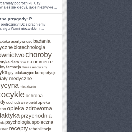
zygarnięty podróżniku! Czy
iałeś‌ się kiedyś, jakie niezwykłe ...
zne przygody: P
e podróżnicy! Dziś pragniemy
ć się z Wami niezwykłymi ...
badania
apteka
asertywność
yczne
biotechnologia
choroby
ownictwo
e-commerce
styka
dieta
dom
iny
farmacja
fitness medyczny
yka
korepetycje
gry edukacyjne
iały medyczne
ycyna
mieszkanie
ocykle
ochrona
ody
opieka
odchudzanie
ogród
opieka zdrowotna
zna
ilaktyka
przychodnia
psychologia społeczna
gia
recepty
rehabilitacja
arstwo