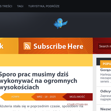
IS TREŚCI
TAGI
TURYSTYKA, PODRÓŻE
POP
Gorące
Harlequ
niezapo
serwis ..
Odkry
Zaprasz
ADMIN
WRZ - 18 - 2025
MOŻLIWOŚĆ
najpiękn
SPORO
KOMENTOWANIA
Biżuteria stała się w poprzednim czasie, sposobem na
Niezw