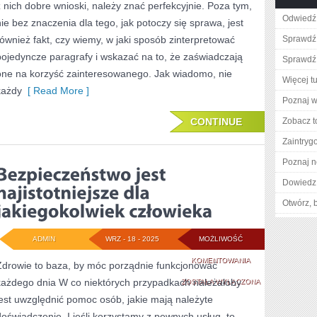
z nich dobre wnioski, należy znać perfekcyjnie. Poza tym,
MOGĄ
Odwiedź 
nie bez znaczenia dla tego, jak potoczy się sprawa, jest
ZDARZYĆ
również fakt, czy wiemy, w jaki sposób zinterpretować
Sprawdź
pojedyncze paragrafy i wskazać na to, że zaświadczają
SIĘ
Sprawdź 
one na korzyść zainteresowanego. Jak wiadomo, nie
KAŻDEMU
Więcej tu
każdy
[ Read More ]
Z
Poznaj w
NAS
CONTINUE
Zobacz t
Zaintry
Poznaj n
Dowiedz 
Otwórz, 
ADMIN
WRZ - 18 - 2025
MOŻLIWOŚĆ
BEZPIECZEŃSTWO
KOMENTOWANIA
Zdrowie to baza, by móc porządnie funkcjonować
każdego dnia W co niektórych przypadkach należałoby
JEST
ZOSTAŁA WYŁĄCZONA
jest uwzględnić pomoc osób, jakie mają należyte
NAJISTOTNIEJSZE
doświadczenie. I jeśli korzystamy z pewnych usług, to