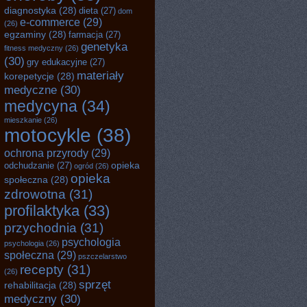
diagnostyka
(28)
dieta
(27)
dom
e-commerce
(29)
(26)
egzaminy
(28)
farmacja
(27)
genetyka
fitness medyczny
(26)
(30)
gry edukacyjne
(27)
materiały
korepetycje
(28)
medyczne
(30)
medycyna
(34)
mieszkanie
(26)
motocykle
(38)
ochrona przyrody
(29)
opieka
odchudzanie
(27)
ogród
(26)
opieka
społeczna
(28)
zdrowotna
(31)
profilaktyka
(33)
przychodnia
(31)
psychologia
psychologia
(26)
społeczna
(29)
pszczelarstwo
recepty
(31)
(26)
sprzęt
rehabilitacja
(28)
medyczny
(30)