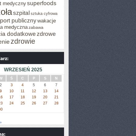
superfoods
t medyczny
oła
szpital
sztuka cyfrowa
port publiczny
wakacje
za medyczna
zabawa
cia dodatkowe
zdrowe
zdrowie
enie
WRZESIEŃ 2025
W
Ś
C
P
S
N
2
3
4
5
6
7
9
10
11
12
13
14
16
17
18
19
20
21
23
24
25
26
27
28
30
»