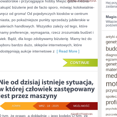
nowatorskie i przyciągające hobby Miejsc gdzie można
PRAC
ZOSTAŁA WYŁĄCZONA
Hej​ pr
zastanaw
zakupić biżuterie jest de facto sporo, mówiąc kolokwialnie-
MUSIMY
wręcz od groma! Od pojedynczych kiosków w centrum
DZIŚ
Magic
miasta, po pokaźniejsze punkty sprzedaży jubilerskie w
Witajci
WYKONYWAĆ
podzieli
galeriach handlowych. Wszystko zależy od tego, które
mamy preferencje, wymagania, rzecz zrozumiała budżet i
NA
antyki
wiek. Bądź, dla kogo zdobywamy biżuterię. Mamy też do
OGROMNYCH
genet
wyboru bardzo dużo, sklepów internetowych, które
bud
WYSOKOŚCIACH
udostępniają aukcje internetowe z
[ Read More ]
diagno
egzam
CONTINUE
genet
mater
med
mot
przyr
społec
prof
ADMIN
WRZ - 18 - 2025
MOŻLIWOŚĆ
psycholo
NIE
KOMENTOWANIA
pszczel
O tym, że prawo, a dokładnie – jego kodeks O tym, że