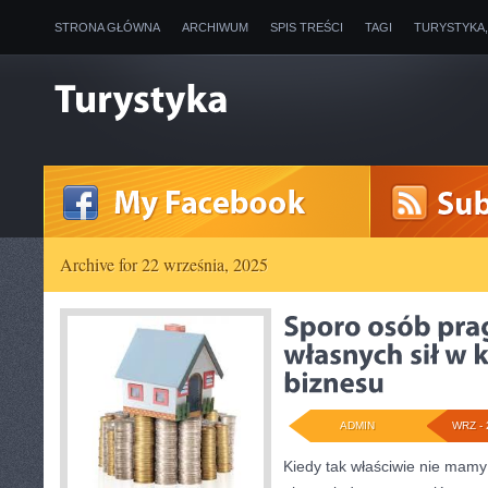
STRONA GŁÓWNA
ARCHIWUM
SPIS TREŚCI
TAGI
TURYSTYKA
Archive for 22 września, 2025
ADMIN
WRZ - 
Kiedy tak właściwie nie mam