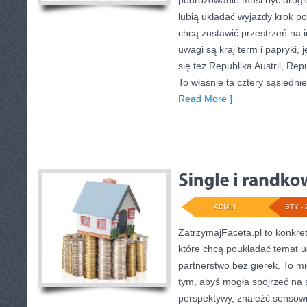
podróżowanie musi być drogie
lubią układać wyjazdy krok po
chcą zostawić przestrzeń na 
uwagi są kraj term i papryki, 
się też Republika Austrii, Re
To właśnie ta cztery sąsiedni
Read More ]
ADMIN
STY - 
ZatrzymajFaceta.pl to konkret
które chcą poukładać temat 
partnerstwo bez gierek. To m
tym, abyś mogła spojrzeć na s
perspektywy, znaleźć sensow