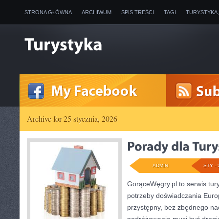
STRONA GŁÓWNA
ARCHIWUM
SPIS TREŚCI
TAGI
TURYSTYKA
Archive for 25 stycznia, 2026
ADMIN
STY - 
GorąceWęgry.pl to serwis tury
potrzeby doświadczania Eur
przystępny, bez zbędnego nad