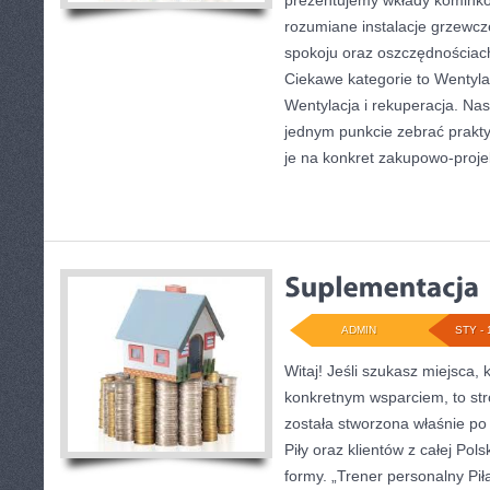
prezentujemy wkłady kominko
rozumiane instalacje grzewcz
spokoju oraz oszczędnościach
Ciekawe kategorie to Wentylac
Wentylacja i rekuperacja. Nas
jednym punkcie zebrać prakty
je na konkret zakupowo-proje
ADMIN
STY - 
Witaj! Jeśli szukasz miejsca, k
konkretnym wsparciem, to str
została stworzona właśnie po
Piły oraz klientów z całej Pols
formy. „Trener personalny Piła