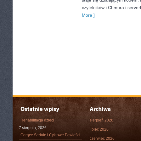
staje się działającym kodem.
czytelników i Chmura i server
More ]
Rehabilitacja dzieci
sierpień 2026
7 sierpnia, 2026
lipiec 2026
Gorące Seriale i Cyklowe Powieści
czerwiec 2026