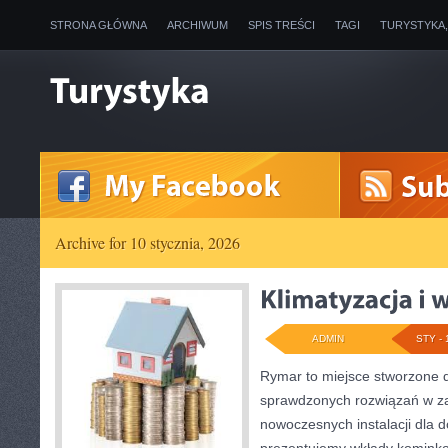
STRONA GŁÓWNA
ARCHIWUM
SPIS TREŚCI
TAGI
TURYSTYKA
Archive for 10 stycznia, 2026
ADMIN
STY - 
Rymar to miejsce stworzone d
sprawdzonych rozwiązań w za
nowoczesnych instalacji dla 