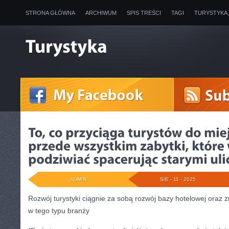
STRONA GŁÓWNA
ARCHIWUM
SPIS TREŚCI
TAGI
TURYSTYKA
ADMIN
SIE - 11 - 2025
Rozwój turystyki ciągnie za sobą rozwój bazy hotelowej oraz 
w tego typu branży