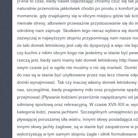
{Ferie to czas, kiedy nawet odjeżdżając chcemy czuć się tak 
naturalnie przenośnia jakkolwiek chodzi po prostu o komfort 
momencie, gdy znajdujemy się w obcym miejscu gdzie tak śc
niemałe stresy, albowiem przeważnie przystosowanie się do 
odrobinę nam zajmuje. Skutkiem tego nieraz wybiera się domki
zazwyczaj w najwyższym stopniu przypominają nam nasze nor
że taki domek letniskowy jest cały do dyspozycji a więc nie będ
czy kuchni z nikim obcym kogo nie jesteśmy w stanie być pew
rzeczą jest, kiedy sami mamy taki domek letniskowy http://w
owym czasie już w ogóle nie musimy o nic się martwić. Domki 
do nas są w stanie być użytkowane przez nas lecz równie od
domki wynajmować. Tak czy inaczej własny domek letniskowy t
nas, szczególnie, kiedy pragniemy miło oraz przyjemnie spędzi
przejmować.|Pływanie łodziami przeróżnie napędzanymi od ja
odmianę sportową oraz rekreacyjną. W czasie XVII-XIX w. wyo
kategoria łodzi, zwana jachtami. Szczególnych umiejętności p
pływającej poruszanej siła wiatru, innymi słowy posiadająca o
innymi słowy jachty żaglowe, są w stanie być zaopatrzone w p
wykorzystują w tym samym stopniu żagle i silnik formułowan