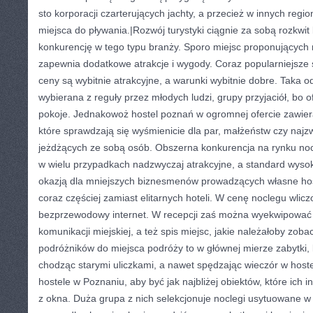
sto korporacji czarterujących jachty, a przecież w innych regi
miejsca do pływania.|Rozwój turystyki ciągnie za sobą rozkwit
konkurencję w tego typu branży. Sporo miejsc proponujących
zapewnia dodatkowe atrakcje i wygody. Coraz popularniejsze s
ceny są wybitnie atrakcyjne, a warunki wybitnie dobre. Taka o
wybierana z reguły przez młodych ludzi, grupy przyjaciół, bo 
pokoje. Jednakowoż hostel poznań w ogromnej ofercie zawie
które sprawdzają się wyśmienicie dla par, małżeństw czy najz
jeżdżących ze sobą osób. Obszerna konkurencja na rynku noc
w wielu przypadkach nadzwyczaj atrakcyjne, a standard wysoki
okazją dla mniejszych biznesmenów prowadzących własne hoste
coraz częściej zamiast elitarnych hoteli. W cenę noclegu wlicz
bezprzewodowy internet. W recepcji zaś można wyekwipować s
komunikacji miejskiej, a też spis miejsc, jakie należałoby zoba
podróżników do miejsca podróży to w głównej mierze zabytki,
chodząc starymi uliczkami, a nawet spędzając wieczór w hostel
hostele w Poznaniu, aby być jak najbliżej obiektów, które ich i
z okna. Duża grupa z nich selekcjonuje noclegi usytuowane w