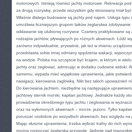
motorowych. Istnieją również jachty motorowe. Rekreacja pod
za drogą rozrywkę, przede wszystkim gdy stosowany miał być d
Właśnie dlatego budowane są jachty pod najem. Usługa typu c
umożliwia liczniejszym grupom laików żeglarstwa zdobywanie 
oddawanie się ulubionej rozrywce. Czartery praktykowane są
rodzajów jachtów, pływających po różnych akwenach. Łódź 
zarówno indywidualnie, prywatnie, jak też w imieniu urządzon
przedstawia sobie innej odmiany spędzenia wakacji, wypoczyn
na wodzie. Polska ma szczęście być krajem, w którym w wiel
jachty oraz żeglować, admirując w dodatku cudowne widoki. 
samemu, wypada mieć wyjątkowe uprawnienia, jakie potwierd
nawigacji, kierowania żaglówką. Nikt bez takich upoważnień n
Do kierowania jachtem, niezbędne są następujące uprawnienia
jachtowy sternik morski, kapitan jachtowy. Jednakże każdy st
prowadzenia określonego typu jachtu i żeglowania w wyznacz
oraz na wyłonionych akwenach – morze, jezioro. Tylko kapita
poruszać osobiście po wszystkich akwenach, bez względu na po
Mając słuszne uprawnienia, trzeba wybrać trafny do nich wy
można rozpocząć żeglarską przygodę. Jedynie nad mazurskim