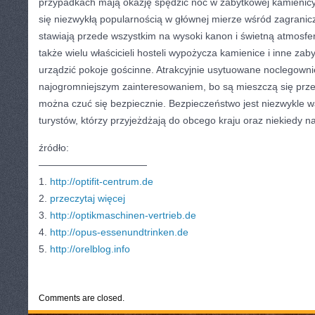
przypadkach mają okazję spędzić noc w zabytkowej kamienicy.
się niezwykłą popularnością w głównej mierze wśród zagrani
stawiają przede wszystkim na wysoki kanon i świetną atmosfe
także wielu właścicieli hosteli wypożycza kamienice i inne za
urządzić pokoje gościnne. Atrakcyjnie usytuowane noclegownie
najogromniejszym zainteresowaniem, bo są mieszczą się prz
można czuć się bezpiecznie. Bezpieczeństwo jest niezwykle w
turystów, którzy przyjeżdżają do obcego kraju oraz niekiedy na
źródło:
———————————
1.
http://optifit-centrum.de
2.
przeczytaj więcej
3.
http://optikmaschinen-vertrieb.de
4.
http://opus-essenundtrinken.de
5.
http://orelblog.info
CATEGORIES:
TURYSTYKA, PODRÓŻE
Comments are closed.