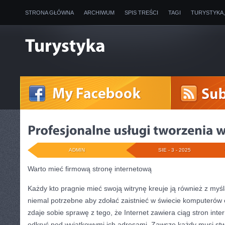
STRONA GŁÓWNA
ARCHIWUM
SPIS TREŚCI
TAGI
TURYSTYKA
ADMIN
SIE - 3 - 2025
Warto mieć firmową stronę internetową
Każdy kto pragnie mieć swoją witrynę kreuje ją również z myś
niemal potrzebne aby zdołać zaistnieć w świecie komputerów 
zdaje sobie sprawę z tego, że Internet zawiera ciąg stron inte
odkryć pod wyjątkowymi ich adresami. Zawsze każdy musi stwo