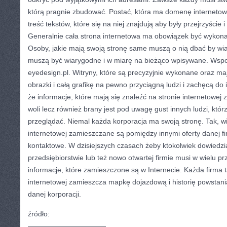
którą pragnie zbudować. Postać, która ma domenę interneto
treść tekstów, które się na niej znajdują aby były przejrzyście 
Generalnie cała strona internetowa ma obowiązek być wykona
Osoby, jakie mają swoją stronę same muszą o nią dbać by wi
muszą być wiarygodne i w miarę na bieżąco wpisywane. Ws
eyedesign.pl. Witryny, które są precyzyjnie wykonane oraz ma
obrazki i całą grafikę na pewno przyciągną ludzi i zachęcą d
że informacje, które mają się znaleźć na stronie internetowej
woli lecz również brany jest pod uwagę gust innych ludzi, któr
przeglądać. Niemal każda korporacja ma swoją stronę. Tak, wię
internetowej zamieszczane są pomiędzy innymi oferty danej fi
kontaktowe. W dzisiejszych czasach żeby ktokolwiek dowiedzia
przedsiębiorstwie lub też nowo otwartej firmie musi w wielu 
informacje, które zamieszczone są w Internecie. Każda firma
internetowej zamieszcza mapkę dojazdową i historię powstani
danej korporacji.
źródło:
———————————