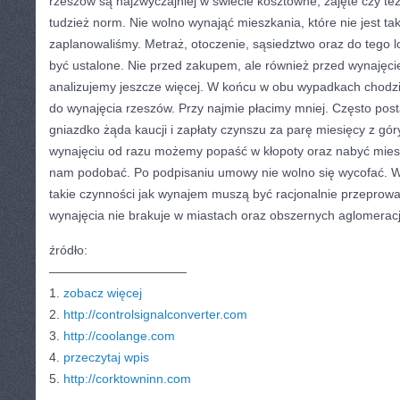
rzeszów są najzwyczajniej w świecie kosztowne, zajęte czy t
tudzież norm. Nie wolno wynająć mieszkania, które nie jest taki
zaplanowaliśmy. Metraż, otoczenie, sąsiedztwo oraz do tego l
być ustalone. Nie przed zakupem, ale również przed wynajęci
analizujemy jeszcze więcej. W końcu w obu wypadkach chodzi 
do wynajęcia rzeszów. Przy najmie płacimy mniej. Często pos
gniazdko żąda kaucji i zapłaty czynszu za parę miesięcy z g
wynajęciu od razu możemy popaść w kłopoty oraz nabyć mieszk
nam podobać. Po podpisaniu umowy nie wolno się wycofać. W
takie czynności jak wynajem muszą być racjonalnie przeprowad
wynajęcia nie brakuje w miastach oraz obszernych aglomerac
źródło:
———————————
1.
zobacz więcej
2.
http://controlsignalconverter.com
3.
http://coolange.com
4.
przeczytaj wpis
5.
http://corktowninn.com