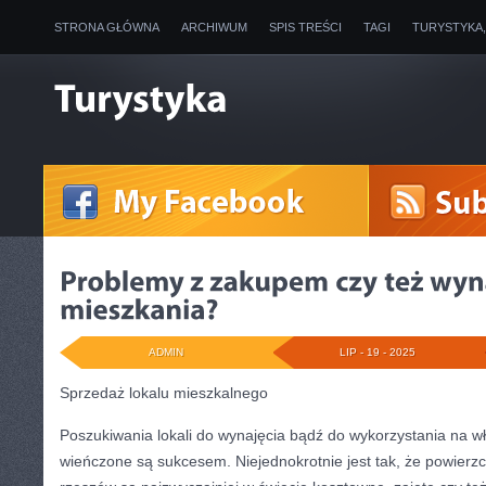
STRONA GŁÓWNA
ARCHIWUM
SPIS TREŚCI
TAGI
TURYSTYKA
ADMIN
LIP - 19 - 2025
Sprzedaż lokalu mieszkalnego
Poszukiwania lokali do wynajęcia bądź do wykorzystania na w
wieńczone są sukcesem. Niejednokrotnie jest tak, że powierz