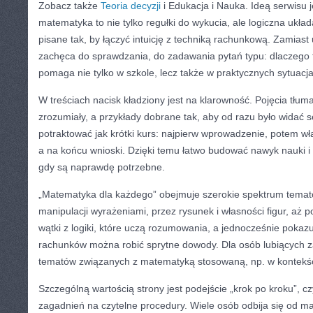
Zobacz także
Teoria decyzji
i Edukacja i Nauka. Ideą serwisu j
matematyka to nie tylko regułki do wykucia, ale logiczna ukła
pisane tak, by łączyć intuicję z techniką rachunkową. Zamiast
zachęca do sprawdzania, do zadawania pytań typu: dlaczego t
pomaga nie tylko w szkole, lecz także w praktycznych sytuacjac
W treściach nacisk kładziony jest na klarowność. Pojęcia tłu
zrozumiały, a przykłady dobrane tak, aby od razu było widać
potraktować jak krótki kurs: najpierw wprowadzenie, potem wł
a na końcu wnioski. Dzięki temu łatwo budować nawyk nauki i
gdy są naprawdę potrzebne.
„Matematyka dla każdego” obejmuje szerokie spektrum temató
manipulacji wyrażeniami, przez rysunek i własności figur, aż po
wątki z logiki, które uczą rozumowania, a jednocześnie pokazu
rachunków można robić sprytne dowody. Dla osób lubiących z
tematów związanych z matematyką stosowaną, np. w kontekści
Szczególną wartością strony jest podejście „krok po kroku”, czy
zagadnień na czytelne procedury. Wiele osób odbija się od mat