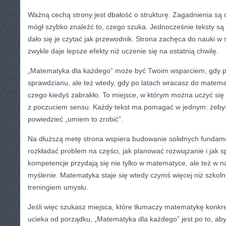
Ważną cechą strony jest dbałość o strukturę. Zagadnienia są 
mógł szybko znaleźć to, czego szuka. Jednocześnie teksty są
dało się je czytać jak przewodnik. Strona zachęca do nauki w st
zwykle daje lepsze efekty niż uczenie się na ostatnią chwilę.
„Matematyka dla każdego” może być Twoim wsparciem, gdy p
sprawdzianu, ale też wtedy, gdy po latach wracasz do matemat
czego kiedyś zabrakło. To miejsce, w którym można uczyć się b
z poczuciem sensu. Każdy tekst ma pomagać w jednym: żebyś p
powiedzieć „umiem to zrobić”.
Na dłuższą metę strona wspiera budowanie solidnych fundam
rozkładać problem na części, jak planować rozwiązanie i jak 
kompetencje przydają się nie tylko w matematyce, ale też w na
myślenie. Matematyka staje się wtedy czymś więcej niż szkol
treningiem umysłu.
Jeśli więc szukasz miejsca, które tłumaczy matematykę konkre
ucieka od porządku, „Matematyka dla każdego” jest po to, ab