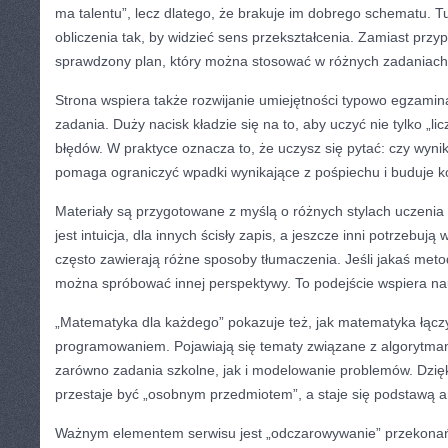
ma talentu”, lecz dlatego, że brakuje im dobrego schematu. Tu
obliczenia tak, by widzieć sens przekształcenia. Zamiast prz
sprawdzony plan, który można stosować w różnych zadaniach
Strona wspiera także rozwijanie umiejętności typowo egzamina
zadania. Duży nacisk kładzie się na to, aby uczyć nie tylko „lic
błędów. W praktyce oznacza to, że uczysz się pytać: czy wyni
pomaga ograniczyć wpadki wynikające z pośpiechu i buduje k
Materiały są przygotowane z myślą o różnych stylach uczenia 
jest intuicja, dla innych ścisły zapis, a jeszcze inni potrzebują
często zawierają różne sposoby tłumaczenia. Jeśli jakaś meto
można spróbować innej perspektywy. To podejście wspiera n
„Matematyka dla każdego” pokazuje też, jak matematyka łączy
programowaniem. Pojawiają się tematy związane z algorytma
zarówno zadania szkolne, jak i modelowanie problemów. Dzi
przestaje być „osobnym przedmiotem”, a staje się podstawą an
Ważnym elementem serwisu jest „odczarowywanie” przekonań,