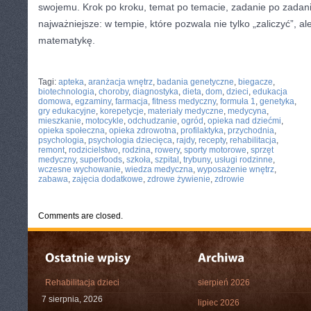
swojemu. Krok po kroku, temat po temacie, zadanie po zadaniu
najważniejsze: w tempie, które pozwala nie tylko „zaliczyć”,
matematykę.
CATEGORIES:
TURYSTYKA, PODRÓŻE
Tagi:
apteka
,
aranżacja wnętrz
,
badania genetyczne
,
biegacze
,
biotechnologia
,
choroby
,
diagnostyka
,
dieta
,
dom
,
dzieci
,
edukacja
domowa
,
egzaminy
,
farmacja
,
fitness medyczny
,
formuła 1
,
genetyka
,
gry edukacyjne
,
korepetycje
,
materiały medyczne
,
medycyna
,
mieszkanie
,
motocykle
,
odchudzanie
,
ogród
,
opieka nad dziećmi
,
opieka społeczna
,
opieka zdrowotna
,
profilaktyka
,
przychodnia
,
psychologia
,
psychologia dziecięca
,
rajdy
,
recepty
,
rehabilitacja
,
remont
,
rodzicielstwo
,
rodzina
,
rowery
,
sporty motorowe
,
sprzęt
medyczny
,
superfoods
,
szkoła
,
szpital
,
trybuny
,
usługi rodzinne
,
wczesne wychowanie
,
wiedza medyczna
,
wyposażenie wnętrz
,
zabawa
,
zajęcia dodatkowe
,
zdrowe żywienie
,
zdrowie
Comments are closed.
Rehabilitacja dzieci
sierpień 2026
7 sierpnia, 2026
lipiec 2026