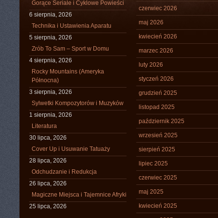
Gorące Seriale i Cyklowe Powieści
czerwiec 2026
6 sierpnia, 2026
maj 2026
Technika i Ustawienia Aparatu
kwiecień 2026
5 sierpnia, 2026
Zrób To Sam – Sport w Domu
marzec 2026
4 sierpnia, 2026
luty 2026
Rocky Mountains (Ameryka
styczeń 2026
Północna)
3 sierpnia, 2026
grudzień 2025
Sylwetki Kompozytorów i Muzyków
listopad 2025
1 sierpnia, 2026
październik 2025
Literatura
wrzesień 2025
30 lipca, 2026
Cover Up i Usuwanie Tatuaży
sierpień 2025
28 lipca, 2026
lipiec 2025
Odchudzanie i Redukcja
czerwiec 2025
26 lipca, 2026
maj 2025
Magiczne Miejsca i Tajemnice Afryki
kwiecień 2025
25 lipca, 2026