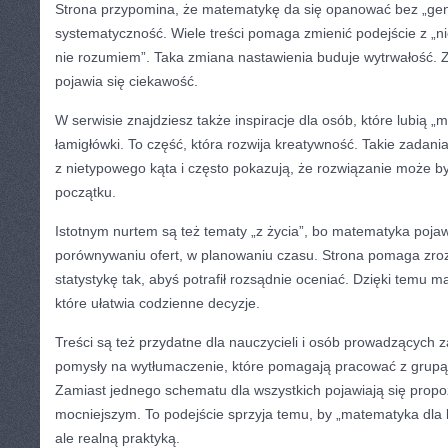
Strona przypomina, że matematykę da się opanować bez „geniu
systematyczność. Wiele treści pomaga zmienić podejście z „n
nie rozumiem”. Taka zmiana nastawienia buduje wytrwałość. Z
pojawia się ciekawość.
W serwisie znajdziesz także inspiracje dla osób, które lubią 
łamigłówki. To część, która rozwija kreatywność. Takie zadan
z nietypowego kąta i często pokazują, że rozwiązanie może by
początku.
Istotnym nurtem są też tematy „z życia”, bo matematyka pojaw
porównywaniu ofert, w planowaniu czasu. Strona pomaga zroz
statystykę tak, abyś potrafił rozsądnie oceniać. Dzięki temu m
które ułatwia codzienne decyzje.
Treści są też przydatne dla nauczycieli i osób prowadzących z
pomysły na wytłumaczenie, które pomagają pracować z grupą
Zamiast jednego schematu dla wszystkich pojawiają się propo
mocniejszym. To podejście sprzyja temu, by „matematyka dla 
ale realną praktyką.