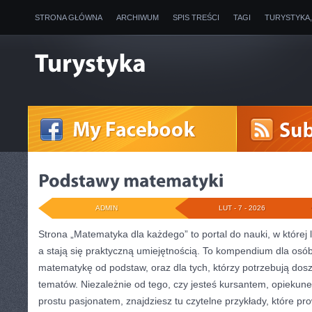
STRONA GŁÓWNA
ARCHIWUM
SPIS TREŚCI
TAGI
TURYSTYKA
ADMIN
LUT - 7 - 2026
Strona „Matematyka dla każdego” to portal do nauki, w której l
a stają się praktyczną umiejętnością. To kompendium dla osób
matematykę od podstaw, oraz dla tych, którzy potrzebują dosz
tematów. Niezależnie od tego, czy jesteś kursantem, opiekun
prostu pasjonatem, znajdziesz tu czytelne przykłady, które pr