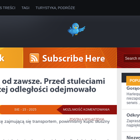
IS TREŚCI
TAGI
TURYSTYKA, PODRÓŻE
POP
Gorące
Harlequ
niezapo
serwis ..
OBYWATELE
SIE - 15 - 2025
MOŻLIWOŚĆ KOMENTOWANIA
Odkry
JEŻDŻĄ
ZOSTAŁA WYŁĄCZONA
kę zajmującą się transportem, powinniśmy kupić słuszny
Zaprasz
najpiękn
OD
Niezw
ZAWSZE.