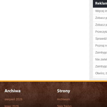
Więcej i
Zobacz p
Zobacz pe
Przeczyta
Sprawdź 
Poznaj n
Zaintry
Nie zwlek
Zaintry
Otwórz, 
sierpień 2026
Archiwum
lipiec 2026
Spis Treści