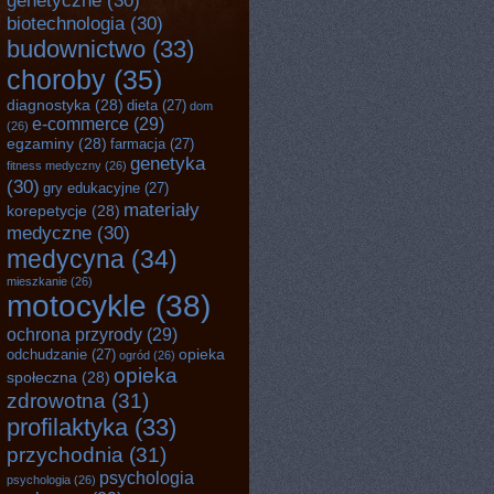
genetyczne
(30)
biotechnologia
(30)
budownictwo
(33)
choroby
(35)
diagnostyka
(28)
dieta
(27)
dom
e-commerce
(29)
(26)
egzaminy
(28)
farmacja
(27)
genetyka
fitness medyczny
(26)
(30)
gry edukacyjne
(27)
materiały
korepetycje
(28)
medyczne
(30)
medycyna
(34)
mieszkanie
(26)
motocykle
(38)
ochrona przyrody
(29)
opieka
odchudzanie
(27)
ogród
(26)
opieka
społeczna
(28)
zdrowotna
(31)
profilaktyka
(33)
przychodnia
(31)
psychologia
psychologia
(26)