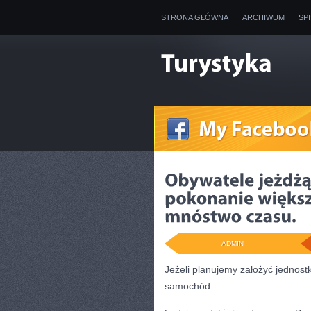
STRONA GŁÓWNA
ARCHIWUM
SP
ADMIN
Jeżeli planujemy założyć jednost
samochód