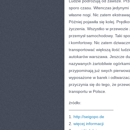
Ludzie podróżują od zawsze. Prz
sporo czasu. Wtenczas jedynymi 
własne nogi. Nic zatem ekstrawag
Później pojawiła się kolej. Pręd
życzenia. Wszystko w przewozie 
przemysł samochodowy. Taki sposó
i komfortowy. Nic zatem dziwacz
transportować większą ilość ludz
autokarów warszawa. Jeszcze duż
nazywanych żartobliwie ogórkami.
przypominają już swych pierwowz
wyposażone w barek i odtwarzac
przyczynia się do tego, że prze
transportu w Polsce.
źródło:
———————————
1.
http://seigopo.de
2.
więcej informacji