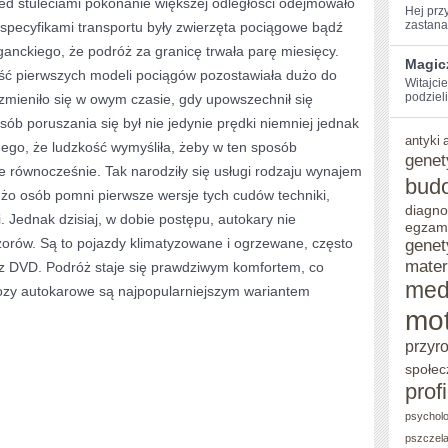
ed stuleciami pokonanie większej odległości odejmowało
Hej​ pr
PRZED
zastanaw
specyfikami transportu były zwierzęta pociągowe bądź
anckiego, że podróż za granicę trwała parę miesięcy.
STULECIAMI
Magic
kość pierwszych modeli pociągów pozostawiała dużo do
POKONANIE
Witajci
podzieli
zmieniło się w owym czasie, gdy upowszechnił się
WIĘKSZEJ
b poruszania się był nie jedynie prędki niemniej jednak
antyki
ODLEGŁOŚCI
nego, że ludzkość wymyśliła, żeby w ten sposób
genet
ie równocześnie. Tak narodziły się usługi rodzaju wynajem
ODEJMOWAŁO
bud
o osób pomni pierwsze wersje tych cudów techniki,
MNÓSTWO
diagno
 Jednak dzisiaj, w dobie postępu, autokary nie
egzam
CZASU.
orów. Są to pojazdy klimatyzowane i ogrzewane, często
genet
mater
z DVD. Podróż staje się prawdziwym komfortem, co
med
wozy autokarowe są najpopularniejszym wariantem
mot
przyr
społec
prof
psycholo
pszczel