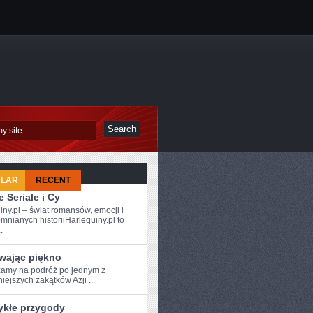
ULAR
RECENT
 Seriale i Cy
iny.pl – świat romansów, emocji i
mnianych historiiHarlequiny.pl to
.
wając piękno
amy⁣ na podróż po⁤ jednym z
iejszych‍ zakątków Azji ...
ykłe przygody