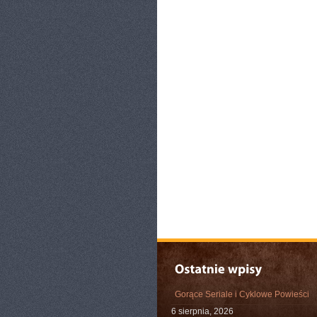
Gorące Seriale i Cyklowe Powieści
6 sierpnia, 2026