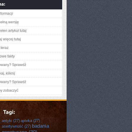
nformacji
ełną wersję
łen artykuł tutaj
j więcej tutaj
teraz
owe fakty
gowany? Sprawdź
aj, kliknij
gowany? Sprawdź
by zobaczyć
antyki
(27)
apteka
(27)
badania
asertywność
(27)