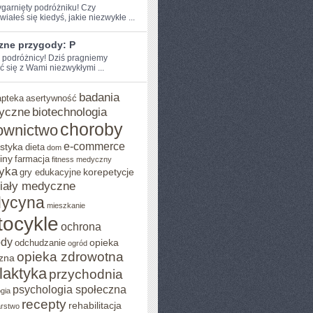
zygarnięty podróżniku! Czy
iałeś‌ się kiedyś, jakie niezwykłe ...
zne przygody: P
e podróżnicy! Dziś pragniemy
ć się z Wami niezwykłymi ...
badania
apteka
asertywność
yczne
biotechnologia
choroby
ownictwo
e-commerce
styka
dieta
dom
iny
farmacja
fitness medyczny
yka
korepetycje
gry edukacyjne
iały medyczne
ycyna
mieszkanie
ocykle
ochrona
ody
opieka
odchudzanie
ogród
opieka zdrowotna
zna
ilaktyka
przychodnia
psychologia społeczna
gia
recepty
rehabilitacja
arstwo