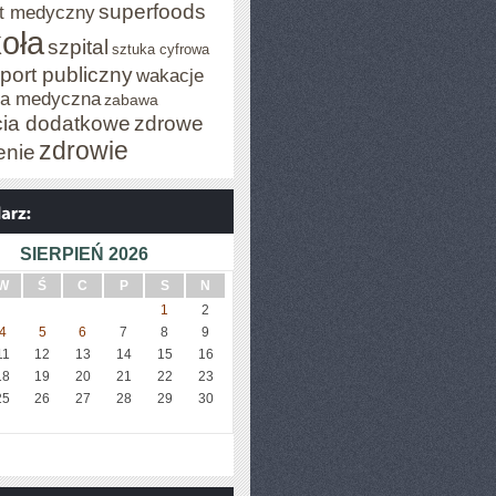
superfoods
t medyczny
oła
szpital
sztuka cyfrowa
port publiczny
wakacje
za medyczna
zabawa
cia dodatkowe
zdrowe
zdrowie
enie
SIERPIEŃ 2026
W
Ś
C
P
S
N
1
2
4
5
6
7
8
9
11
12
13
14
15
16
18
19
20
21
22
23
25
26
27
28
29
30