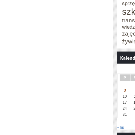
sprzę
szk
trans
wied
zaję
żywi
P
3
10
17
24
31
« lip