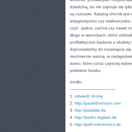
dziedziną, bo nie zajmuje się ty
są rozmaite. Katalog chorób jest
astygmatyzmu czy siatkówczaka 
czyli : jaskra, zaćma czy nawet 
długo w warunkach, które oddzia
profilaktyczne badania u okulist
doprowadzimy do rozwinięcia się 
niezmiernie ważną, w następstwi
dzieci, które coraz częściej wyb
pobliskim boisku.
źródło:
———————————
1.
odwiedź stronę
2.
http://paulethomson.com
3.
http://pedalite.de
4.
http://pedro-tagliani.de
5.
http://pefri-electronics.de