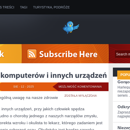
IS TREŚCI
TAGI
TURYSTYKA, PODRÓŻE
POP
Gorące
OBECNIE,
SIE - 12 - 2025
MOŻLIWOŚĆ KOMENTOWANIA
Harlequ
niezapo
W
serwis ..
ZOSTAŁA WYŁĄCZONA
zególną uwagę na nasze zdrowie
DOBIE
Odkry
 innych urządzeń, przy jakich człowiek spędza
Zaprasz
KOMPUTERÓW
trudno o choroby jednego z naszych narządów zmysłu,
najpiękn
I
rekta wzroku i okulista to lekarz, którego zadaniem jest
Niezw
wanie schorzeń oczu. Okulistyka jest bardzo szeroką
INNYCH