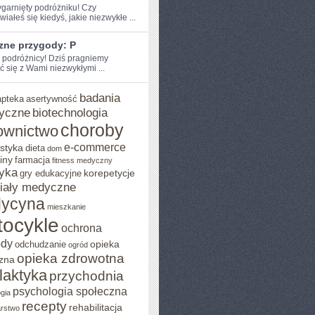
zygarnięty podróżniku! Czy
iałeś‌ się kiedyś, jakie niezwykłe ...
zne przygody: P
e podróżnicy! Dziś pragniemy
ć się z Wami niezwykłymi ...
badania
apteka
asertywność
yczne
biotechnologia
choroby
ownictwo
e-commerce
styka
dieta
dom
iny
farmacja
fitness medyczny
yka
korepetycje
gry edukacyjne
iały medyczne
ycyna
mieszkanie
ocykle
ochrona
ody
opieka
odchudzanie
ogród
opieka zdrowotna
zna
ilaktyka
przychodnia
psychologia społeczna
gia
recepty
rehabilitacja
arstwo