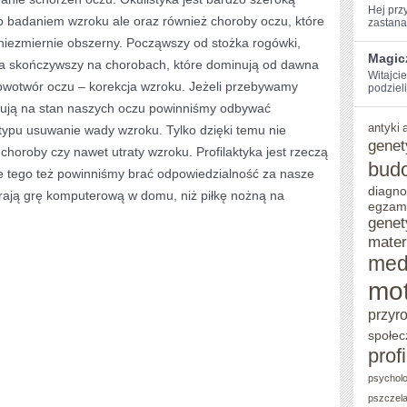
Hej​ pr
lko badaniem wzroku ale oraz również choroby oczu, które
zastanaw
URZĄDZEŃ
 niezmiernie obszerny. Począwszy od stożka rogówki,
Magic
a skończywszy na chorobach, które dominują od dawna
Witajci
nowotwór oczu – korekcja wzroku. Jeżeli przebywamy
podzieli
łują na stan naszych oczu powinniśmy odbywać
antyki
y typu usuwanie wady wzroku. Tylko dzięki temu nie
genet
choroby czy nawet utraty wzroku. Profilaktyka jest rzeczą
bud
e tego też powinniśmy brać odpowiedzialność za nasze
diagno
ierają grę komputerową w domu, niż piłkę nożną na
egzam
genet
mater
med
mot
przyr
społec
prof
psycholo
pszczel