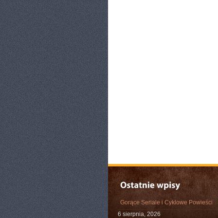
Gorące Seriale i Cyklowe Powieści
6 sierpnia, 2026