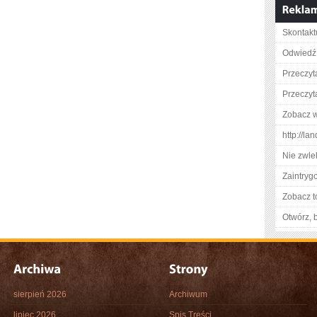
Skontaktu
Odwiedź 
Przeczyt
Przeczyt
Zobacz wi
http://la
Nie zwlek
Zaintry
Zobacz t
Otwórz, 
sierpień 2026
Archiwum
lipiec 2026
Spis Treści