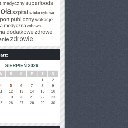
superfoods
t medyczny
oła
szpital
sztuka cyfrowa
port publiczny
wakacje
za medyczna
zabawa
cia dodatkowe
zdrowe
zdrowie
enie
SIERPIEŃ 2026
W
Ś
C
P
S
N
1
2
4
5
6
7
8
9
11
12
13
14
15
16
18
19
20
21
22
23
25
26
27
28
29
30