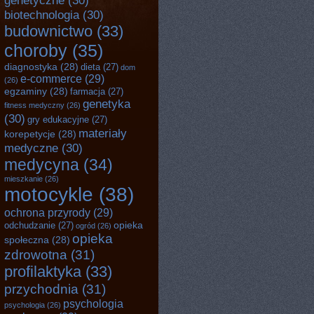
genetyczne
(30)
biotechnologia
(30)
budownictwo
(33)
choroby
(35)
diagnostyka
(28)
dieta
(27)
dom
e-commerce
(29)
(26)
egzaminy
(28)
farmacja
(27)
genetyka
fitness medyczny
(26)
(30)
gry edukacyjne
(27)
materiały
korepetycje
(28)
medyczne
(30)
medycyna
(34)
mieszkanie
(26)
motocykle
(38)
ochrona przyrody
(29)
opieka
odchudzanie
(27)
ogród
(26)
opieka
społeczna
(28)
zdrowotna
(31)
profilaktyka
(33)
przychodnia
(31)
psychologia
psychologia
(26)