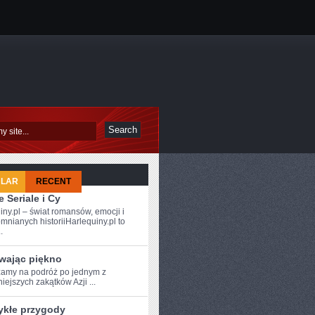
ULAR
RECENT
 Seriale i Cy
iny.pl – świat romansów, emocji i
mnianych historiiHarlequiny.pl to
.
wając piękno
amy⁣ na podróż po⁤ jednym z
iejszych‍ zakątków Azji ...
ykłe przygody