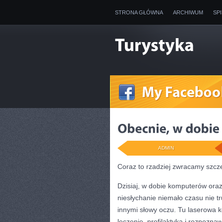
STRONA GŁÓWNA
ARCHIWUM
SP
ADMIN
Coraz to rzadziej zwracamy szc
Dzisiaj, w dobie komputerów oraz
niesłychanie niemało czasu nie 
innymi słowy oczu. Tu laserowa ko
leczenie, profilaktyka i rozpozna