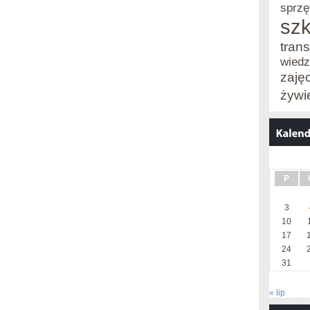
sprzę
szk
trans
wied
zaję
żywi
P
3
10
17
24
31
« lip