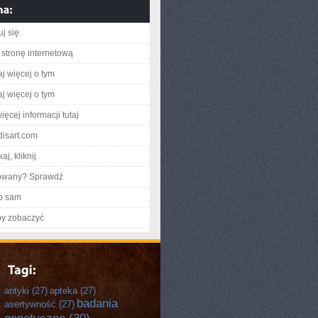
j się
stronę internetową
aj więcej o tym
aj więcej o tym
ęcej informacji tutaj
ndisart.com
aj, kliknij
gowany? Sprawdź
o sam
by zobaczyć
antyki
(27)
apteka
(27)
badania
asertywność
(27)