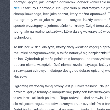
początkujących, jak i obytych odbiorców. Zobacz koniecznie n
sieci
i Startupy i innowacje. Na Cyberhub.pl informatyka nie je
skomplikowanego, lecz jako obszar, który można opanować. To
ma ogromny walor jako miejsce edukacyjne. Każdy temat mo
sposób przystępny, a jednocześnie konkretny. Dzięki temu uży
teorię, ale na realne wskazówki, które da się wykorzystać w 
technologią.
To miejsce w sieci dla tych, którzy chcą wiedzieć więcej o sp
rozumieć oprogramowanie, a także nauczyć się bezpieczniej 
online. Cyberhub.pl może pełnić rolę kompasu po rzeczywistośc
obecna niemal wszędzie. Dziś niemal każda instytucja, każdy
z rozwiązań cyfrowych, dlatego dostęp do dobrze opisanej wie
kluczowym.
Ogromną wartością takiej strony jest jej uniwersalność. Na je
bowiem łączyć tematykę komputerów, połączeń internetowych,
także instrukcji krok po kroku. Tego rodzaju układ sprawia, ż
się miejscem regularnie odwiedzanym przez czytelników o ba
Jedni będą szukać odpowiedzi na proste pytania, inni będą p