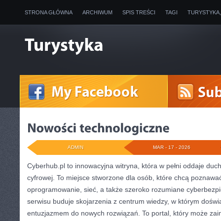
STRONA GŁÓWNA
ARCHIWUM
SPIS TREŚCI
TAGI
TURYSTYKA
ADMIN
MAR - 17 - 2026
Cyberhub.pl to innowacyjna witryna, która w pełni oddaje duc
cyfrowej. To miejsce stworzone dla osób, które chcą poznawa
oprogramowanie, sieć, a także szeroko rozumiane cyberbez
serwisu buduje skojarzenia z centrum wiedzy, w którym doświa
entuzjazmem do nowych rozwiązań. To portal, który może za