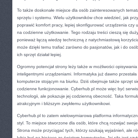
To także doskonałe miejsce dla osób zainteresowanych temat
sprzętu i systemu. Wielu użytkowników chce wiedzieć, jak prz
poprawić komfort pracy, lepiej skonfigurować urządzenia czy
na codzienne użytkowanie. Tego rodzaju treści cieszą się du
ponieważ łączą wiedzę techniczną z natychmiastową korzyścią
może dzięki temu trafiać zarówno do pasjonatów, jak i do osób
ich sprzęt działał lepiej.
Ogromny potencjał strony leży także w możliwości opisywani
inteligentnymi urządzeniami. Informatyka już dawno przestała
komputerze stojącym na biurku. Dziś obejmuje także sprzęt si
codzienne funkcjonowanie. Cyberhub.pl może więc być serwise
technologii, ale pokazuje jej codzienną obecność. Taka formuła
atrakcyjnym i bliższym zwykłemu użytkownikowi.
Cyberhub.pl to zatem wielowymiarowa platforma informatyczna
styl. To miejsce stworzone dla osób, które chcą rozwijać swoj
Strona może przyciągać tych, którzy szukają wyjaśnień, ale ró
lubią być na bieżąco ze światem komputerów. Jej siłą jest czyt