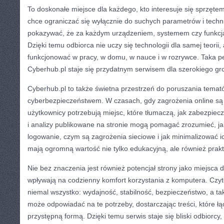
To doskonałe miejsce dla każdego, kto interesuje się sprzęt
chce ograniczać się wyłącznie do suchych parametrów i tech
pokazywać, że za każdym urządzeniem, systemem czy funkcją 
Dzięki temu odbiorca nie uczy się technologii dla samej teorii, 
funkcjonować w pracy, w domu, w nauce i w rozrywce. Taka p
Cyberhub.pl staje się przydatnym serwisem dla szerokiego gr
Cyberhub.pl to także świetna przestrzeń do poruszania tema
cyberbezpieczeństwem. W czasach, gdy zagrożenia online są 
użytkownicy potrzebują miejsc, które tłumaczą, jak zabezpiecza
i analizy publikowane na stronie mogą pomagać zrozumieć, ja
logowanie, czym są zagrożenia sieciowe i jak minimalizować ich
mają ogromną wartość nie tylko edukacyjną, ale również prak
Nie bez znaczenia jest również potencjał strony jako miejsca 
wpływają na codzienny komfort korzystania z komputera. Czyte
niemal wszystko: wydajność, stabilność, bezpieczeństwo, a ta
może odpowiadać na te potrzeby, dostarczając treści, które ł
przystępną formą. Dzięki temu serwis staje się bliski odbiorcy, 