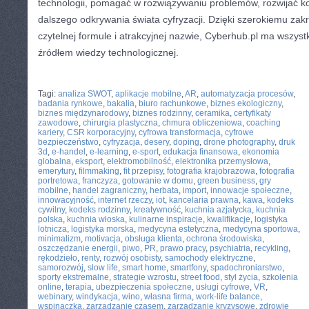
technologii, pomagać w rozwiązywaniu problemów, rozwijać k
dalszego odkrywania świata cyfryzacji. Dzięki szerokiemu za
czytelnej formule i atrakcyjnej nazwie, Cyberhub.pl ma wszyst
źródłem wiedzy technologicznej.
CATEGORIES:
TURYSTYKA, PODRÓŻE
Tagi:
analiza SWOT
,
aplikacje mobilne
,
AR
,
automatyzacja procesów
,
badania rynkowe
,
bakalia
,
biuro rachunkowe
,
biznes ekologiczny
,
biznes międzynarodowy
,
biznes rodzinny
,
ceramika
,
certyfikaty
zawodowe
,
chirurgia plastyczna
,
chmura obliczeniowa
,
coaching
kariery
,
CSR korporacyjny
,
cyfrowa transformacja
,
cyfrowe
bezpieczeństwo
,
cyfryzacja
,
desery
,
doping
,
drone photography
,
druk
3d
,
e-handel
,
e-learning
,
e-sport
,
edukacja finansowa
,
ekonomia
globalna
,
eksport
,
elektromobilność
,
elektronika przemysłowa
,
emerytury
,
filmmaking
,
fit przepisy
,
fotografia krajobrazowa
,
fotografia
portretowa
,
franczyza
,
gotowanie w domu
,
green business
,
gry
mobilne
,
handel zagraniczny
,
herbata
,
import
,
innowacje społeczne
,
innowacyjność
,
internet rzeczy
,
iot
,
kancelaria prawna
,
kawa
,
kodeks
cywilny
,
kodeks rodzinny
,
kreatywność
,
kuchnia azjatycka
,
kuchnia
polska
,
kuchnia włoska
,
kulinarne inspiracje
,
kwalifikacje
,
logistyka
lotnicza
,
logistyka morska
,
medycyna estetyczna
,
medycyna sportowa
,
minimalizm
,
motivacja
,
obsługa klienta
,
ochrona środowiska
,
oszczędzanie energii
,
piwo
,
PR
,
prawo pracy
,
psychiatria
,
recykling
,
rękodzieło
,
renty
,
rozwój osobisty
,
samochody elektryczne
,
samorozwój
,
slow life
,
smart home
,
smartfony
,
spadochroniarstwo
,
sporty ekstremalne
,
strategie wzrostu
,
street food
,
styl życia
,
szkolenia
online
,
terapia
,
ubezpieczenia społeczne
,
usługi cyfrowe
,
VR
,
webinary
,
windykacja
,
wino
,
własna firma
,
work-life balance
,
wspinaczka
,
zarządzanie czasem
,
zarządzanie kryzysowe
,
zdrowie