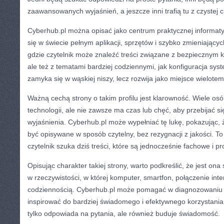
zaawansowanych wyjaśnień, a jeszcze inni trafią tu z czystej 
Cyberhub.pl można opisać jako centrum praktycznej informat
się w świecie pełnym aplikacji, sprzętów i szybko zmieniającyc
gdzie czytelnik może znaleźć treści związane z bezpiecznym 
ale też z tematami bardziej codziennymi, jak konfiguracja sys
zamyka się w wąskiej niszy, lecz rozwija jako miejsce wielote
Ważną cechą strony o takim profilu jest klarowność. Wiele os
technologii, ale nie zawsze ma czas lub chęć, aby przebijać 
wyjaśnienia. Cyberhub.pl może wypełniać tę lukę, pokazując,
być opisywane w sposób czytelny, bez rezygnacji z jakości. T
czytelnik szuka dziś treści, które są jednocześnie fachowe i p
Opisując charakter takiej strony, warto podkreślić, że jest ona
w rzeczywistości, w której komputer, smartfon, połączenie int
codziennością. Cyberhub.pl może pomagać w diagnozowaniu u
inspirować do bardziej świadomego i efektywnego korzystania z
tylko odpowiada na pytania, ale również buduje świadomość.