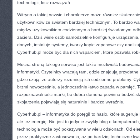
technologii, lecz rozwiązań.
Witryna o takiej nazwie i charakterze może również skuteczn
użytkowników ze światem bardziej technicznym. To bardzo wa
między użytkownikiem codziennym a bardziej świadomym odbio
zaciera. Dziś wiele osób samodzielnie konfiguruje urządzenia
danych, instaluje systemy, tworzy kopie zapasowe czy analizu
Cyberhub.pl może być dla nich wsparciem, które pozwala robić 
Mocną stroną takiego serwisu jest także możliwość budowani
informatyki. Czytelnicy wracają tam, gdzie znajdują przydatne 
gdzie czują, że autorzy rozumieją ich codzienne problemy. C
brzmi nowocześnie, a jednocześnie łatwo zapada w pamięć. T
rozpoznawalności marki, bo dobra domena powinna budzić skoj
skojarzenia pojawiają się naturalnie i bardzo wyraźnie.
Cyberhub.pl – informatyka do potęgi! to hasło, które sugeruje 
ale też energię. Nie jest to jedynie zwykły blog o komputerach,
technologia może być pokazywana w wielu odsłonach. Od el
przez praktyczne zastosowania, aż po bardziej techniczne kw