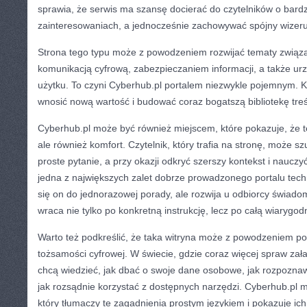
sprawia, że serwis ma szansę docierać do czytelników o bar
zainteresowaniach, a jednocześnie zachowywać spójny wizer
Strona tego typu może z powodzeniem rozwijać tematy związa
komunikacją cyfrową, zabezpieczaniem informacji, a także u
użytku. To czyni Cyberhub.pl portalem niezwykle pojemnym. K
wnosić nową wartość i budować coraz bogatszą bibliotekę treś
Cyberhub.pl może być również miejscem, które pokazuje, że tec
ale również komfort. Czytelnik, który trafia na stronę, może 
proste pytanie, a przy okazji odkryć szerszy kontekst i naucz
jedna z największych zalet dobrze prowadzonego portalu tech
się on do jednorazowej porady, ale rozwija u odbiorcy świado
wraca nie tylko po konkretną instrukcję, lecz po całą wiarygod
Warto też podkreślić, że taka witryna może z powodzeniem p
tożsamości cyfrowej. W świecie, gdzie coraz więcej spraw zała
chcą wiedzieć, jak dbać o swoje dane osobowe, jak rozpoznaw
jak rozsądnie korzystać z dostępnych narzędzi. Cyberhub.pl m
który tłumaczy te zagadnienia prostym językiem i pokazuje ic