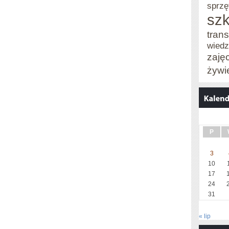
sprzę
szk
trans
wied
zaję
żywi
P
3
10
17
24
31
« lip