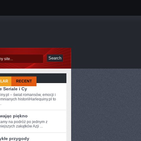
ULAR
RECENT
 Seriale i Cy
iny.pl – świat romansów, emocji i
mnianych historiiHarlequiny.pl to
.
wając piękno
amy⁣ na podróż po⁤ jednym z
iejszych‍ zakątków Azji ...
ykłe przygody