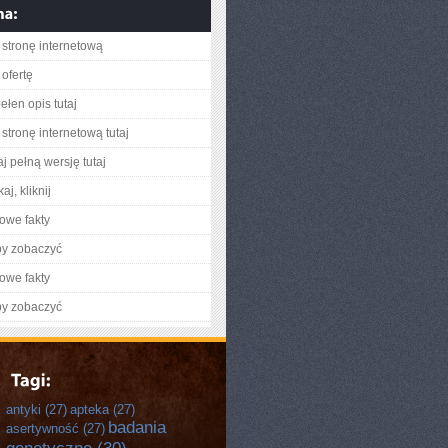
stronę internetową
ofertę
ełen opis tutaj
stronę internetową tutaj
j pełną wersję tutaj
aj, kliknij
owe fakty
by zobaczyć
owe fakty
by zobaczyć
antyki
(27)
apteka
(27)
badania
asertywność
(27)