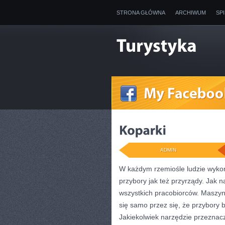
STRONA GŁÓWNA
ARCHIWUM
SP
ADMIN
W każdym rzemiośle ludzie wykon
przybory jak też przyrządy. Jak 
wszystkich pracobiorców. Maszy
się samo przez się, że przybory
Jakiekolwiek narzędzie przeznacz