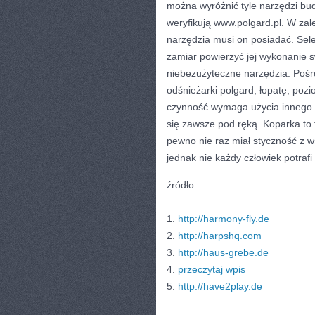
można wyróżnić tyle narzędzi b
weryfikują www.polgard.pl. W zale
narzędzia musi on posiadać. Sel
zamiar powierzyć jej wykonanie 
niebezużyteczne narzędzia. Pośr
odśnieżarki polgard, łopatę, pozi
czynność wymaga użycia innego 
się zawsze pod ręką. Koparka to 
pewno nie raz miał styczność z 
jednak nie każdy człowiek potraf
źródło:
———————————
1.
http://harmony-fly.de
2.
http://harpshq.com
3.
http://haus-grebe.de
4.
przeczytaj wpis
5.
http://have2play.de
CATEGORIES:
TURYSTYKA, PODRÓŻE