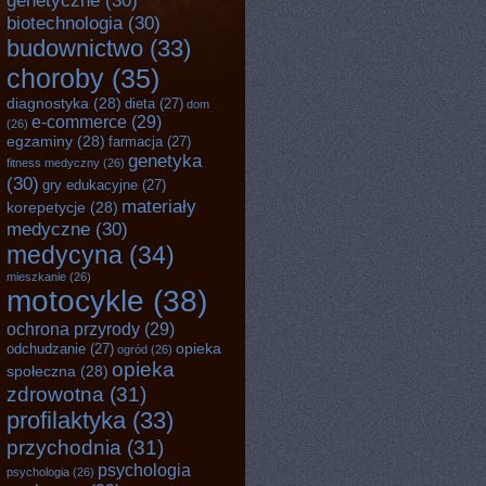
genetyczne
(30)
biotechnologia
(30)
budownictwo
(33)
choroby
(35)
diagnostyka
(28)
dieta
(27)
dom
e-commerce
(29)
(26)
egzaminy
(28)
farmacja
(27)
genetyka
fitness medyczny
(26)
(30)
gry edukacyjne
(27)
materiały
korepetycje
(28)
medyczne
(30)
medycyna
(34)
mieszkanie
(26)
motocykle
(38)
ochrona przyrody
(29)
opieka
odchudzanie
(27)
ogród
(26)
opieka
społeczna
(28)
zdrowotna
(31)
profilaktyka
(33)
przychodnia
(31)
psychologia
psychologia
(26)