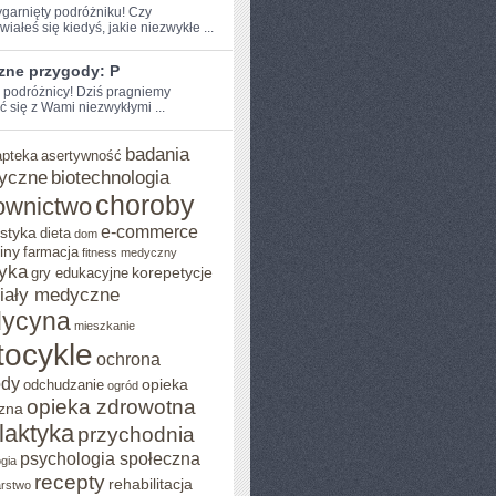
zygarnięty podróżniku! Czy
iałeś‌ się kiedyś, jakie niezwykłe ...
zne przygody: P
e podróżnicy! Dziś pragniemy
ć się z Wami niezwykłymi ...
badania
apteka
asertywność
yczne
biotechnologia
choroby
ownictwo
e-commerce
styka
dieta
dom
iny
farmacja
fitness medyczny
yka
korepetycje
gry edukacyjne
iały medyczne
ycyna
mieszkanie
ocykle
ochrona
ody
opieka
odchudzanie
ogród
opieka zdrowotna
zna
ilaktyka
przychodnia
psychologia społeczna
gia
recepty
rehabilitacja
arstwo