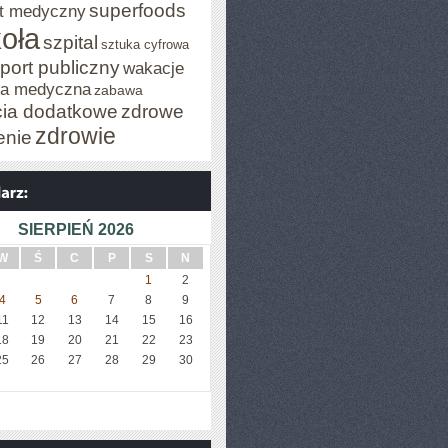
superfoods
t medyczny
oła
szpital
sztuka cyfrowa
port publiczny
wakacje
za medyczna
zabawa
cia dodatkowe
zdrowe
zdrowie
enie
SIERPIEŃ 2026
W
Ś
C
P
S
N
1
2
4
5
6
7
8
9
11
12
13
14
15
16
18
19
20
21
22
23
25
26
27
28
29
30