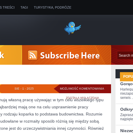
IS TREŚCI
TAGI
TURYSTYKA, PODRÓŻE
POP
Gorące
KOPARKI
SIE - 1 - 2025
MOŻLIWOŚĆ KOMENTOWANIA
Harlequ
niezapo
serwis ..
ZOSTAŁA WYŁĄCZONA
ują własną pracę używając w tym celu wszelkiego typu
najbardziej mają one na celu usprawnienie pracy
Odkry
ny rodzaju koparka to podstawa budownictwa. Rozumie
Zaprasz
najpiękn
 budowlane w rozmaity sposób różnią się między sobą.
one jest do urzeczywistniania innej czynności. Również
Niezw