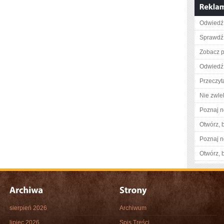
Odwiedź 
Sprawdź 
Zobacz p
Odwiedź 
Przeczyta
Nie zwlek
Poznaj n
Otwórz, 
Poznaj n
Otwórz, 
sierpień 2026
Archiwum
lipiec 2026
Spis Treści