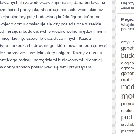
udowlanych ilu zawodowców zajmuje się daną budową, co
Hej​ pr
zastanaw
żności od pracy jaką absorbuje się fachowiec takie też
ekcjonując brygadę budowlaną każda figura, która ma
Magic
swojego domu dowiaduje się czy posiada ona wszelkie
Witajci
podzieli
ód narzędzi budowlanych wyróżnić wolno między innymi:
omicę, kielnię, szpachlę oraz dużo innych. Każda
antyki
typu narzędzia budowlanego, które powinno odnajdować
genet
też narzędzie – wertykulatory polgard. Każdy z nas na
bud
wszelkiego rodzaju narzędziami budowlanymi. Niemniej
diagno
i w dobry sposób posługiwać się tymi przyrządami.
egzam
genet
mater
med
mot
przyr
społec
prof
psycholo
pszczel