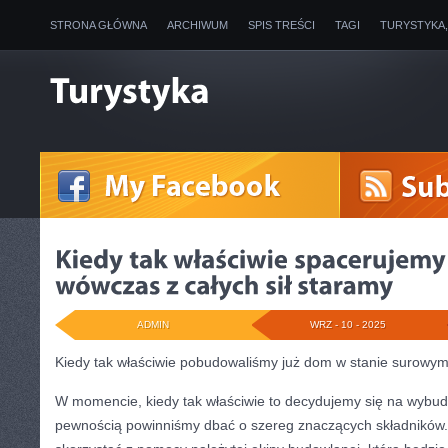
STRONA GŁÓWNA
ARCHIWUM
SPIS TREŚCI
TAGI
TURYSTYKA
ADMIN
WRZ - 10 - 2025
Kiedy tak właściwie pobudowaliśmy już dom w stanie surowy
W momencie, kiedy tak właściwie to decydujemy się na wybud
pewnością powinniśmy dbać o szereg znaczących składników. 