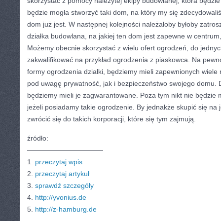
skorzystać z pomocy należytej ekipy budowlanej, która będzie 
będzie mogła stworzyć taki dom, na który my się zdecydowali
dom już jest. W następnej kolejności należałoby byłoby zatros
działka budowlana, na jakiej ten dom jest zapewne w centrum
Możemy obecnie skorzystać z wielu ofert ogrodzeń, do jedny
zakwalifikować na przykład ogrodzenia z piaskowca. Na pewno
formy ogrodzenia działki, będziemy mieli zapewnionych wiele 
pod uwagę prywatność, jak i bezpieczeństwo swojego domu. D
będziemy mieli je zagwarantowane. Poza tym nikt nie będzie m
jeżeli posiadamy takie ogrodzenie. By jednakże skupić się na je
zwrócić się do takich korporacji, które się tym zajmują.
źródło:
———————————
1.
przeczytaj wpis
2.
przeczytaj artykuł
3.
sprawdź szczegóły
4.
http://yvonius.de
5.
http://z-hamburg.de