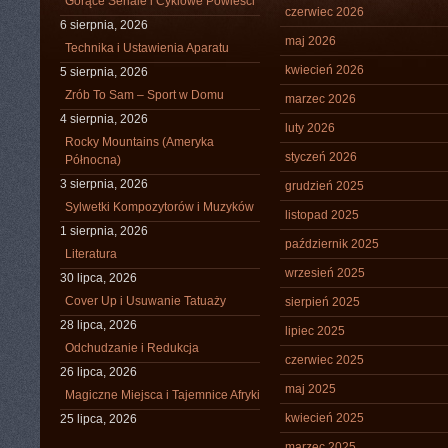
Gorące Seriale i Cyklowe Powieści
czerwiec 2026
6 sierpnia, 2026
maj 2026
Technika i Ustawienia Aparatu
kwiecień 2026
5 sierpnia, 2026
Zrób To Sam – Sport w Domu
marzec 2026
4 sierpnia, 2026
luty 2026
Rocky Mountains (Ameryka
styczeń 2026
Północna)
3 sierpnia, 2026
grudzień 2025
Sylwetki Kompozytorów i Muzyków
listopad 2025
1 sierpnia, 2026
październik 2025
Literatura
wrzesień 2025
30 lipca, 2026
Cover Up i Usuwanie Tatuaży
sierpień 2025
28 lipca, 2026
lipiec 2025
Odchudzanie i Redukcja
czerwiec 2025
26 lipca, 2026
maj 2025
Magiczne Miejsca i Tajemnice Afryki
kwiecień 2025
25 lipca, 2026
marzec 2025