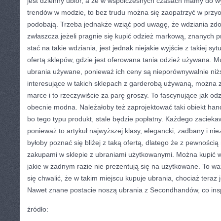
jest dzienny ubiór, a że w współczesnych czasach mamy do w
trendów w modzie, to bez trudu można się zaopatrzyć w przyod
podobają. Trzeba jednakże wziąć pod uwagę, że wdziania zdo
zwłaszcza jeżeli pragnie się kupić odzież markową, znanych p
stać na takie wdziania, jest jednak niejakie wyjście z takiej sy
ofertą sklepów, gdzie jest oferowana tania odzież używana. 
ubrania używane, ponieważ ich ceny są nieporównywalnie niż
interesujące w takich sklepach z garderobą używaną, można z
marce i to rzeczywiście za parę groszy. To fascynujące jak odz
obecnie modna. Należałoby też zaprojektować taki obiekt ha
bo tego typu produkt, stale będzie popłatny. Każdego zaciek
ponieważ to artykuł najwyższej klasy, elegancki, zadbany i n
byłoby poznać się bliżej z taką ofertą, dlatego że z pewnością
zakupami w sklepie z ubraniami użytkowanymi. Można kupić wie
jakie w żadnym razie nie prezentują się na użytkowane. To wa
się chwalić, że w takim miejscu kupuje ubrania, chociaż teraz j
Nawet znane postacie noszą ubrania z Secondhandów, co insp
źródło: