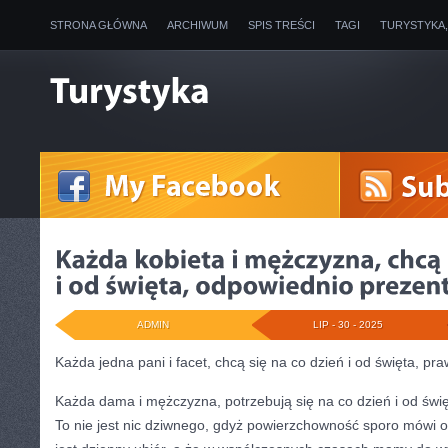
STRONA GŁÓWNA
ARCHIWUM
SPIS TREŚCI
TAGI
TURYSTYKA
ADMIN
LIP - 30 - 2025
Każda jedna pani i facet, chcą się na co dzień i od święta, p
Każda dama i mężczyzna, potrzebują się na co dzień i od świę
To nie jest nic dziwnego, gdyż powierzchowność sporo mówi o