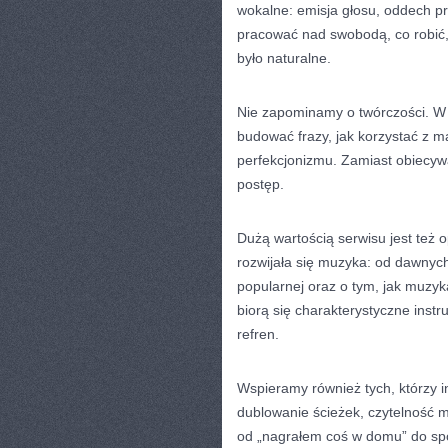
wokalne: emisja głosu, oddech p
pracować nad swobodą, co robić, 
było naturalne.
Nie zapominamy o twórczości. W
budować frazy, jak korzystać z m
perfekcjonizmu. Zamiast obiecyw
postęp.
Dużą wartością serwisu jest też 
rozwijała się muzyka: od dawny
popularnej oraz o tym, jak muzyk
biorą się charakterystyczne instr
refren.
Wspieramy również tych, którzy i
dublowanie ścieżek, czytelność m
od „nagrałem coś w domu” do spó