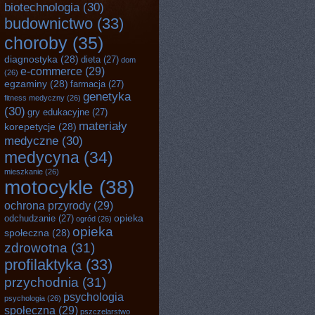
biotechnologia
(30)
budownictwo
(33)
choroby
(35)
diagnostyka
(28)
dieta
(27)
dom
e-commerce
(29)
(26)
egzaminy
(28)
farmacja
(27)
genetyka
fitness medyczny
(26)
(30)
gry edukacyjne
(27)
materiały
korepetycje
(28)
medyczne
(30)
medycyna
(34)
mieszkanie
(26)
motocykle
(38)
ochrona przyrody
(29)
opieka
odchudzanie
(27)
ogród
(26)
opieka
społeczna
(28)
zdrowotna
(31)
profilaktyka
(33)
przychodnia
(31)
psychologia
psychologia
(26)
społeczna
(29)
pszczelarstwo