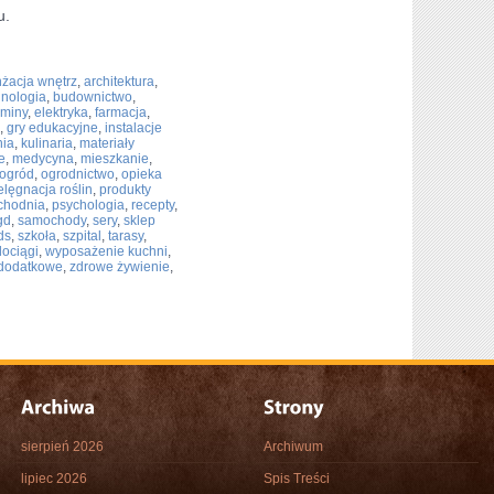
u.
nżacja wnętrz
,
architektura
,
hnologia
,
budownictwo
,
miny
,
elektryka
,
farmacja
,
,
gry edukacyjne
,
instalacje
nia
,
kulinaria
,
materiały
e
,
medycyna
,
mieszkanie
,
ogród
,
ogrodnictwo
,
opieka
elęgnacja roślin
,
produkty
chodnia
,
psychologia
,
recepty
,
gd
,
samochody
,
sery
,
sklep
ds
,
szkoła
,
szpital
,
tarasy
,
ociągi
,
wyposażenie kuchni
,
 dodatkowe
,
zdrowe żywienie
,
sierpień 2026
Archiwum
lipiec 2026
Spis Treści