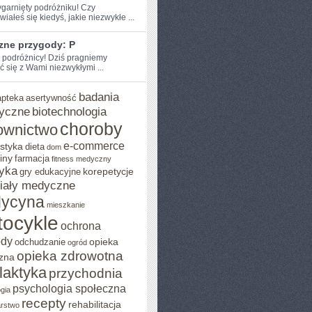
zygarnięty podróżniku! Czy
iałeś‌ się kiedyś, jakie niezwykłe ...
zne przygody: P
e podróżnicy! Dziś pragniemy
ć się z Wami niezwykłymi ...
badania
apteka
asertywność
yczne
biotechnologia
choroby
ownictwo
e-commerce
styka
dieta
dom
iny
farmacja
fitness medyczny
yka
korepetycje
gry edukacyjne
iały medyczne
ycyna
mieszkanie
ocykle
ochrona
ody
opieka
odchudzanie
ogród
opieka zdrowotna
zna
ilaktyka
przychodnia
psychologia społeczna
gia
recepty
rehabilitacja
arstwo