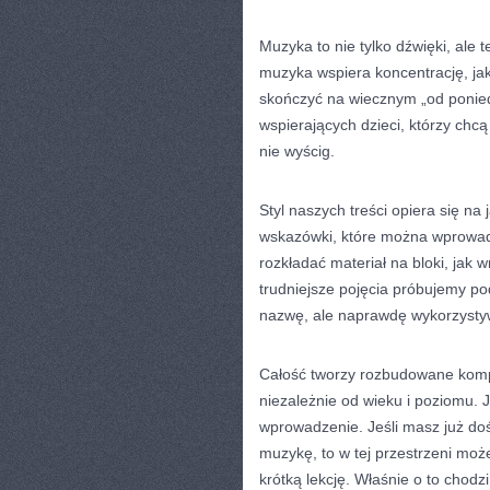
Muzyka to nie tylko dźwięki, ale 
muzyka wspiera koncentrację, jak
skończyć na wiecznym „od poniedz
wspierających dzieci, którzy chc
nie wyścig.
Styl naszych treści opiera się n
wskazówki, które można wprowadzić
rozkładać materiał na bloki, jak
trudniejsze pojęcia próbujemy po
nazwę, ale naprawdę wykorzysty
Całość tworzy rozbudowane kompe
niezależnie od wieku i poziomu. J
wprowadzenie. Jeśli masz już doś
muzykę, to w tej przestrzeni mo
krótką lekcję. Właśnie o to chodz