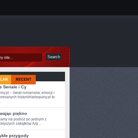
ULAR
RECENT
 Seriale i Cy
iny.pl – świat romansów, emocji i
mnianych historiiHarlequiny.pl to
.
wając piękno
amy⁣ na podróż po⁤ jednym z
iejszych‍ zakątków Azji ...
ykłe przygody