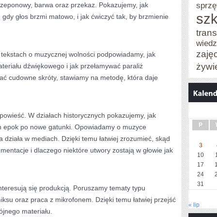
sprzę
rzeponowy, barwa oraz przekaz. Pokazujemy, jak
szk
gdy głos brzmi matowo, i jak ćwiczyć tak, by brzmienie
trans
wied
zaję
 tekstach o muzycznej wolności podpowiadamy, jak
żywi
ateriału dźwiękowego i jak przełamywać paraliż
ać cudowne skróty, stawiamy na metodę, która daje
opowieść. W działach historycznych pokazujemy, jak
P
ch epok po nowe gatunki. Opowiadamy o muzyce
a działa w mediach. Dzięki temu łatwiej zrozumieć, skąd
3
umentacje i dlaczego niektóre utwory zostają w głowie jak
10
17
24
31
nteresują się produkcją. Poruszamy tematy typu
iksu oraz praca z mikrofonem. Dzięki temu łatwiej przejść
« lip
jnego materiału.