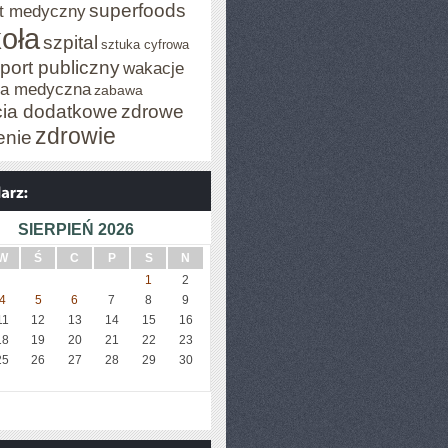
superfoods
t medyczny
oła
szpital
sztuka cyfrowa
port publiczny
wakacje
za medyczna
zabawa
cia dodatkowe
zdrowe
zdrowie
enie
SIERPIEŃ 2026
W
Ś
C
P
S
N
1
2
4
5
6
7
8
9
11
12
13
14
15
16
18
19
20
21
22
23
25
26
27
28
29
30