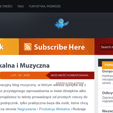
IS TREŚCI
TAGI
TURYSTYKA, PODRÓŻE
POP
Gorące
IMPROWIZACJA
LUT - 16 - 2026
MOŻLIWOŚĆ KOMENTOWANIA
Harlequ
niezapo
WOKALNA
serwis ..
ZOSTAŁA WYŁĄCZONA
kacyjny blog muzyczny, w którym wiedza spotyka się z
asz przystępnego wprowadzenia w świat dźwięków albo
I
Odkry
najdziesz tu teksty prowadzące od prostych rzeczy do
Zaprasz
MUZYCZNA
najpiękn
y podręcznik, tylko praktyczna baza dla osób, które chcą
 na stronie
Nagrywanie i Produkcja Wokalna
i Rodzaje
Niezw