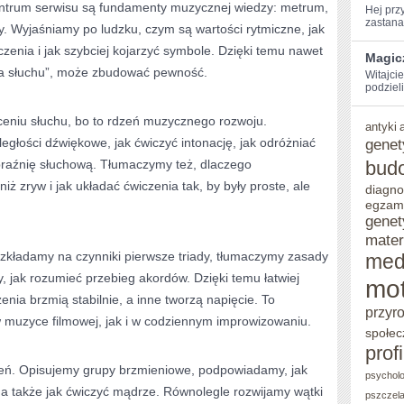
entrum serwisu są fundamenty muzycznej wiedzy: metrum,
Hej​ pr
zastanaw
. Wyjaśniamy po ludzku, czym są wartości rytmiczne, jak
zenia i jak szybciej kojarzyć symbole. Dzięki temu nawet
Magic
 ma słuchu”, może zbudować pewność.
Witajci
podzieli
eniu słuchu, bo to rdzeń muzycznego rozwoju.
antyki
głości dźwiękowe, jak ćwiczyć intonację, jak odróżniać
genet
raźnię słuchową. Tłumaczymy też, dlaczego
bud
iż zryw i jak układać ćwiczenia tak, by były proste, ale
diagno
egzam
genet
mater
ozkładamy na czynniki pierwsze triady, tłumaczymy zasady
med
 jak rozumieć przebieg akordów. Dzięki temu łatwiej
mot
ia brzmią stabilnie, a inne tworzą napięcie. To
przyr
w muzyce filmowej, jak i w codziennym improwizowaniu.
społec
prof
ń. Opisujemy grupy brzmieniowe, podpowiadamy, jak
psycholo
 a także jak ćwiczyć mądrze. Równolegle rozwijamy wątki
pszczel