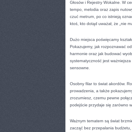
Głosów i Rejestry Wokalne. W c
tempo, melodia oraz zapis nutowy
czuć metrum, po co istnieją oznac
ktoś, kto dotąd uważał, że „nie
Dużo miejsca poświęcamy kształc
Pokazujemy, jak rozpoznawać odle
harmonie oraz jak budować wyob
systematyczność jest ważniejsza n
sensowne.
Osobny filar to świat akordów. R
prowadzenia, a także pokazujemy,
zrozumiesz, czemu pewne połączen
podejście przydaje się zarówno 
Ważnym tematem są świat brzmie
zacząć bez przepalania budżetu,