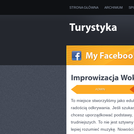
STRONA GŁÓWNA
ARCHIWUM
SP
ADMIN
To miejsce stworzyliśmy jako edu
radością odkrywania. Jeśli szuk
chcesz uporządkować podstawy, z
trudniejszych. To nie jest sztywn
lepiej rozumieć muzykę. Nowości