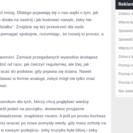
też mózg. Dlatego pojawiają się u nas wątki o tym, jak
Zobacz w
 działa na nastrój i jak budować nawyki, żeby nie
Więcej tu
iałku”. Znajdzie się też przestrzeń dla osób
Sprawdź
ą pomagać spokojnie, rozumiejąc, że rozwój to proces, a
Sprawdź 
Więcej in
a jasności. Zamiast przegadanych wywodów dostajesz
Zobacz t
 od razu: jak ćwiczyć regularniej, ale lżej, jak
Poznaj n
 wracać do podstaw, gdy pojawia się ściana. Nawet
Poznaj n
dawać w formie analogii, żebyś mógł nie tylko znać
Poznaj n
wać.
Nie zwlek
ndium dla tych, którzy chcą pogłębiać wiedzę
eśli jesteś na początku, dostaniesz przyjazne
wiadczenie, znajdziesz niuans. A jeśli po prostu kochasz
żesz wracać po nowe pomysły wtedy, gdy masz ochotę na
i w naszym podejściu: żeby muzyka była bliżej i żeby