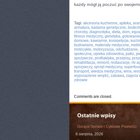
każdy mógł ją poczuć po swojem
CATEGORIES:
TURYSTYKA, PODRÓŻE
Tagi:
akcesoria kuchenne
,
apteka
,
ara
armatura
,
badania genetyczne
,
biotec
choroby
,
diagnostyka
,
dieta
,
dom
,
egza
fitness medyczny
,
genetyka
,
gotowanie
domowe
,
kawiarnie
,
korepetycje
,
kuch
budowlane
,
materiały medyczne
,
mebl
motocykle
,
motoryzacja
,
odchudzanie
,
społeczna
,
opieka zdrowotna
,
patio
,
pi
spożywcze
,
profilaktyka
,
przepisy
,
przy
rehabilitacja
,
remont
,
restauracje
,
rtv a
spożywczy
,
sprzęt medyczny
,
superfoo
transport
,
wiedza medyczna
,
wina
,
wod
wyposażenie wnętrz
,
zabawa
,
zajęcia
zdrowie
Comments are closed.
Gorące Seriale i Cyklowe Powieści
6 sierpnia, 2026