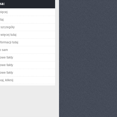
ięcej
taj
 szczegóły
więcej tutaj
formacji tutaj
o sam
owe fakty
owe fakty
owe fakty
aj, kliknij