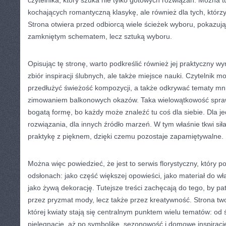
czytelnika, który szuka nie tylko gotowych rozwiązań. Można tu
kochających romantyczną klasykę, ale również dla tych, którzy
Strona otwiera przed odbiorcą wiele ścieżek wyboru, pokazując,
zamkniętym schematem, lecz sztuką wyboru.
Opisując tę stronę, warto podkreślić również jej praktyczny wym
zbiór inspiracji ślubnych, ale także miejsce nauki. Czytelnik m
przedłużyć świeżość kompozycji, a także odkrywać tematy mni
zimowaniem balkonowych okazów. Taka wielowątkowość spraw
bogatą formę, bo każdy może znaleźć tu coś dla siebie. Dla j
rozwiązania, dla innych źródło marzeń. W tym właśnie tkwi siła
praktykę z pięknem, dzięki czemu pozostaje zapamiętywalne.
Można więc powiedzieć, że jest to serwis florystyczny, który p
odsłonach: jako część większej opowieści, jako materiał do wł
jako żywą dekorację. Tutejsze treści zachęcają do tego, by patr
przez pryzmat mody, lecz także przez kreatywność. Strona tw
której kwiaty stają się centralnym punktem wielu tematów: od ś
pielęgnację, aż po symbolikę, sezonowość i domowe inspiracje