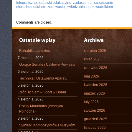
fotograficzne
,
zabawki edukacyjne
,
zadaszenia
,
zarządzanie
nieruchomościami
,
zero waste
,
zwiedzanie z przewodnikiem
Comments are closed.
Rehabilitacja dzieci
sierpień 2026
7 sierpnia, 2026
lipiec 2026
Gorące Seriale i Cyklowe Powieści
czerwiec 2026
6 sierpnia, 2026
maj 2026
Technika i Ustawienia Aparatu
kwiecień 2026
5 sierpnia, 2026
Zrób To Sam – Sport w Domu
marzec 2026
4 sierpnia, 2026
luty 2026
Rocky Mountains (Ameryka
styczeń 2026
Północna)
3 sierpnia, 2026
grudzień 2025
Sylwetki Kompozytorów i Muzyków
listopad 2025