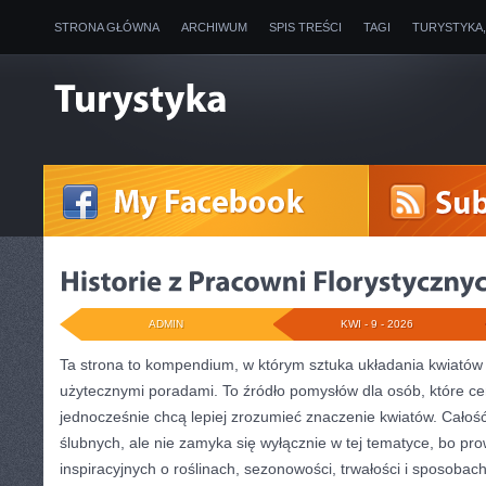
STRONA GŁÓWNA
ARCHIWUM
SPIS TREŚCI
TAGI
TURYSTYKA
ADMIN
KWI - 9 - 2026
Ta strona to kompendium, w którym sztuka układania kwiatów s
użytecznymi poradami. To źródło pomysłów dla osób, które cen
jednocześnie chcą lepiej zrozumieć znaczenie kwiatów. Całość
ślubnych, ale nie zamyka się wyłącznie w tej tematyce, bo pr
inspiracyjnych o roślinach, sezonowości, trwałości i sposoba