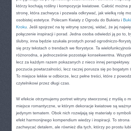
którzy kochają rośliny i kompozycje kwiatowe. Całość można
stronę, która zachwyca i pozwala odkrywać, jak wielką rolę 
osobistej estetyce. Polecam Kwiaty z Ogrodu do Bukietu i
Buki
Kroku
. Jeśli spojrzeć na tę witrynę szerzej, widać, że jej najw
połączenie inspiracji i porad. Jedna osoba odwiedzi ją po to, 
ślubny, inna będzie szukała prostych porad ogrodniczo-florys
się przy tekstach o trendach we florystyce. Ta wielofunkcyjnoś
różnorodna, a jednocześnie pozostaje konsekwentna. Wszystko
lecz za każdym razem pokazanych z nieco innej perspektywy.
poczucia powtarzalności, lecz raczej porusza się po bogatym 
To miejsce lekkie w odbiorze, lecz pełne treści, które z pow
czytelnikowi przez długi czas.
W efekcie otrzymujemy portret witryny stworzonej z myślą o mił
miejsce romantyczne, w którym dekoracje kwiatowe są ważnym
jedynym tematem. Obok nich rozwijają się materiały o symboli
efekt harmonijnego kompendium wiedzy i inspiracji. To strona 
zachwycać detalem, ale również dla tych, którzy po prostu lubi