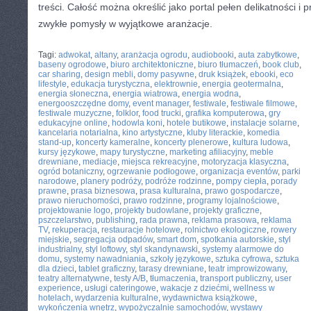
treści. Całość można określić jako portal pełen delikatności i p
zwykłe pomysły w wyjątkowe aranżacje.
CATEGORIES:
TURYSTYKA, PODRÓŻE
Tagi:
adwokat
,
altany
,
aranżacja ogrodu
,
audiobooki
,
auta zabytkowe
,
baseny ogrodowe
,
biuro architektoniczne
,
biuro tłumaczeń
,
book club
,
car sharing
,
design mebli
,
domy pasywne
,
druk książek
,
ebooki
,
eco
lifestyle
,
edukacja turystyczna
,
elektrownie
,
energia geotermalna
,
energia słoneczna
,
energia wiatrowa
,
energia wodna
,
energooszczędne domy
,
event manager
,
festiwale
,
festiwale filmowe
,
festiwale muzyczne
,
folklor
,
food trucki
,
grafika komputerowa
,
gry
edukacyjne online
,
hodowla koni
,
hotele butikowe
,
instalacje solarne
,
kancelaria notarialna
,
kino artystyczne
,
kluby literackie
,
komedia
stand-up
,
koncerty kameralne
,
koncerty plenerowe
,
kultura ludowa
,
kursy językowe
,
mapy turystyczne
,
marketing afiliacyjny
,
meble
drewniane
,
mediacje
,
miejsca rekreacyjne
,
motoryzacja klasyczna
,
ogród botaniczny
,
ogrzewanie podłogowe
,
organizacja eventów
,
parki
narodowe
,
planery podróży
,
podróże rodzinne
,
pompy ciepła
,
porady
prawne
,
prasa biznesowa
,
prasa kulturalna
,
prawo gospodarcze
,
prawo nieruchomości
,
prawo rodzinne
,
programy lojalnościowe
,
projektowanie logo
,
projekty budowlane
,
projekty graficzne
,
pszczelarstwo
,
publishing
,
rada prawna
,
reklama prasowa
,
reklama
TV
,
rekuperacja
,
restauracje hotelowe
,
rolnictwo ekologiczne
,
rowery
miejskie
,
segregacja odpadów
,
smart dom
,
spotkania autorskie
,
styl
industrialny
,
styl loftowy
,
styl skandynawski
,
systemy alarmowe do
domu
,
systemy nawadniania
,
szkoły językowe
,
sztuka cyfrowa
,
sztuka
dla dzieci
,
tablet graficzny
,
tarasy drewniane
,
teatr improwizowany
,
teatry alternatywne
,
testy A/B
,
tłumaczenia
,
transport publiczny
,
user
experience
,
usługi cateringowe
,
wakacje z dziećmi
,
wellness w
hotelach
,
wydarzenia kulturalne
,
wydawnictwa książkowe
,
wykończenia wnętrz
,
wypożyczalnie samochodów
,
wystawy