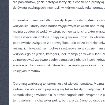
dla pasjonatów, gdzie estetyka łączy się z codzienną praktyką.
do świata pachnących inspiracji, w którym każdy tekst poma
To świetna przestrzeń dla przyszłych par młodych, dekoratorów
wszystkich, którzy chcą nadać wyjątkowym chwilom naturalną 
można zbudować wokół wrażeń, ponieważ jej charakter wyraźn
czymś więcej niż ozdobą. Stają się językiem uczuć. To właśnie 
podpowiedzi związane z oprawą ślubu, ale także bardziej uni
rośliny, ich trwałość, symbolikę i zastosowanie w codziennym 
wszystkiego do jednej kategorii, lecz rozwija go w wielu kier
zainteresować zarówno osoby planujące ślub, jak i tych, którz
aranżacje. To przewodnik, które buduje nastrojowy klimat i z
kolejnych tematów.
Ogromną wartością tej strony jest jej wielość tematów. Można 
ślubne, ale obok nich pojawiają się także teksty o pielęgnacji
samodzielnego wykonania, a nawet zagadnienia związane z p
temu serwis ma charakter pełny, bo trafia zarówno do osoby s