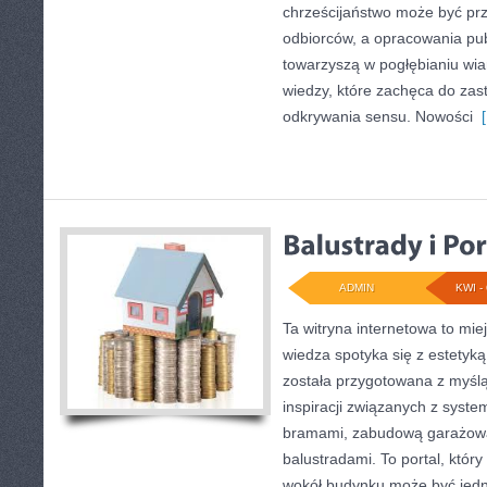
chrześcijaństwo może być pr
odbiorców, a opracowania pub
towarzyszą w pogłębianiu wi
wiedzy, które zachęca do zas
odkrywania sensu. Nowości
[
ADMIN
KWI - 
Ta witryna internetowa to mie
wiedza spotyka się z estetyką
została przygotowana z myśl
inspiracji związanych z syst
bramami, zabudową garażową
balustradami. To portal, który
wokół budynku może być jedn