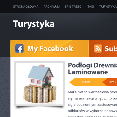
STRONA GŁÓWNA
ARCHIWUM
SPIS TREŚCI
TAGI
TURYSTYKA
ADMIN
KWI - 
Mars-Net to wartościowa stro
się na aranżacji wnętrz. To po
się z codziennym zastosowa
odbiorców w wyborze odpowie