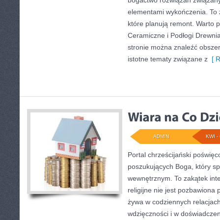
bogactwo rozwiązań związany
elementami wykończenia. To źr
które planują remont. Warto pr
Ceramiczne i Podłogi Drewni
stronie można znaleźć obszer
istotne tematy związane z
[ R
ADMIN
KWI - 
Portal chrześcijański poświęc
poszukujących Boga, który sp
wewnętrznym. To zakątek inte
religijne nie jest pozbawiona
żywa w codziennych relacjac
wdzięczności i w doświadczen