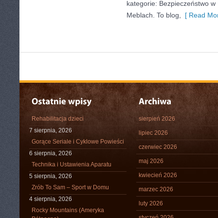
kategorie: Bezpieczeństwo w
Meblach. To blog,
[ Read Mor
Rehabilitacja dzieci
sierpień 2026
7 sierpnia, 2026
lipiec 2026
Gorące Seriale i Cyklowe Powieści
czerwiec 2026
6 sierpnia, 2026
maj 2026
Technika i Ustawienia Aparatu
kwiecień 2026
5 sierpnia, 2026
Zrób To Sam – Sport w Domu
marzec 2026
4 sierpnia, 2026
luty 2026
Rocky Mountains (Ameryka
styczeń 2026