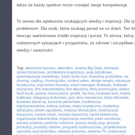
także że każdy opiekun może rozwijać swoje kompetencje.
To serwis dla opiekunów szukających wiedzy i inspiracji. Dla t
problemom. Dla osób, które szukają porad na co dzień. Ten bl
tworząc wartościowe źródło inspiracji i porad. To strona, któr
codziennych sytuacjach i przypomina, że zdrowe i szczęśliwe zw
wiedzy i uważności.
CATEGORIES:
TURYSTYKA, PODRÓŻE
Tagi:
akcesoria biurowe
,
aktorstwo
,
analiza Big Data
,
animacje
społecznościowe
,
architektura krajobrazu
,
auta zabytkowe
,
automatyzacja marketingu
,
balet
,
book club
,
branding produktów
,
car
sharing
,
casting
,
choreografia
,
content video
,
design wnętrz
,
edukacja
turystyczna
,
ergonomia biurowa
,
event manager
,
festiwale
,
festiwale
muzyczne
,
film dokumentalny
,
film fabularny
,
filmy promocyjne
,
folklor
,
food trucki
,
galerie nowoczesne
,
grafitti
,
hip-hop
,
hodowla koni
,
hotele
butikowe
,
integracja kulturowa
,
jazz
,
kino niezależne
,
kluby literackie
,
komedia stand-up
,
koncerty plenerowe
,
konferencje
międzynarodowe
,
kultura ludowa
,
mapy turystyczne
,
marketing
afiliacyjny
,
meble ogrodowe
,
miejsca rekreacyjne
,
motoryzacja
klasyczna
,
muzea sztuki
,
muzyka klasyczna
,
ogród botaniczny
,
organizacja dokumentów
,
organizacja eventów
,
parki narodowe
,
planery podróży
,
podróże rodzinne
,
pokazy mody
,
pop
,
procesy
produkcji
,
produkty lokalne
,
programy lojalnościowe
,
projektowanie
ogrodów
,
pszczelarstwo
,
reklama prasowa
,
reklama TV
,
restauracje