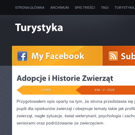
STRONA GŁÓWNA
ARCHIWUM
SPIS TREŚCI
TAGI
TURYSTYKA
ADMIN
KWI - 2 - 2026
Przygotowałem opis oparty na tym, że strona przedstawia się 
pupili dla opiekunów zwierząt i obejmuje tematy takie jak profi
zwierząt, nagłe sytuacje, świat weterynarii, psychologia i zac
seniorami oraz podróżowanie ze zwierzęciem.