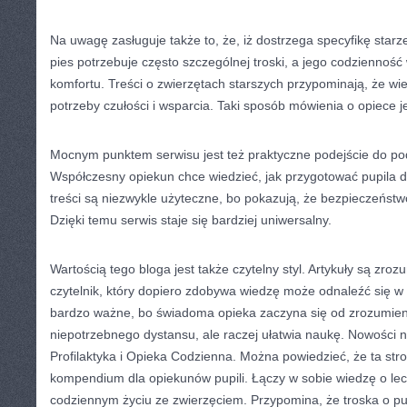
Na uwagę zasługuje także to, że, iż dostrzega specyfikę starze
pies potrzebuje często szczególnej troski, a jego codzienność
komfortu. Treści o zwierzętach starszych przypominają, że wie
potrzeby czułości i wsparcia. Taki sposób mówienia o opiece je
Mocnym punktem serwisu jest też praktyczne podejście do po
Współczesny opiekun chce wiedzieć, jak przygotować pupila d
treści są niezwykle użyteczne, bo pokazują, że bezpieczeństwo
Dzięki temu serwis staje się bardziej uniwersalny.
Wartością tego bloga jest także czytelny styl. Artykuły są zro
czytelnik, który dopiero zdobywa wiedzę może odnaleźć się 
bardzo ważne, bo świadoma opieka zaczyna się od zrozumienia
niepotrzebnego dystansu, ale raczej ułatwia naukę. Nowości n
Profilaktyka i Opieka Codzienna. Można powiedzieć, że ta st
kompendium dla opiekunów pupili. Łączy w sobie wiedzę o lecze
codziennym życiu ze zwierzęciem. Przypomina, że troska o pup