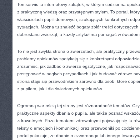
Ten serwis to internetowy zakątek, w którym codzienna opieka
z praktyczną wiedzą oraz przystępnym stylem. To portal, który
właścicielach pupili domowych, szukających konkretnych odpo
sytuacjach. Można tu znaleźć bogaty zbiór treści dotyczących 
dobrostanu zwierząt, a każdy artykuł ma pomagać w świadome
To nie jest zwykła strona o zwierzętach, ale praktyczny przew
problemy opiekunów spotykają się z konkretnymi odpowiedzi
zrozumieć, jak zadbać o zwierzę egzotyczne, jak rozpoznawać
postępować w nagłych przypadkach i jak budować zdrowe nawy
strona staje się przewodnikiem zarówno dla osób, które dopi
z pupilem, jak i dla świadomych opiekunów.
Ogromną wartością tej strony jest różnorodność tematów. Cz
praktyczne aspekty dbania o pupila, ale także poznać wskaz
zdrowotnych. Poza tematami zdrowotnymi pojawiają się tu rów
teksty o emocjach i komunikacji oraz przewodniki po codzienne
portal pokazuje, że dbanie o czworonoga lub innego towarzysz