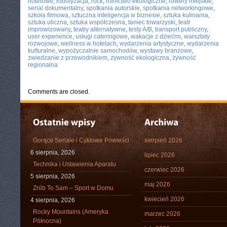
hotelowe
,
robotyzacja
,
rock
,
rolnictwo ekologiczne
,
rowery miejskie
,
serial dokumentalny
,
spotkania autorskie
,
spotkania networkingowe
,
szkoła filmowa
,
sztuczna inteligencja w biznesie
,
sztuka kulinarna
,
sztuka uliczna
,
sztuka współczesna
,
taniec towarzyski
,
teatr
improwizowany
,
teatry alternatywne
,
testy A/B
,
transport publiczny
,
user experience
,
usługi cateringowe
,
wakacje z dziećmi
,
warsztaty
rozwojowe
,
wellness w hotelach
,
wydarzenia artystyczne
,
wydarzenia
kulturalne
,
wypożyczalnie samochodów
,
wystawy branżowe
,
zwiedzanie z przewodnikiem
,
żywność ekologiczna
,
żywność
regionalna
Comments are closed.
Gorące Seriale i Cyklowe Powieści
sierpień 2026
6 sierpnia, 2026
lipiec 2026
Technika i Ustawienia Aparatu
czerwiec 2026
5 sierpnia, 2026
maj 2026
Zrób To Sam – Sport w Domu
kwiecień 2026
4 sierpnia, 2026
Rocky Mountains (Ameryka
marzec 2026
Północna)