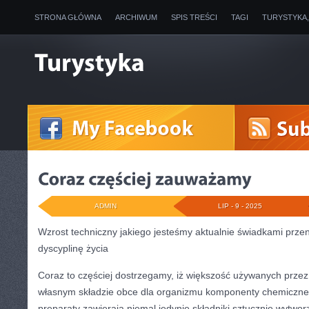
STRONA GŁÓWNA
ARCHIWUM
SPIS TREŚCI
TAGI
TURYSTYKA
ADMIN
LIP - 9 - 2025
Wzrost techniczny jakiego jesteśmy aktualnie świadkami prze
dyscyplinę życia
Coraz to częściej dostrzegamy, iż większość używanych prze
własnym składzie obce dla organizmu komponenty chemiczn
preparaty zawierają niemal jedynie składniki sztucznie wytwo