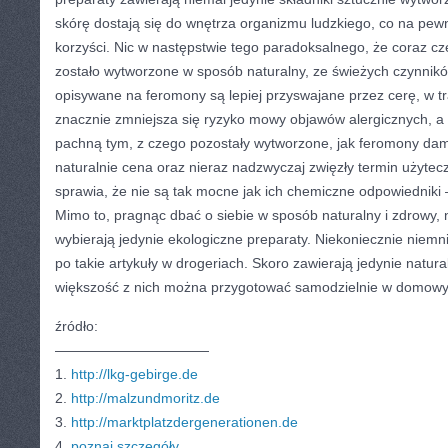
skórę dostają się do wnętrza organizmu ludzkiego, co na pew
korzyści. Nic w następstwie tego paradoksalnego, że coraz cz
zostało wytworzone w sposób naturalny, ze świeżych czynnikó
opisywane na feromony są lepiej przyswajane przez cerę, w tr
znacznie zmniejsza się ryzyko mowy objawów alergicznych, a 
pachną tym, z czego pozostały wytworzone, jak feromony dams
naturalnie cena oraz nieraz nadzwyczaj zwięzły termin użyte
sprawia, że nie są tak mocne jak ich chemiczne odpowiedniki
Mimo to, pragnąc dbać o siebie w sposób naturalny i zdrowy, 
wybierają jedynie ekologiczne preparaty. Niekoniecznie niemn
po takie artykuły w drogeriach. Skoro zawierają jedynie natura
większość z nich można przygotować samodzielnie w domowy
źródło:
———————————
1.
http://lkg-gebirge.de
2.
http://malzundmoritz.de
3.
http://marktplatzdergenerationen.de
4.
poznaj szczegóły