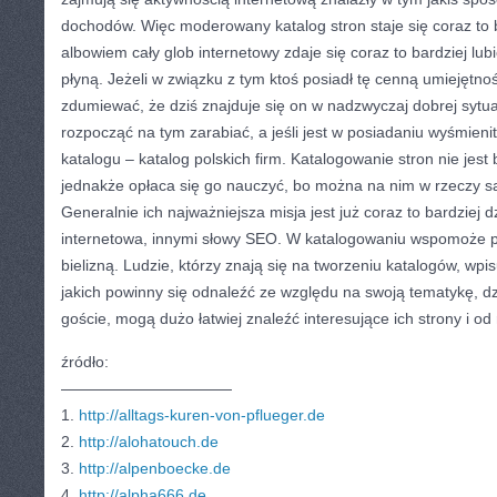
dochodów. Więc moderowany katalog stron staje się coraz to
albowiem cały glob internetowy zdaje się coraz to bardziej lubi
płyną. Jeżeli w związku z tym ktoś posiadł tę cenną umiejętnoś
zdumiewać, że dziś znajduje się on w nadzwyczaj dobrej sytu
rozpocząć na tym zarabiać, a jeśli jest w posiadaniu wyśmien
katalogu – katalog polskich firm. Katalogowanie stron nie jes
jednakże opłaca się go nauczyć, bo można na nim w rzeczy s
Generalnie ich najważniejsza misja jest już coraz to bardziej 
internetowa, innymi słowy SEO. W katalogowaniu wspomoże p
bielizną. Ludzie, którzy znają się na tworzeniu katalogów, wpis
jakich powinny się odnaleźć ze względu na swoją tematykę, d
goście, mogą dużo łatwiej znaleźć interesujące ich strony i od r
źródło:
———————————
1.
http://alltags-kuren-von-pflueger.de
2.
http://alohatouch.de
3.
http://alpenboecke.de
4.
http://alpha666.de