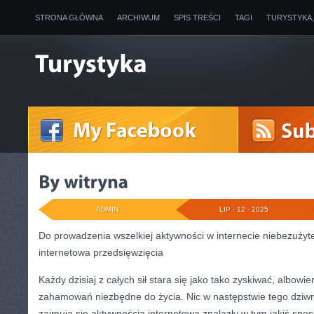
STRONA GŁÓWNA
ARCHIWUM
SPIS TREŚCI
TAGI
TURYSTYKA
ADMIN
LIP - 12 - 2025
Do prowadzenia wszelkiej aktywności w internecie niebezuży
internetowa przedsięwzięcia
Każdy dzisiaj z całych sił stara się jako tako zyskiwać, albow
zahamowań niezbędne do życia. Nic w następstwie tego dziwn
zajmują się aktywnością internetową znalazły w tym jakiś sp