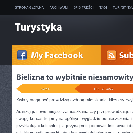
STRONA GŁÓWNA
ARCHIWUM
SPIS TREŚCI
TAGI
TURYSTYKA
ADMIN
STY - 2 - 2026
Kwiaty mogą być prawdziwą ozdobą mieszkania. Niestety zwy
Aranżując nowe miejsce zamieszkania czy przeprowadzając r
uwagę koncentrujemy na ogólnym wyglądzie pomieszczenia i 
przykładając kolosalnej -a przynajmniej odpowiedniej uwagi do
w jakiś sposób sprawić, aby dom wyglądał pierwotnie, powinn