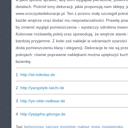
detalach. Pośród tony dekoracji, jakie proponują nam sklepy, 
www.uroczystedekoracje.pl. Ten z pozoru mały szczegół potraf
każde wnętrze oraz dodać mu niepowtarzalności. Prawdę powi
by zmienić wygląd pomieszczenia – wystarczy odrobina inwencj
Kolorowe rozświetlą pokój oraz spowodują, że wnętrze stanie si
bardziej przyjemne. Z kolei zaś naklejki w odcieniach szarości i 
doda pomieszczeniu klasy i elegancji. Dekoracje te nie są pr
pokojach: równie poprawnie naklejkami można upiększyć kuch
łazienkę.
1.
http://wt-tsikolas.de
2.
http://yangstyle-taichi.de
3.
http://ye-olde-owlbear.de
4.
http://yejapha-gitonga.de
CATEGORIES:
TURYSTYKA, PODRÓŻE
Tagi:
fashioninspo
,
haircare
,
kosmetyki
,
makijaż
,
moda
,
modadamska
,