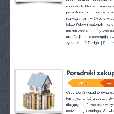
oraz przestrzeni industrialnej
wszystkich, którzy interesują
projektowaniem, dekoracją w
rozwiązaniami w świecie wypo
także Kolory i materiały i Kolo
można znaleźć praktyczne pub
aranżacji, które pomagają st
życia. M-Loft Design
[ Read M
ADMIN
CZE - 
eSportowySklep.pl to dynamicz
tematyczna, która została st
dbających o formę oraz wszys
codziennego treningu. Serwis