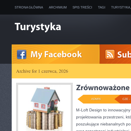
STRONA GŁÓWNA
ARCHIWUM
SPIS TREŚCI
TAGI
TURYSTYKA
Archive for 1 czerwca, 2026
ADMIN
CZE - 
M-Loft Design to innowacyjn
projektowania przestrzeni, któ
poszukujące niebanalnych p