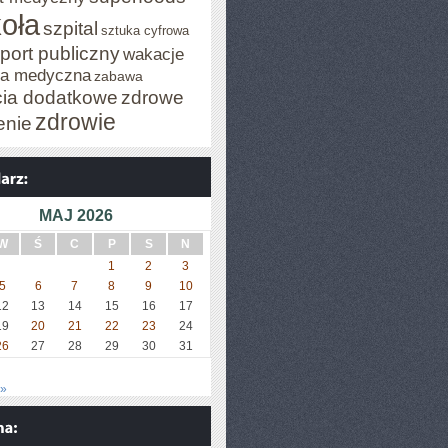
oła
szpital
sztuka cyfrowa
port publiczny
wakacje
za medyczna
zabawa
cia dodatkowe
zdrowe
zdrowie
enie
MAJ 2026
W
Ś
C
P
S
N
1
2
3
5
6
7
8
9
10
12
13
14
15
16
17
19
20
21
22
23
24
26
27
28
29
30
31
 »