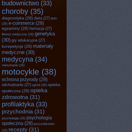
budownictwo
(33)
choroby
(35)
diagnostyka
(28)
dieta
(27)
dom
e-commerce
(29)
(26)
egzaminy
(28)
farmacja
(27)
genetyka
fitness medyczny
(26)
(30)
gry edukacyjne
(27)
materiały
korepetycje
(28)
medyczne
(30)
medycyna
(34)
mieszkanie
(26)
motocykle
(38)
ochrona przyrody
(29)
opieka
odchudzanie
(27)
ogród
(26)
opieka
społeczna
(28)
zdrowotna
(31)
profilaktyka
(33)
przychodnia
(31)
psychologia
psychologia
(26)
społeczna
(29)
pszczelarstwo
recepty
(31)
(26)