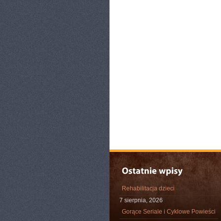
Rehabilitacja dzieci
7 sierpnia, 2026
Gorące Seriale i Cyklowe Powieści