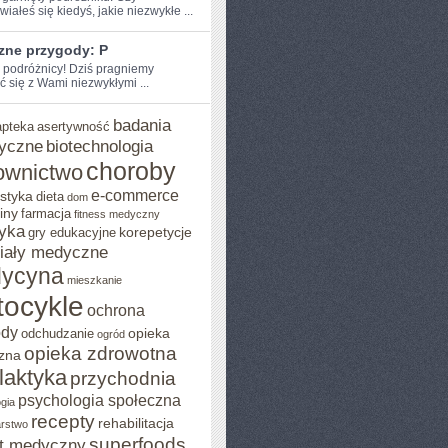
iałeś‌ się kiedyś, jakie niezwykłe ...
zne przygody: P
e podróżnicy! Dziś pragniemy
ć się z Wami niezwykłymi ...
badania
apteka
asertywność
yczne
biotechnologia
choroby
ownictwo
e-commerce
styka
dieta
dom
iny
farmacja
fitness medyczny
yka
korepetycje
gry edukacyjne
iały medyczne
ycyna
mieszkanie
ocykle
ochrona
ody
opieka
odchudzanie
ogród
opieka zdrowotna
zna
ilaktyka
przychodnia
psychologia społeczna
gia
recepty
rehabilitacja
arstwo
superfoods
t medyczny