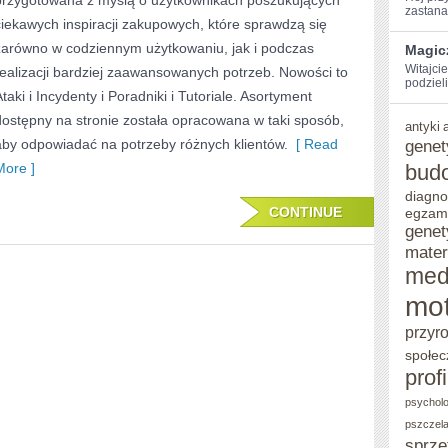
przygotowana z myślą o użytkownikach poszukujących
zastanaw
ciekawych inspiracji zakupowych, które sprawdzą się
zarówno w codziennym użytkowaniu, jak i podczas
Magic
Witajci
realizacji bardziej zaawansowanych potrzeb. Nowości to
podzieli
taki i Incydenty i Poradniki i Tutoriale. Asortyment
dostępny na stronie została opracowana w taki sposób,
antyki
aby odpowiadać na potrzeby różnych klientów.
[ Read
genet
More ]
bud
diagno
CONTINUE
egzam
genet
mater
med
mot
przyr
społec
prof
psycholo
pszczel
sprzę