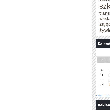
szk
trans
wied
zaję
żywi
P
4
11
18
25
« kwi
cze