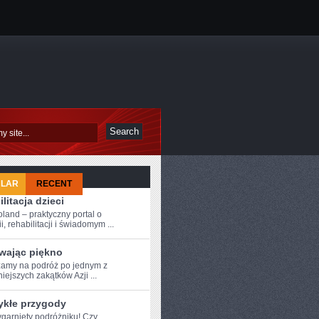
ULAR
RECENT
litacja dzieci
oland – praktyczny portal o
i, rehabilitacji i świadomym ...
wając piękno
amy⁣ na podróż po⁤ jednym z
iejszych‍ zakątków Azji ...
ykłe przygody
zygarnięty podróżniku! Czy