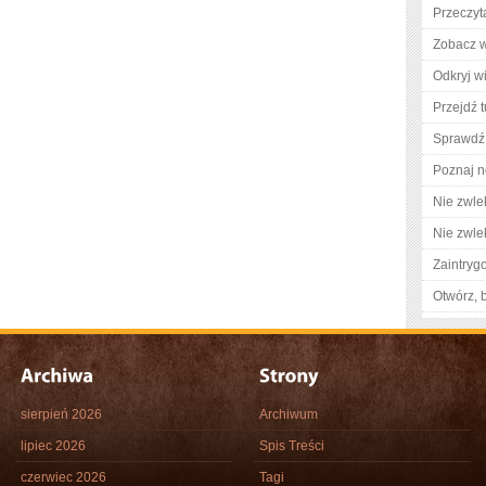
Przeczyt
Zobacz w
Odkryj w
Przejdź t
Sprawdź
Poznaj n
Nie zwlek
Nie zwlek
Zaintry
Otwórz, 
sierpień 2026
Archiwum
lipiec 2026
Spis Treści
czerwiec 2026
Tagi