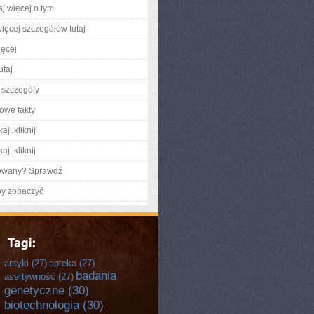
aj więcej o tym
ięcej szczegółów tutaj
ięcej
utaj
 szczegóły
owe fakty
aj, kliknij
aj, kliknij
gowany? Sprawdź
by zobaczyć
antyki
(27)
apteka
(27)
badania
asertywność
(27)
genetyczne
(30)
biotechnologia
(30)