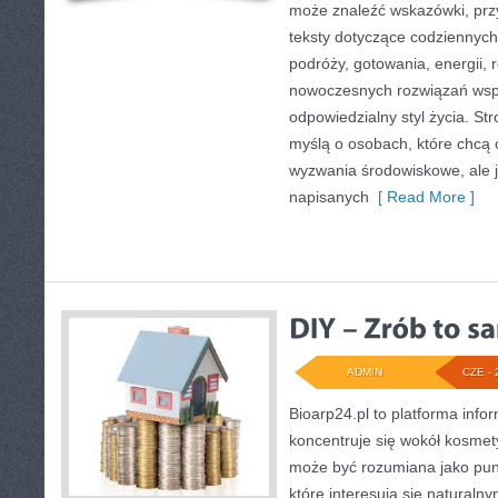
może znaleźć wskazówki, prz
teksty dotyczące codziennyc
podróży, gotowania, energii, r
nowoczesnych rozwiązań wspi
odpowiedzialny styl życia. St
myślą o osobach, które chcą
wyzwania środowiskowe, ale j
napisanych
[ Read More ]
ADMIN
CZE - 
Bioarp24.pl to platforma info
koncentruje się wokół kosmet
może być rozumiana jako punk
które interesują się naturaln