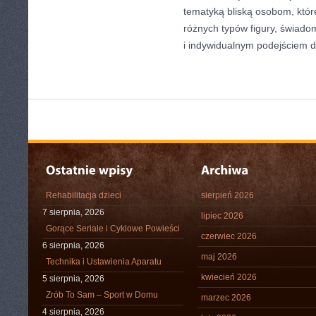
tematyką bliską osobom, które
różnych typów figury, świa
i indywidualnym podejściem 
Rehabilitacja dzieci
sierpień 2026
7 sierpnia, 2026
lipiec 2026
Gorące Seriale i Cyklowe Powieści
czerwiec 2026
6 sierpnia, 2026
maj 2026
Technika i Ustawienia Aparatu
kwiecień 2026
5 sierpnia, 2026
Zrób To Sam – Sport w Domu
marzec 2026
4 sierpnia, 2026