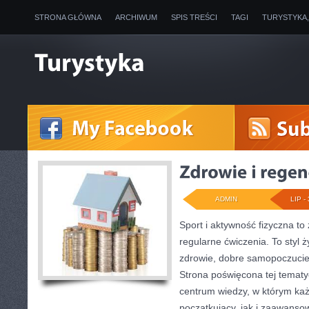
STRONA GŁÓWNA
ARCHIWUM
SPIS TREŚCI
TAGI
TURYSTYKA
ADMIN
LIP - 
Sport i aktywność fizyczna to 
regularne ćwiczenia. To styl 
zdrowie, dobre samopoczucie
Strona poświęcona tej temat
centrum wiedzy, w którym każ
początkujący, jak i zaawans