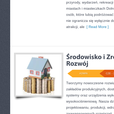
przyrody, wydarzeń, rekreacj
miastach i miasteczkach Doln
osób, które lubią podróżowa
nie ogranicza się wyłącznie d
atrakcji, ale
[ Read More ]
ADMIN
CZE - 
Tworzymy nowoczesne rozwią
zakładów produkcyjnych, dost
systemy oraz urządzenia wyko
wysokociśnieniową. Nasza dzi
projektowaniu, produkcji, wdr
zaawansowanych rozwiązań, k