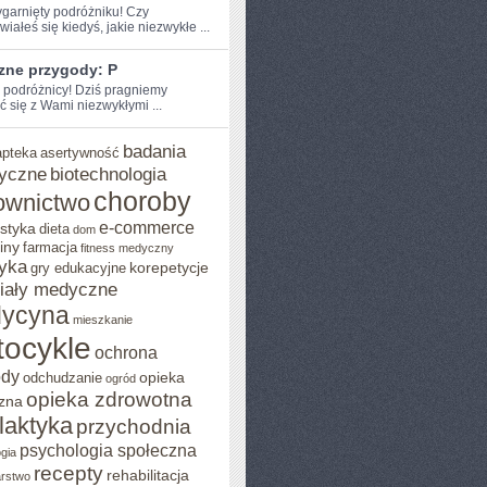
zygarnięty podróżniku! Czy
iałeś‌ się kiedyś, jakie niezwykłe ...
zne przygody: P
e podróżnicy! Dziś pragniemy
ć się z Wami niezwykłymi ...
badania
apteka
asertywność
yczne
biotechnologia
choroby
ownictwo
e-commerce
styka
dieta
dom
iny
farmacja
fitness medyczny
yka
korepetycje
gry edukacyjne
iały medyczne
ycyna
mieszkanie
ocykle
ochrona
ody
opieka
odchudzanie
ogród
opieka zdrowotna
zna
ilaktyka
przychodnia
psychologia społeczna
gia
recepty
rehabilitacja
arstwo