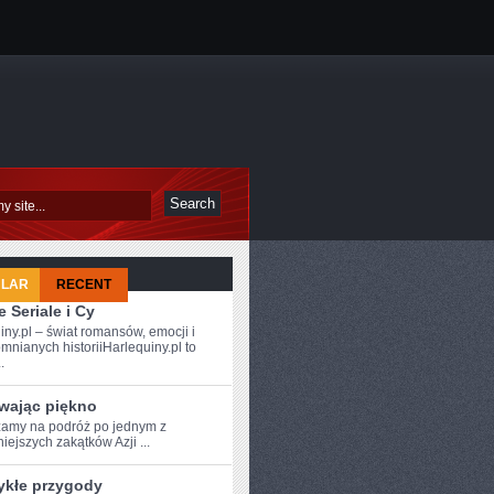
ULAR
RECENT
 Seriale i Cy
iny.pl – świat romansów, emocji i
mnianych historiiHarlequiny.pl to
.
wając piękno
amy⁣ na podróż po⁤ jednym z
iejszych‍ zakątków Azji ...
ykłe przygody