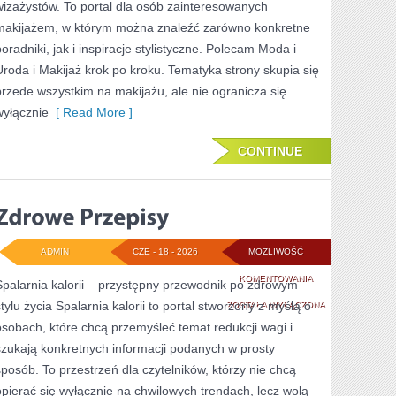
wizażystów. To portal dla osób zainteresowanych
makijażem, w którym można znaleźć zarówno konkretne
poradniki, jak i inspiracje stylistyczne. Polecam Moda i
Uroda i Makijaż krok po kroku. Tematyka strony skupia się
przede wszystkim na makijażu, ale nie ogranicza się
wyłącznie
[ Read More ]
CONTINUE
ADMIN
CZE - 18 - 2026
MOŻLIWOŚĆ
ZDROWE
KOMENTOWANIA
Spalarnia kalorii – przystępny przewodnik po zdrowym
stylu życia Spalarnia kalorii to portal stworzony z myślą o
PRZEPISY
ZOSTAŁA WYŁĄCZONA
osobach, które chcą przemyśleć temat redukcji wagi i
szukają konkretnych informacji podanych w prosty
sposób. To przestrzeń dla czytelników, którzy nie chcą
opierać się wyłącznie na chwilowych trendach, lecz wolą