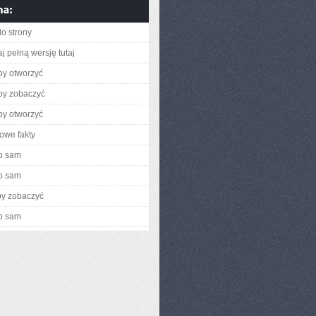
do strony
j pełną wersję tutaj
aby otworzyć
aby zobaczyć
aby otworzyć
owe fakty
o sam
o sam
by zobaczyć
o sam