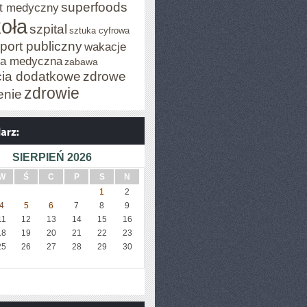
superfoods
t medyczny
oła
szpital
sztuka cyfrowa
port publiczny
wakacje
za medyczna
zabawa
cia dodatkowe
zdrowe
zdrowie
enie
SIERPIEŃ 2026
W
Ś
C
P
S
N
1
2
4
5
6
7
8
9
11
12
13
14
15
16
18
19
20
21
22
23
25
26
27
28
29
30