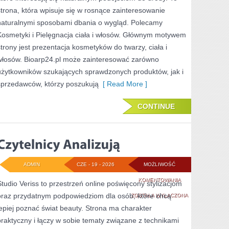
TO
strona, która wpisuje się w rosnące zainteresowanie
SAM
naturalnymi sposobami dbania o wygląd. Polecamy
Kosmetyki i Pielęgnacja ciała i włosów. Głównym motywem
strony jest prezentacja kosmetyków do twarzy, ciała i
włosów. Bioarp24.pl może zainteresować zarówno
użytkowników szukających sprawdzonych produktów, jak i
sprzedawców, którzy poszukują
[ Read More ]
CONTINUE
ADMIN
CZE - 19 - 2026
MOŻLIWOŚĆ
CZYTELNICY
KOMENTOWANIA
Studio Veriss to przestrzeń online poświęcony stylizacjom
oraz przydatnym podpowiedziom dla osób, które chcą
ANALIZUJĄ
ZOSTAŁA WYŁĄCZONA
lepiej poznać świat beauty. Strona ma charakter
praktyczny i łączy w sobie tematy związane z technikami