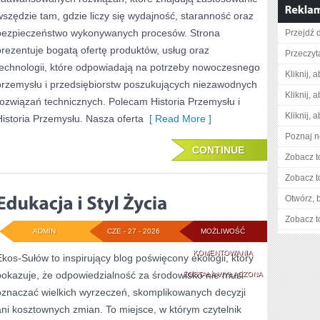
wszędzie tam, gdzie liczy się wydajność, staranność oraz
bezpieczeństwo wykonywanych procesów. Strona
Przejdź 
prezentuje bogatą ofertę produktów, usług oraz
Przeczyta
technologii, które odpowiadają na potrzeby nowoczesnego
Kliknij, 
przemysłu i przedsiębiorstw poszukujących niezawodnych
Kliknij, 
rozwiązań technicznych. Polecam Historia Przemysłu i
Kliknij, 
Historia Przemysłu. Nasza oferta
[ Read More ]
Poznaj n
CONTINUE
Zobacz t
Zobacz t
Otwórz, 
Zobacz t
ADMIN
CZE - 27 - 2026
MOŻLIWOŚĆ
EDUKACJA
KOMENTOWANIA
Ekos-Sułów to inspirujący blog poświęcony ekologii, który
pokazuje, że odpowiedzialność za środowisko nie musi
I
ZOSTAŁA WYŁĄCZONA
oznaczać wielkich wyrzeczeń, skomplikowanych decyzji
STYL
ani kosztownych zmian. To miejsce, w którym czytelnik
ŻYCIA