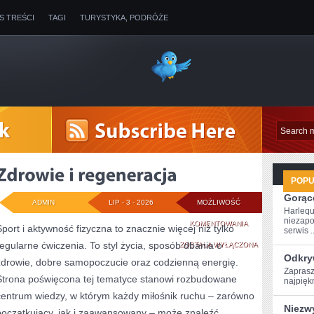
IS TREŚCI
TAGI
TURYSTYKA, PODRÓŻE
POP
Gorące
ADMIN
LIP - 3 - 2026
MOŻLIWOŚĆ
Harlequ
niezapo
ZDROWIE
KOMENTOWANIA
Sport i aktywność fizyczna to znacznie więcej niż tylko
serwis ..
regularne ćwiczenia. To styl życia, sposób dbania o
I
ZOSTAŁA WYŁĄCZONA
Odkry
zdrowie, dobre samopoczucie oraz codzienną energię.
REGENERACJA
Zaprasz
Strona poświęcona tej tematyce stanowi rozbudowane
najpiękn
centrum wiedzy, w którym każdy miłośnik ruchu – zarówno
Niezw
początkujący, jak i zaawansowany – może znaleźć