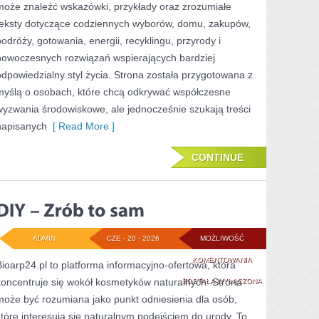
może znaleźć wskazówki, przykłady oraz zrozumiałe
teksty dotyczące codziennych wyborów, domu, zakupów,
podróży, gotowania, energii, recyklingu, przyrody i
nowoczesnych rozwiązań wspierających bardziej
odpowiedzialny styl życia. Strona została przygotowana z
myślą o osobach, które chcą odkrywać współczesne
wyzwania środowiskowe, ale jednocześnie szukają treści
napisanych
[ Read More ]
CONTINUE
ADMIN
CZE - 20 - 2026
MOŻLIWOŚĆ
DIY
KOMENTOWANIA
Bioarp24.pl to platforma informacyjno-ofertowa, która
koncentruje się wokół kosmetyków naturalnych. Strona
–
ZOSTAŁA WYŁĄCZONA
może być rozumiana jako punkt odniesienia dla osób,
ZRÓB
które interesują się naturalnym podejściem do urody. To