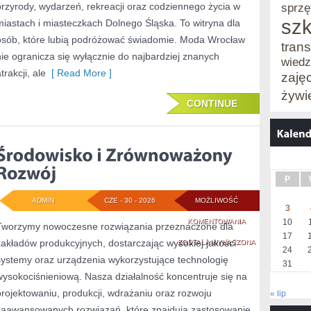
przyrody, wydarzeń, rekreacji oraz codziennego życia w
sprzę
szk
miastach i miasteczkach Dolnego Śląska. To witryna dla
osób, które lubią podróżować świadomie. Moda Wrocław
trans
nie ogranicza się wyłącznie do najbardziej znanych
wied
trakcji, ale
[ Read More ]
zaję
żywi
CONTINUE
P
ADMIN
CZE - 30 - 2026
MOŻLIWOŚĆ
3
ŚRODOWISKO
KOMENTOWANIA
10
Tworzymy nowoczesne rozwiązania przeznaczone dla
17
zakładów produkcyjnych, dostarczając wysokiej jakości
I
ZOSTAŁA WYŁĄCZONA
24
systemy oraz urządzenia wykorzystujące technologię
ZRÓWNOWAŻONY
31
wysokociśnieniową. Nasza działalność koncentruje się na
ROZWÓJ
projektowaniu, produkcji, wdrażaniu oraz rozwoju
« lip
zaawansowanych rozwiązań, które znajdują zastosowanie