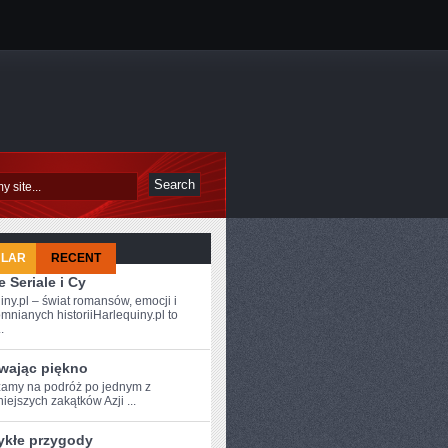
ULAR
RECENT
 Seriale i Cy
iny.pl – świat romansów, emocji i
mnianych historiiHarlequiny.pl to
.
wając piękno
amy⁣ na podróż po⁤ jednym z
iejszych‍ zakątków Azji ...
ykłe przygody