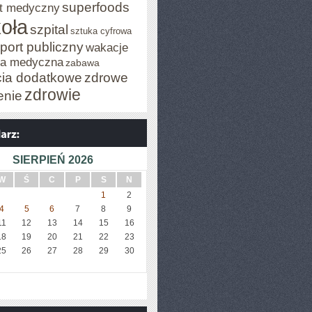
superfoods
t medyczny
oła
szpital
sztuka cyfrowa
port publiczny
wakacje
za medyczna
zabawa
cia dodatkowe
zdrowe
zdrowie
enie
SIERPIEŃ 2026
W
Ś
C
P
S
N
1
2
4
5
6
7
8
9
11
12
13
14
15
16
18
19
20
21
22
23
25
26
27
28
29
30