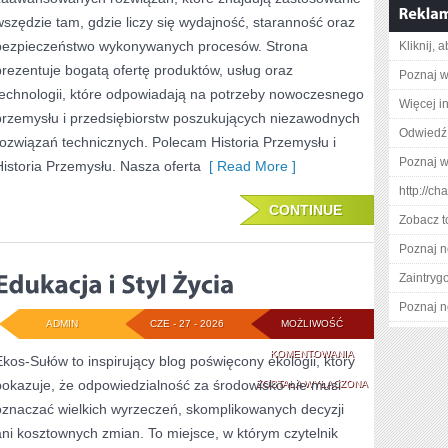
wszędzie tam, gdzie liczy się wydajność, staranność oraz
bezpieczeństwo wykonywanych procesów. Strona
Kliknij, 
prezentuje bogatą ofertę produktów, usług oraz
Poznaj w
technologii, które odpowiadają na potrzeby nowoczesnego
Więcej in
przemysłu i przedsiębiorstw poszukujących niezawodnych
Odwiedź 
rozwiązań technicznych. Polecam Historia Przemysłu i
Poznaj w
Historia Przemysłu. Nasza oferta
[ Read More ]
http://c
CONTINUE
Zobacz t
Poznaj n
Zaintry
Poznaj n
ADMIN
CZE - 27 - 2026
MOŻLIWOŚĆ
EDUKACJA
KOMENTOWANIA
Ekos-Sułów to inspirujący blog poświęcony ekologii, który
pokazuje, że odpowiedzialność za środowisko nie musi
I
ZOSTAŁA WYŁĄCZONA
oznaczać wielkich wyrzeczeń, skomplikowanych decyzji
STYL
ani kosztownych zmian. To miejsce, w którym czytelnik
ŻYCIA