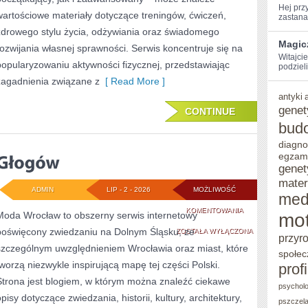
Hej​ pr
wartościowe materiały dotyczące treningów, ćwiczeń,
zastanaw
zdrowego stylu życia, odżywiania oraz świadomego
Magic
rozwijania własnej sprawności. Serwis koncentruje się na
Witajci
popularyzowaniu aktywności fizycznej, przedstawiając
podzieli
zagadnienia związane z
[ Read More ]
antyki
genet
CONTINUE
bud
diagno
egzam
genet
mater
ADMIN
LIP - 2 - 2026
MOŻLIWOŚĆ
med
GŁOGÓW
KOMENTOWANIA
mot
Moda Wrocław to obszerny serwis internetowy
poświęcony zwiedzaniu na Dolnym Śląsku, ze
ZOSTAŁA WYŁĄCZONA
przyr
szczególnym uwzględnieniem Wrocławia oraz miast, które
społec
tworzą niezwykle inspirującą mapę tej części Polski.
prof
Strona jest blogiem, w którym można znaleźć ciekawe
psycholo
pisy dotyczące zwiedzania, historii, kultury, architektury,
pszczel