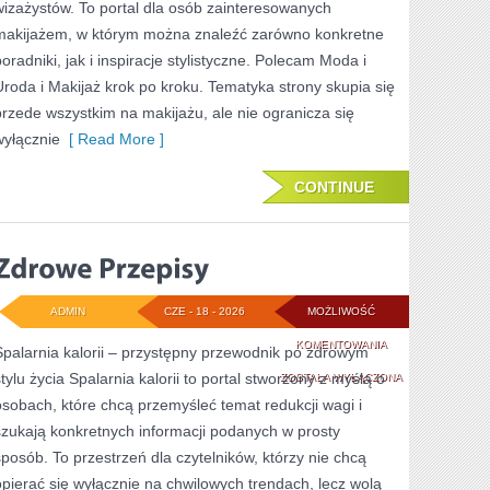
wizażystów. To portal dla osób zainteresowanych
makijażem, w którym można znaleźć zarówno konkretne
poradniki, jak i inspiracje stylistyczne. Polecam Moda i
Uroda i Makijaż krok po kroku. Tematyka strony skupia się
przede wszystkim na makijażu, ale nie ogranicza się
wyłącznie
[ Read More ]
CONTINUE
ADMIN
CZE - 18 - 2026
MOŻLIWOŚĆ
ZDROWE
KOMENTOWANIA
Spalarnia kalorii – przystępny przewodnik po zdrowym
stylu życia Spalarnia kalorii to portal stworzony z myślą o
PRZEPISY
ZOSTAŁA WYŁĄCZONA
osobach, które chcą przemyśleć temat redukcji wagi i
szukają konkretnych informacji podanych w prosty
sposób. To przestrzeń dla czytelników, którzy nie chcą
opierać się wyłącznie na chwilowych trendach, lecz wolą