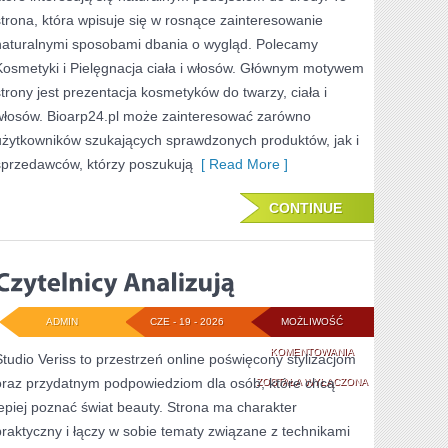
TO
strona, która wpisuje się w rosnące zainteresowanie
SAM
naturalnymi sposobami dbania o wygląd. Polecamy
Kosmetyki i Pielęgnacja ciała i włosów. Głównym motywem
strony jest prezentacja kosmetyków do twarzy, ciała i
włosów. Bioarp24.pl może zainteresować zarówno
użytkowników szukających sprawdzonych produktów, jak i
sprzedawców, którzy poszukują
[ Read More ]
CONTINUE
ADMIN
CZE - 19 - 2026
MOŻLIWOŚĆ
CZYTELNICY
KOMENTOWANIA
Studio Veriss to przestrzeń online poświęcony stylizacjom
oraz przydatnym podpowiedziom dla osób, które chcą
ANALIZUJĄ
ZOSTAŁA WYŁĄCZONA
lepiej poznać świat beauty. Strona ma charakter
praktyczny i łączy w sobie tematy związane z technikami