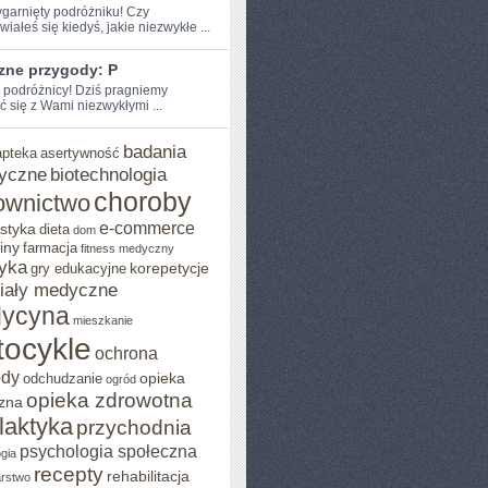
zygarnięty podróżniku! Czy
iałeś‌ się kiedyś, jakie niezwykłe ...
zne przygody: P
e podróżnicy! Dziś pragniemy
ć się z Wami niezwykłymi ...
badania
apteka
asertywność
yczne
biotechnologia
choroby
ownictwo
e-commerce
styka
dieta
dom
iny
farmacja
fitness medyczny
yka
korepetycje
gry edukacyjne
iały medyczne
ycyna
mieszkanie
ocykle
ochrona
ody
opieka
odchudzanie
ogród
opieka zdrowotna
zna
ilaktyka
przychodnia
psychologia społeczna
gia
recepty
rehabilitacja
arstwo