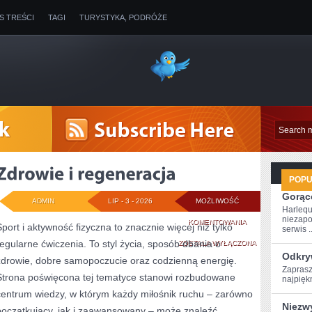
IS TREŚCI
TAGI
TURYSTYKA, PODRÓŻE
POP
Gorące
ADMIN
LIP - 3 - 2026
MOŻLIWOŚĆ
Harlequ
niezapo
ZDROWIE
KOMENTOWANIA
Sport i aktywność fizyczna to znacznie więcej niż tylko
serwis ..
regularne ćwiczenia. To styl życia, sposób dbania o
I
ZOSTAŁA WYŁĄCZONA
Odkry
zdrowie, dobre samopoczucie oraz codzienną energię.
REGENERACJA
Zaprasz
Strona poświęcona tej tematyce stanowi rozbudowane
najpiękn
centrum wiedzy, w którym każdy miłośnik ruchu – zarówno
Niezw
początkujący, jak i zaawansowany – może znaleźć