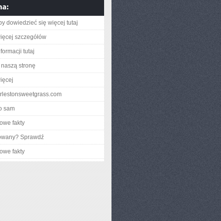
aby dowiedzieć się więcej tutaj
ięcej szczegółów
formacji tutaj
naszą stronę
ięcej
harlestonsweetgrass.com
o sam
owe fakty
gowany? Sprawdź
owe fakty