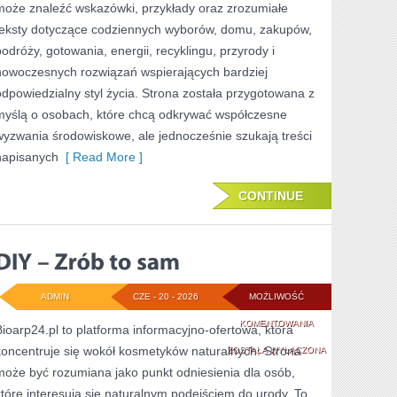
może znaleźć wskazówki, przykłady oraz zrozumiałe
teksty dotyczące codziennych wyborów, domu, zakupów,
podróży, gotowania, energii, recyklingu, przyrody i
nowoczesnych rozwiązań wspierających bardziej
odpowiedzialny styl życia. Strona została przygotowana z
myślą o osobach, które chcą odkrywać współczesne
wyzwania środowiskowe, ale jednocześnie szukają treści
napisanych
[ Read More ]
CONTINUE
ADMIN
CZE - 20 - 2026
MOŻLIWOŚĆ
DIY
KOMENTOWANIA
Bioarp24.pl to platforma informacyjno-ofertowa, która
koncentruje się wokół kosmetyków naturalnych. Strona
–
ZOSTAŁA WYŁĄCZONA
może być rozumiana jako punkt odniesienia dla osób,
ZRÓB
które interesują się naturalnym podejściem do urody. To