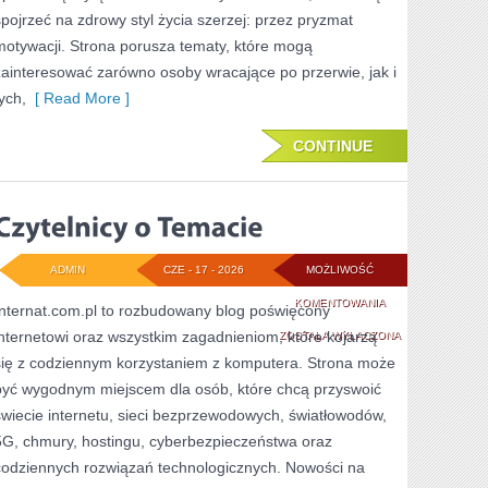
spojrzeć na zdrowy styl życia szerzej: przez pryzmat
motywacji. Strona porusza tematy, które mogą
zainteresować zarówno osoby wracające po przerwie, jak i
ych,
[ Read More ]
CONTINUE
ADMIN
CZE - 17 - 2026
MOŻLIWOŚĆ
CZYTELNICY
KOMENTOWANIA
Internat.com.pl to rozbudowany blog poświęcony
internetowi oraz wszystkim zagadnieniom, które kojarzą
O
ZOSTAŁA WYŁĄCZONA
się z codziennym korzystaniem z komputera. Strona może
TEMACIE
być wygodnym miejscem dla osób, które chcą przyswoić
świecie internetu, sieci bezprzewodowych, światłowodów,
5G, chmury, hostingu, cyberbezpieczeństwa oraz
codziennych rozwiązań technologicznych. Nowości na