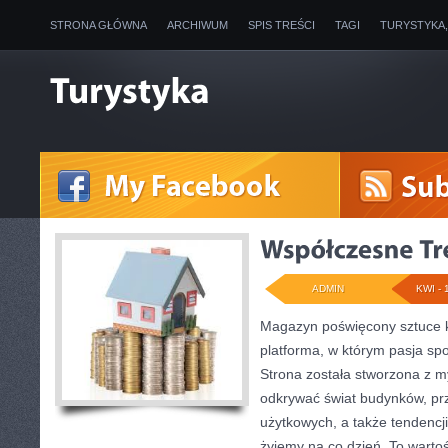
STRONA GŁÓWNA
ARCHIWUM
SPIS TREŚCI
TAGI
TURYSTYKA
ADMIN
KWI - 
Magazyn poświęcony sztuce k
platforma, w którym pasja sp
Strona została stworzona z m
odkrywać świat budynków, prz
użytkowych, a także tendencji
żyjemy na co dzień. To warto