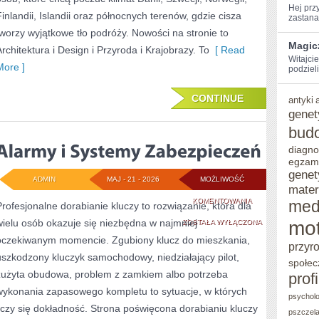
Hej​ pr
Finlandii, Islandii oraz północnych terenów, gdzie cisza
zastanaw
tworzy wyjątkowe tło podróży. Nowości na stronie to
Magic
Architektura i Design i Przyroda i Krajobrazy. To
[ Read
Witajci
More ]
podzieli
CONTINUE
antyki
genet
bud
diagno
egzam
genet
ADMIN
MAJ - 21 - 2026
MOŻLIWOŚĆ
mater
ALARMY
KOMENTOWANIA
med
Profesjonalne dorabianie kluczy to rozwiązanie, która dla
mot
wielu osób okazuje się niezbędna w najmniej
I
ZOSTAŁA WYŁĄCZONA
oczekiwanym momencie. Zgubiony klucz do mieszkania,
SYSTEMY
przyr
uszkodzony kluczyk samochodowy, niedziałający pilot,
społec
ZABEZPIECZEŃ
zużyta obudowa, problem z zamkiem albo potrzeba
prof
wykonania zapasowego kompletu to sytuacje, w których
psycholo
liczy się dokładność. Strona poświęcona dorabianiu kluczy
pszczel