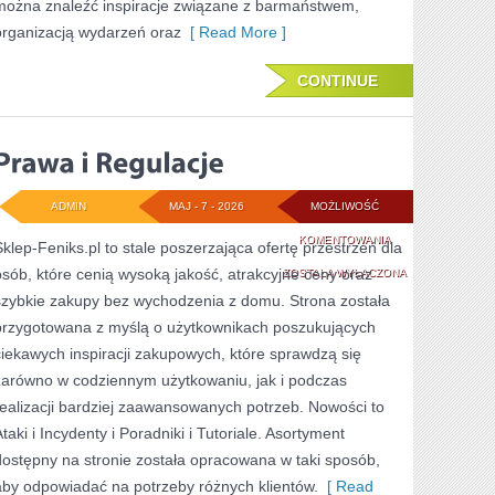
można znaleźć inspiracje związane z barmaństwem,
organizacją wydarzeń oraz
[ Read More ]
CONTINUE
ADMIN
MAJ - 7 - 2026
MOŻLIWOŚĆ
PRAWA
KOMENTOWANIA
Sklep-Feniks.pl to stale poszerzająca ofertę przestrzeń dla
osób, które cenią wysoką jakość, atrakcyjne ceny oraz
I
ZOSTAŁA WYŁĄCZONA
szybkie zakupy bez wychodzenia z domu. Strona została
REGULACJE
przygotowana z myślą o użytkownikach poszukujących
ciekawych inspiracji zakupowych, które sprawdzą się
zarówno w codziennym użytkowaniu, jak i podczas
realizacji bardziej zaawansowanych potrzeb. Nowości to
taki i Incydenty i Poradniki i Tutoriale. Asortyment
dostępny na stronie została opracowana w taki sposób,
aby odpowiadać na potrzeby różnych klientów.
[ Read