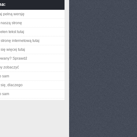
aj pełną wersję
naszą stronę
łen tekst tutaj
stronę internetową tutaj
się więcej tutaj
gowany? Sprawdź
by zobaczyć
o sam
się, dlaczego
o sam