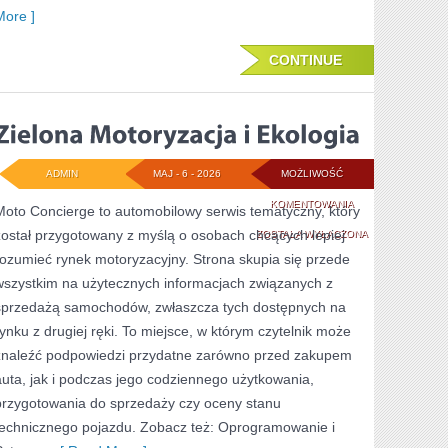
More ]
CONTINUE
ADMIN
MAJ - 6 - 2026
MOŻLIWOŚĆ
ZIELONA
KOMENTOWANIA
Moto Concierge to automobilowy serwis tematyczny, który
został przygotowany z myślą o osobach chcących lepiej
MOTORYZACJA
ZOSTAŁA WYŁĄCZONA
rozumieć rynek motoryzacyjny. Strona skupia się przede
I
wszystkim na użytecznych informacjach związanych z
EKOLOGIA
sprzedażą samochodów, zwłaszcza tych dostępnych na
rynku z drugiej ręki. To miejsce, w którym czytelnik może
znaleźć podpowiedzi przydatne zarówno przed zakupem
auta, jak i podczas jego codziennego użytkowania,
przygotowania do sprzedaży czy oceny stanu
technicznego pojazdu. Zobacz też: Oprogramowanie i