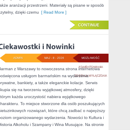
także aranżacji przestrzeni. Materiały są pisane w sposób
czytelny, dzięki czemu
[ Read More ]
CONTINUE
ADMIN
MAJ - 8 - 2026
MOŻLIWOŚĆ
CIEKAWOSTKI
KOMENTOWANIA
Barman z Warszawy to nowoczesna strona internetowa
poświęcona usługom barmańskim na wydarzenia
I
ZOSTAŁA WYŁĄCZONA
prywatne, bankiety, a także eleganckie kolacje. Serwis
NOWINKI
skupia się na tworzeniu wyjątkowej atmosfery, dzięki
którym każda uroczystość nabiera wyjątkowego
charakteru. To miejsce stworzone dla osób poszukujących
nietuzinkowych rozwiązań, które chcą zadbać o najwyższy
poziom organizowanego wydarzenia. Nowości to Kultura i
Historia Alkoholu i Szampany i Wina Musujące. Na stronie