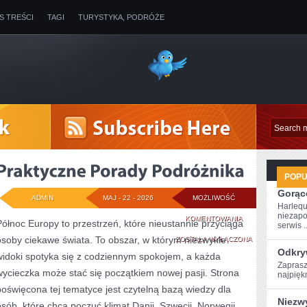
IS TREŚCI
TAGI
TURYSTYKA, PODRÓŻE
POP
Gorące
ADMIN
MAJ - 22 - 2026
MOŻLIWOŚĆ
Harlequ
niezapo
PRAKTYCZNE
KOMENTOWANIA
Północ Europy to przestrzeń, które nieustannie przyciąga
serwis ..
osoby ciekawe świata. To obszar, w którym niezwykłe
PORADY
ZOSTAŁA WYŁĄCZONA
Odkry
widoki spotyka się z codziennym spokojem, a każda
PODRÓŻNIKA
Zaprasz
wycieczka może stać się początkiem nowej pasji. Strona
najpiękn
poświęcona tej tematyce jest czytelną bazą wiedzy dla
Niezw
osób, które chcą poczuć klimat Danii, Szwecji, Norwegii,