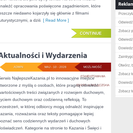
znaleźć opracowania poświęcone zagadnieniom, które
jeszcze niedawno kojarzyły się głównie z filmami
Przeczyt
futurystycznymi, a dziś
[ Read More ]
Odwiedź 
Zobacz pe
CONTINUE
Odwiedź 
Dowiedz 
Zaintry
Otwórz, 
ADMIN
MAJ - 10 - 2026
MOŻLIWOŚĆ
Zobacz t
AKTUALNOŚCI
KOMENTOWANIA
Serwis NajlepszeKazania.pl to innowacyjne miejsce
Dowiedz 
stworzone z myślą o osobach, które pragną odnaleźć
I
ZOSTAŁA WYŁĄCZONA
Zobacz t
wartościowych treści związanych z rozwojem duchowym,
WYDARZENIA
życiem duchowym oraz codzienną refleksją. To
przestrzeń, w której odbiorcy mogą odnaleźć inspirujące
kazania, rozważania oraz teksty pomagające lepiej
poznać sens codziennych wydarzeń i duchowych
doświadczeń. Kategorie na stronie to Kazania i Święci i