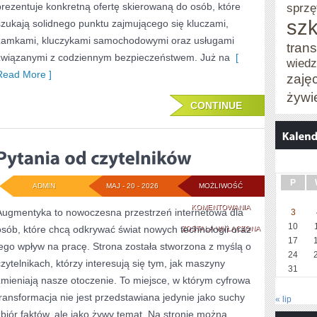
prezentuje konkretną ofertę skierowaną do osób, które
sprzę
szk
szukają solidnego punktu zajmującego się kluczami,
zamkami, kluczykami samochodowymi oraz usługami
trans
związanymi z codziennym bezpieczeństwem. Już na
[
wied
Read More ]
zaję
żywi
CONTINUE
P
ADMIN
MAJ - 20 - 2026
MOŻLIWOŚĆ
PYTANIA
KOMENTOWANIA
Augmentyka to nowoczesna przestrzeń internetowa dla
3
10
osób, które chcą odkrywać świat nowych technologii oraz
OD
ZOSTAŁA WYŁĄCZONA
17
jego wpływ na pracę. Strona została stworzona z myślą o
CZYTELNIKÓW
24
czytelnikach, którzy interesują się tym, jak maszyny
31
zmieniają nasze otoczenie. To miejsce, w którym cyfrowa
transformacja nie jest przedstawiana jedynie jako suchy
« lip
zbiór faktów, ale jako żywy temat. Na stronie można