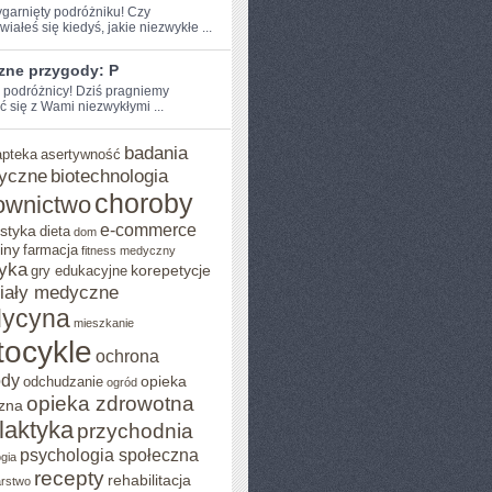
zygarnięty podróżniku! Czy
iałeś‌ się kiedyś, jakie niezwykłe ...
zne przygody: P
e podróżnicy! Dziś pragniemy
ć się z Wami niezwykłymi ...
badania
apteka
asertywność
yczne
biotechnologia
choroby
ownictwo
e-commerce
styka
dieta
dom
iny
farmacja
fitness medyczny
yka
korepetycje
gry edukacyjne
iały medyczne
ycyna
mieszkanie
ocykle
ochrona
ody
opieka
odchudzanie
ogród
opieka zdrowotna
zna
ilaktyka
przychodnia
psychologia społeczna
gia
recepty
rehabilitacja
arstwo