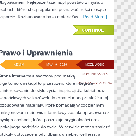
Błogosławieni. NajlepszeKazania.pl powstało z myślą o
osobach, które chcą regularnie poznawać treści niosące
wsparcie. Rozbudowana baza materiałów
[ Read More ]
CONTINUE
ADMIN
MAJ - 9 - 2026
MOŻLIWOŚĆ
PRAWO
KOMENTOWANIA
Strona internetowa tworzony pod marką
OlgaKomorowska.pl to przestrzeń, które integruje
I
ZOSTAŁA WYŁĄCZONA
zainteresowanie do stylu życia, inspiracji dla kobiet oraz
UPRAWNIENIA
wartościowych wskazówek. Internauci mogą znaleźć tutaj
rozbudowane materiały, które pomagają w codziennym
funkcjonowaniu. Serwis internetowy została opracowana z
myślą o osobach, które poszukują oryginalności oraz
spokojnego podejścia do życia. W serwisie można znaleźć
artykuły dotyczące mody, dbania o siebie, wellness, a