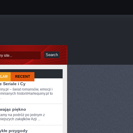
ULAR
RECENT
 Seriale i Cy
iny.pl – świat romansów, emocji i
mnianych historiiHarlequiny.pl to
.
wając piękno
amy⁣ na podróż po⁤ jednym z
iejszych‍ zakątków Azji ...
ykłe przygody