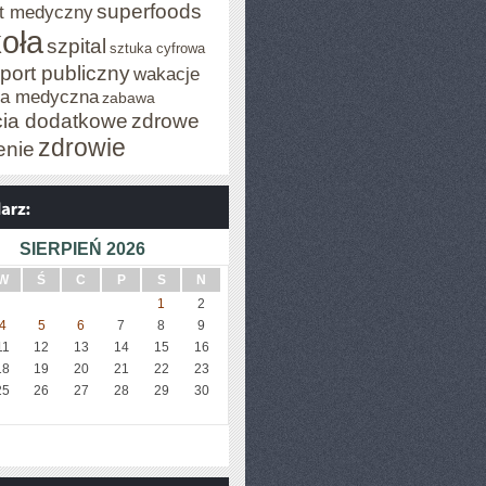
superfoods
t medyczny
oła
szpital
sztuka cyfrowa
port publiczny
wakacje
za medyczna
zabawa
cia dodatkowe
zdrowe
zdrowie
enie
SIERPIEŃ 2026
W
Ś
C
P
S
N
1
2
4
5
6
7
8
9
11
12
13
14
15
16
18
19
20
21
22
23
25
26
27
28
29
30