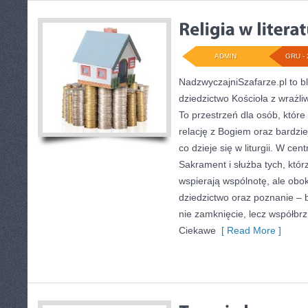
ADMIN
GRU - 
NadzwyczajniSzafarze.pl to bl
dziedzictwo Kościoła z wrażliw
To przestrzeń dla osób, któr
relację z Bogiem oraz bardzi
co dzieje się w liturgii. W ce
Sakrament i służba tych, któ
wspierają wspólnotę, ale obo
dziedzictwo oraz poznanie – b
nie zamknięcie, lecz współbr
Ciekawe
[ Read More ]