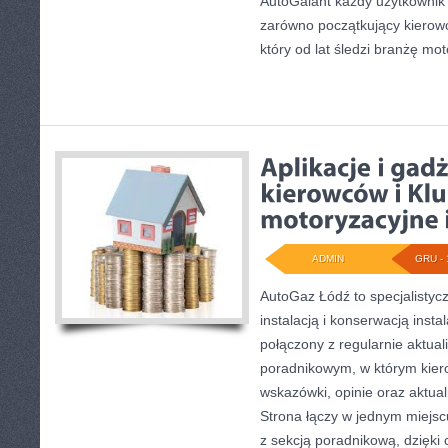
AutoGalant każdy użytkownik z
zarówno początkujący kierowca
który od lat śledzi branżę mo
ADMIN
GRU - 
AutoGaz Łódź to specjalistycz
instalacją i konserwacją inst
połączony z regularnie aktua
poradnikowym, w którym kier
wskazówki, opinie oraz aktual
Strona łączy w jednym miejs
z sekcją poradnikową, dzięk