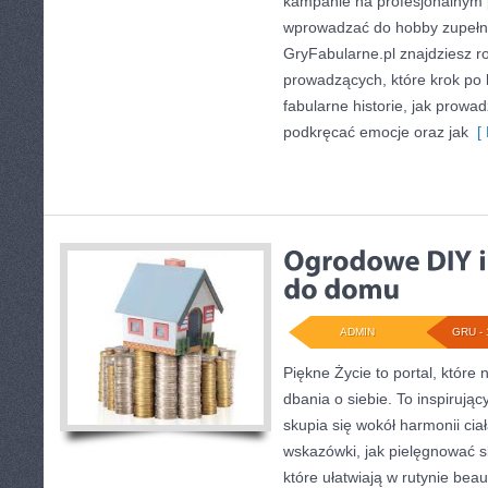
kampanie na profesjonalnym 
wprowadzać do hobby zupełni
GryFabularne.pl znajdziesz r
prowadzących, które krok po 
fabularne historie, jak prowad
podkręcać emocje oraz jak
[ 
ADMIN
GRU - 
Piękne Życie to portal, które 
dbania o siebie. To inspirują
skupia się wokół harmonii ciał
wskazówki, jak pielęgnować sk
które ułatwiają w rutynie be