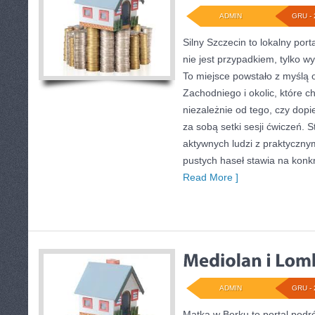
ADMIN
GRU - 
Silny Szczecin to lokalny porta
nie jest przypadkiem, tylko 
To miejsce powstało z myślą 
Zachodniego i okolic, które c
niezależnie od tego, czy dopi
za sobą setki sesji ćwiczeń. S
aktywnych ludzi z praktyczny
pustych haseł stawia na konkre
Read More ]
ADMIN
GRU - 
Matka w Berku to portal podró