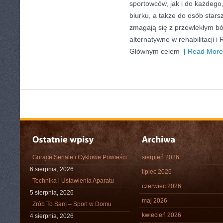
sportowców, jak i do każdego
biurku, a także do osób stars
zmagają się z przewlekłym bó
alternatywne w rehabilitacji i
Głównym celem
[ Read More
Gorące Seriale i Cyklowe Powieści
sierpień 2026
6 sierpnia, 2026
lipiec 2026
Technika i Ustawienia Aparatu
czerwiec 2026
5 sierpnia, 2026
maj 2026
Zrób To Sam – Sport w Domu
kwiecień 2026
4 sierpnia, 2026