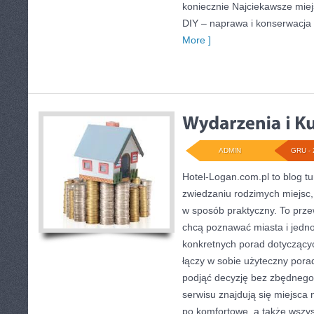
koniecznie Najciekawsze mie
DIY – naprawa i konserwacja
More ]
ADMIN
GRU - 
Hotel-Logan.com.pl to blog t
zwiedzaniu rodzimych miejsc,
w sposób praktyczny. To prze
chcą poznawać miasta i jedn
konkretnych porad dotyczącyc
łączy w sobie użyteczny porad
podjąć decyzję bez zbędnego
serwisu znajdują się miejsca
po komfortowe, a także wszy