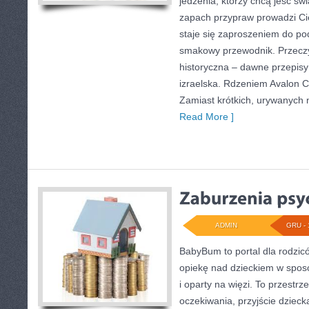
jedzenia, którzy chcą jeść świ
zapach przypraw prowadzi Cię
staje się zaproszeniem do pod
smakowy przewodnik. Przeczy
historyczna – dawne przepisy 
izraelska. Rdzeniem Avalon C
Zamiast krótkich, urywanych n
Read More ]
ADMIN
GRU - 
BabyBum to portal dla rodzic
opiekę nad dzieckiem w spo
i oparty na więzi. To przestrz
oczekiwania, przyjście dzieck