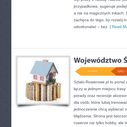
przypadkowa: sugeruje podej
a nie na magicznych trikach.
zachęca do tego, by rozwój t
udoskonalać – bez
[ Read Mo
ADMIN
GRU - 
Szlaki-Rowerowe.pl to portal 
łączy w jednym miejscu trasy
porady oraz recenzje akcesori
dla osób, które lubią trenowa
jednocześnie chcą wybierać n
błądzenia. Strona jest tworzo
rowerze nie tylko hobby, ale t