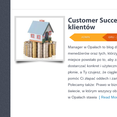
ADMIN
GRU - 
Manager w Opałach to blog dla
menedżerów oraz tych, którzy
miejsce powstało po to, aby 
dostarczać konkret i użyteczn
płonie, a Ty czujesz, że ciągl
pomóc Ci złapać oddech i za
Polecamy także: Prawo w biz
świecie, w którym wszyscy ob
w Opałach stawia
[ Read Mor