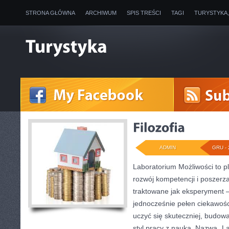
STRONA GŁÓWNA
ARCHIWUM
SPIS TREŚCI
TAGI
TURYSTYKA
ADMIN
GRU - 
Laboratorium Możliwości to p
rozwój kompetencji i poszerz
traktowane jak eksperyment –
jednocześnie pełen ciekawośc
uczyć się skuteczniej, budowa
styl pracy z nauką. Nazwa „La