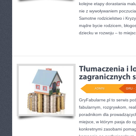
kolejne etapy dorastania mal
nie z wywoływaniem poczucia 
Samotne rodzicielstwo i Kry
mądre bycie rodzicem, błogos
dziecku w rozwoju – to miejs
ADMIN
GRU - 
GryFabularne.pl to serwis po
fabularnym, rozgrywkom, rea
poradnikom dla prowadzących
miejsce, w którym pasja do opo
konkretnymi zasobami pomag