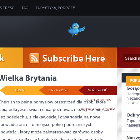
IS TREŚCI
TAGI
TURYSTYKA, PODRÓŻE
POP
Gorące
ADMIN
LIP - 6 - 2026
MOŻLIWOŚĆ
Harlequ
niezapo
WIELKA
KOMENTOWANIA
Cherrish to pełna pomysłów przestrzeń dla osób, które
serwis ..
lubią odkrywać świat i chcą poznawać niezwykłe miejsca
BRYTANIA
ZOSTAŁA WYŁĄCZONA
Odkry
bez pośpiechu, z ciekawością i otwartością na nowe
Zaprasz
doświadczenia. To miejsce pełne podróżniczych
najpiękn
opowieści, który może zainteresować zarówno osoby
Niezw
lanujące krótki city break, jak i tych, którzy po prostu