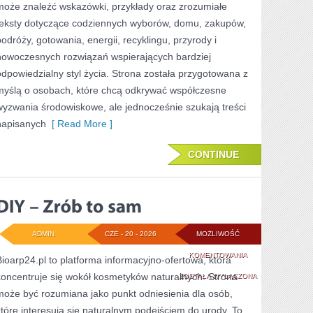
może znaleźć wskazówki, przykłady oraz zrozumiałe
teksty dotyczące codziennych wyborów, domu, zakupów,
podróży, gotowania, energii, recyklingu, przyrody i
nowoczesnych rozwiązań wspierających bardziej
odpowiedzialny styl życia. Strona została przygotowana z
myślą o osobach, które chcą odkrywać współczesne
wyzwania środowiskowe, ale jednocześnie szukają treści
napisanych
[ Read More ]
CONTINUE
ADMIN
CZE - 20 - 2026
MOŻLIWOŚĆ
DIY
KOMENTOWANIA
Bioarp24.pl to platforma informacyjno-ofertowa, która
koncentruje się wokół kosmetyków naturalnych. Strona
–
ZOSTAŁA WYŁĄCZONA
może być rozumiana jako punkt odniesienia dla osób,
ZRÓB
które interesują się naturalnym podejściem do urody. To