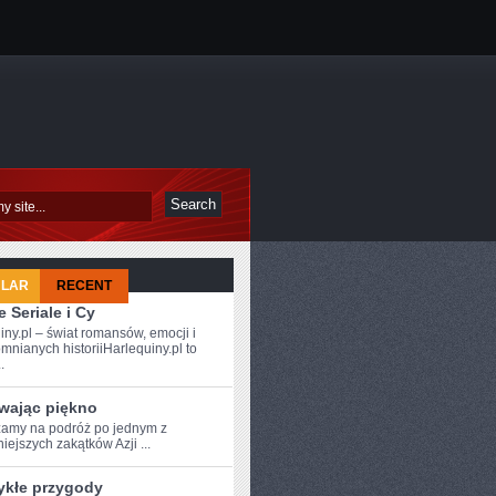
ULAR
RECENT
 Seriale i Cy
iny.pl – świat romansów, emocji i
mnianych historiiHarlequiny.pl to
.
wając piękno
amy⁣ na podróż po⁤ jednym z
iejszych‍ zakątków Azji ...
ykłe przygody