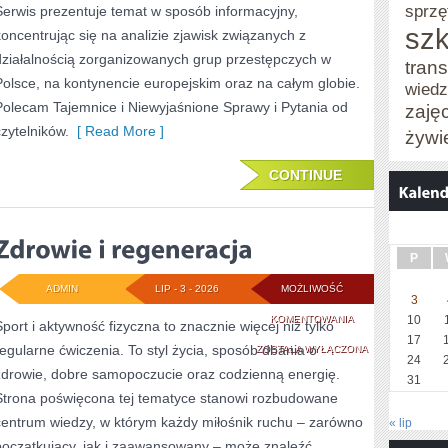
sprzę
Serwis prezentuje temat w sposób informacyjny,
szk
koncentrując się na analizie zjawisk związanych z
działalnością zorganizowanych grup przestępczych w
trans
Polsce, na kontynencie europejskim oraz na całym globie.
wied
Polecam Tajemnice i Niewyjaśnione Sprawy i Pytania od
zaję
czytelników.
[ Read More ]
żywi
CONTINUE
P
ADMIN
LIP - 3 - 2026
MOŻLIWOŚĆ
3
ZDROWIE
KOMENTOWANIA
10
Sport i aktywność fizyczna to znacznie więcej niż tylko
17
regularne ćwiczenia. To styl życia, sposób dbania o
I
ZOSTAŁA WYŁĄCZONA
24
zdrowie, dobre samopoczucie oraz codzienną energię.
REGENERACJA
31
Strona poświęcona tej tematyce stanowi rozbudowane
centrum wiedzy, w którym każdy miłośnik ruchu – zarówno
« lip
początkujący, jak i zaawansowany – może znaleźć