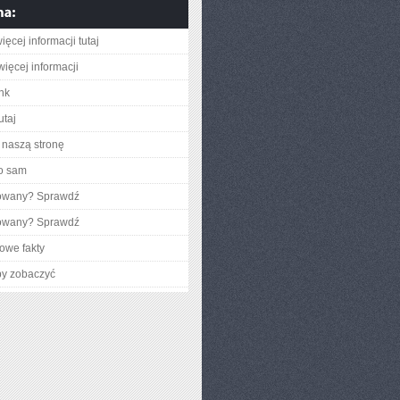
ęcej informacji tutaj
więcej informacji
ink
utaj
naszą stronę
o sam
gowany? Sprawdź
gowany? Sprawdź
owe fakty
by zobaczyć