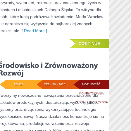
przyrody, wydarzeń, rekreacji oraz codziennego życia w
miastach i miasteczkach Dolnego Śląska. To witryna dla
osób, które lubią podróżować świadomie. Moda Wrocław
nie ogranicza się wyłącznie do najbardziej znanych
trakcji, ale
[ Read More ]
CONTINUE
ADMIN
CZE - 30 - 2026
MOŻLIWOŚĆ
ŚRODOWISKO
KOMENTOWANIA
Tworzymy nowoczesne rozwiązania przeznaczone dla
zakładów produkcyjnych, dostarczając wysokiej jakości
I
ZOSTAŁA WYŁĄCZONA
systemy oraz urządzenia wykorzystujące technologię
ZRÓWNOWAŻONY
wysokociśnieniową. Nasza działalność koncentruje się na
ROZWÓJ
projektowaniu, produkcji, wdrażaniu oraz rozwoju
zaawansowanych rozwiązań, które znajdują zastosowanie