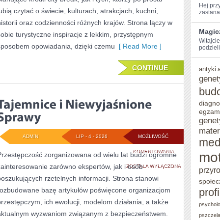
Hej​ pr
lubią czytać o świecie, kulturach, atrakcjach, kuchni,
zastanaw
historii oraz codzienności różnych krajów. Strona łączy w
Magic
sobie turystyczne inspiracje z lekkim, przystępnym
Witajci
sposobem opowiadania, dzięki czemu
[ Read More ]
podzieli
CONTINUE
antyki
genet
bud
diagno
egzam
genet
mater
ADMIN
LIP - 4 - 2026
MOŻLIWOŚĆ
med
TAJEMNICE
KOMENTOWANIA
mot
Przestępczość zorganizowana od wielu lat budzi ogromne
zainteresowanie zarówno ekspertów, jak i osób
I
ZOSTAŁA WYŁĄCZONA
przyr
poszukujących rzetelnych informacji. Strona stanowi
NIEWYJAŚNIONE
społec
rozbudowane bazę artykułów poświęcone organizacjom
prof
SPRAWY
przestępczym, ich ewolucji, modelom działania, a także
psycholo
aktualnym wyzwaniom związanym z bezpieczeństwem.
pszczel