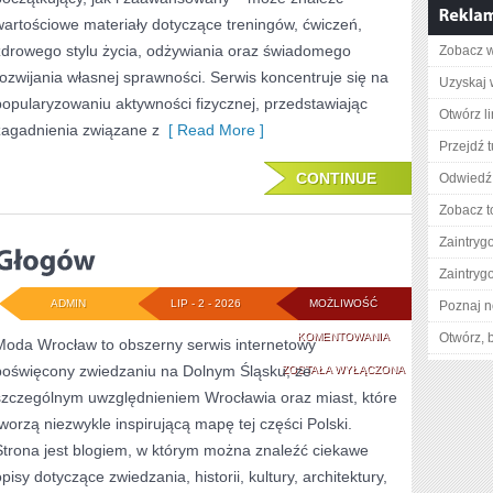
wartościowe materiały dotyczące treningów, ćwiczeń,
zdrowego stylu życia, odżywiania oraz świadomego
Zobacz wi
rozwijania własnej sprawności. Serwis koncentruje się na
Uzyskaj 
popularyzowaniu aktywności fizycznej, przedstawiając
Otwórz l
zagadnienia związane z
[ Read More ]
Przejdź t
CONTINUE
Odwiedź 
Zobacz t
Zaintry
Zaintry
ADMIN
LIP - 2 - 2026
MOŻLIWOŚĆ
Poznaj n
GŁOGÓW
KOMENTOWANIA
Otwórz, 
Moda Wrocław to obszerny serwis internetowy
poświęcony zwiedzaniu na Dolnym Śląsku, ze
ZOSTAŁA WYŁĄCZONA
szczególnym uwzględnieniem Wrocławia oraz miast, które
tworzą niezwykle inspirującą mapę tej części Polski.
Strona jest blogiem, w którym można znaleźć ciekawe
pisy dotyczące zwiedzania, historii, kultury, architektury,