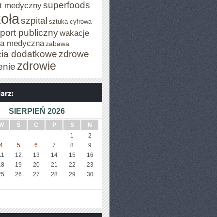
superfoods
t medyczny
oła
szpital
sztuka cyfrowa
port publiczny
wakacje
za medyczna
zabawa
cia dodatkowe
zdrowe
zdrowie
enie
SIERPIEŃ 2026
W
Ś
C
P
S
N
1
2
4
5
6
7
8
9
11
12
13
14
15
16
18
19
20
21
22
23
25
26
27
28
29
30