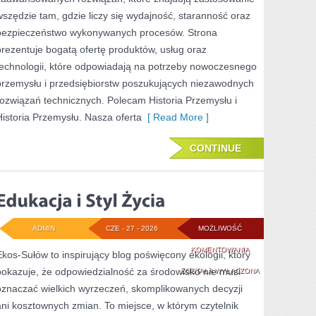
wszędzie tam, gdzie liczy się wydajność, staranność oraz
bezpieczeństwo wykonywanych procesów. Strona
prezentuje bogatą ofertę produktów, usług oraz
technologii, które odpowiadają na potrzeby nowoczesnego
przemysłu i przedsiębiorstw poszukujących niezawodnych
rozwiązań technicznych. Polecam Historia Przemysłu i
Historia Przemysłu. Nasza oferta
[ Read More ]
CONTINUE
ADMIN
CZE - 27 - 2026
MOŻLIWOŚĆ
EDUKACJA
KOMENTOWANIA
Ekos-Sułów to inspirujący blog poświęcony ekologii, który
pokazuje, że odpowiedzialność za środowisko nie musi
I
ZOSTAŁA WYŁĄCZONA
oznaczać wielkich wyrzeczeń, skomplikowanych decyzji
STYL
ani kosztownych zmian. To miejsce, w którym czytelnik
ŻYCIA