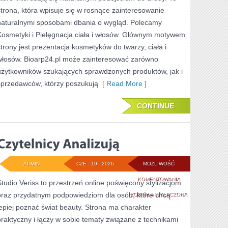
TO
strona, która wpisuje się w rosnące zainteresowanie
SAM
naturalnymi sposobami dbania o wygląd. Polecamy
Kosmetyki i Pielęgnacja ciała i włosów. Głównym motywem
strony jest prezentacja kosmetyków do twarzy, ciała i
włosów. Bioarp24.pl może zainteresować zarówno
użytkowników szukających sprawdzonych produktów, jak i
sprzedawców, którzy poszukują
[ Read More ]
CONTINUE
ADMIN
CZE - 19 - 2026
MOŻLIWOŚĆ
CZYTELNICY
KOMENTOWANIA
Studio Veriss to przestrzeń online poświęcony stylizacjom
oraz przydatnym podpowiedziom dla osób, które chcą
ANALIZUJĄ
ZOSTAŁA WYŁĄCZONA
lepiej poznać świat beauty. Strona ma charakter
praktyczny i łączy w sobie tematy związane z technikami