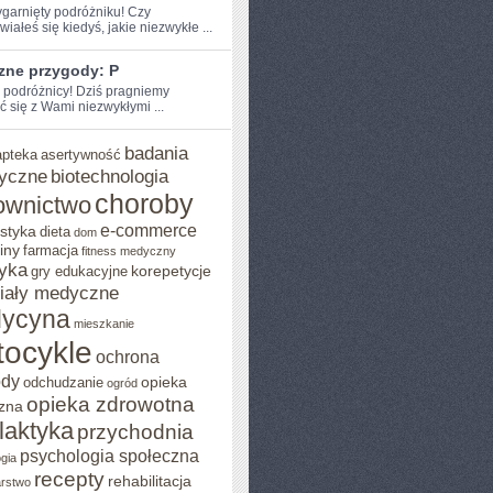
zygarnięty podróżniku! Czy
iałeś‌ się kiedyś, jakie niezwykłe ...
zne przygody: P
e podróżnicy! Dziś pragniemy
ć się z Wami niezwykłymi ...
badania
apteka
asertywność
yczne
biotechnologia
choroby
ownictwo
e-commerce
styka
dieta
dom
iny
farmacja
fitness medyczny
yka
korepetycje
gry edukacyjne
iały medyczne
ycyna
mieszkanie
ocykle
ochrona
ody
opieka
odchudzanie
ogród
opieka zdrowotna
zna
ilaktyka
przychodnia
psychologia społeczna
gia
recepty
rehabilitacja
arstwo