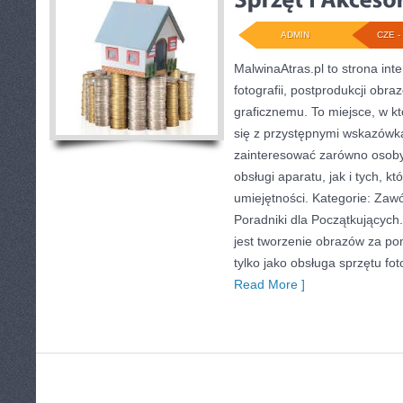
ADMIN
CZE - 
MalwinaAtras.pl to strona in
fotografii, postprodukcji obr
graficznemu. To miejsce, w kt
się z przystępnymi wskazówk
zainteresować zarówno osoby,
obsługi aparatu, jak i tych, k
umiejętności. Kategorie: Zawód
Poradniki dla Początkującyc
jest tworzenie obrazów za p
tylko jako obsługa sprzętu fo
Read More ]