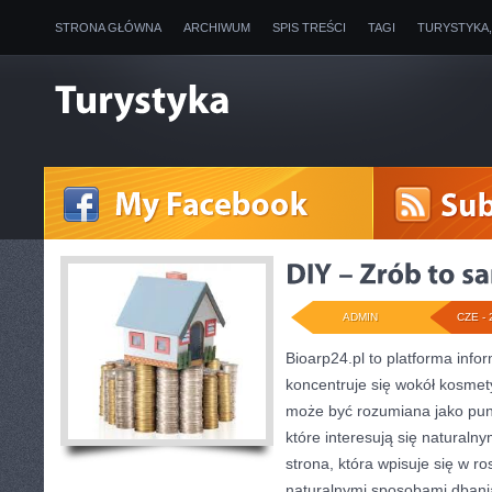
STRONA GŁÓWNA
ARCHIWUM
SPIS TREŚCI
TAGI
TURYSTYKA
ADMIN
CZE - 
Bioarp24.pl to platforma info
koncentruje się wokół kosmet
może być rozumiana jako punk
które interesują się naturaln
strona, która wpisuje się w r
naturalnymi sposobami dbani