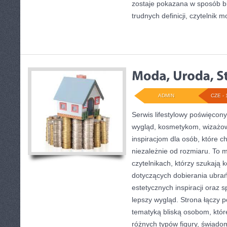
zostaje pokazana w sposób bl
trudnych definicji, czytelnik 
ADMIN
CZE - 
Serwis lifestylowy poświęcony 
wygląd, kosmetykom, wizażo
inspiracjom dla osób, które 
niezależnie od rozmiaru. To 
czytelnikach, którzy szukają 
dotyczących dobierania ubrań,
estetycznych inspiracji ora
lepszy wygląd. Strona łączy 
tematyką bliską osobom, które
różnych typów figury, świa