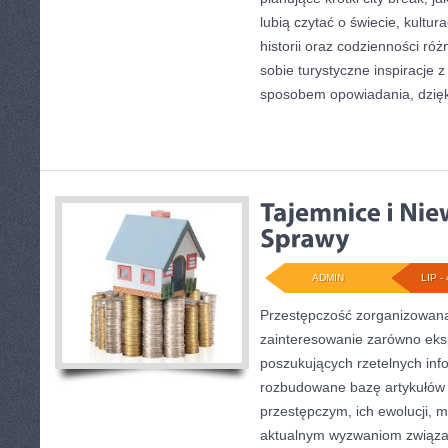
lubią czytać o świecie, kultur
historii oraz codzienności róż
sobie turystyczne inspiracje 
sposobem opowiadania, dzię
ADMIN
LIP - 
Przestępczość zorganizowana
zainteresowanie zarówno eksp
poszukujących rzetelnych info
rozbudowane bazę artykułów
przestępczym, ich ewolucji, m
aktualnym wyzwaniom związ