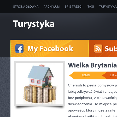
STRONA GŁÓWNA
ARCHIWUM
SPIS TREŚCI
TAGI
TURYSTYKA
ADMIN
LIP - 
Cherrish to pełna pomysłów p
lubią odkrywać świat i chcą 
bez pośpiechu, z ciekawością
doświadczenia. To miejsce pe
opowieści, który może zaint
planujące krótki city break, ja