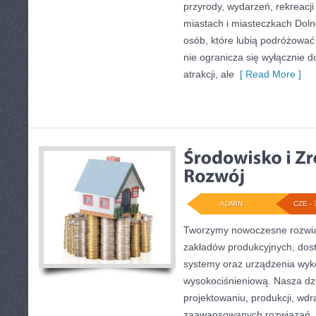
przyrody, wydarzeń, rekreacj
miastach i miasteczkach Doln
osób, które lubią podróżowa
nie ogranicza się wyłącznie d
atrakcji, ale
[ Read More ]
ADMIN
CZE - 
Tworzymy nowoczesne rozwią
zakładów produkcyjnych, dost
systemy oraz urządzenia wyko
wysokociśnieniową. Nasza dzi
projektowaniu, produkcji, wdr
zaawansowanych rozwiązań, k