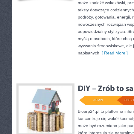
może znaleźć wskazówki, prz
teksty dotyczące codziennyc
podróży, gotowania, energii, r
nowoczesnych rozwiązań wspi
odpowiedzialny styl życia. St
myślą o osobach, które chcą
wyzwania środowiskowe, ale j
napisanych
[ Read More ]
ADMIN
CZE - 
Bioarp24.pl to platforma info
koncentruje się wokół kosmet
może być rozumiana jako punk
które interesują się naturaln