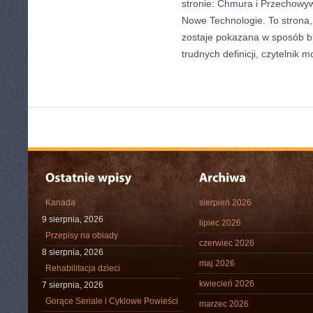
stronie: Chmura i Przechowyw
Nowe Technologie. To strona,
zostaje pokazana w sposób bl
trudnych definicji, czytelnik 
Kanada
sierpień 2026
9 sierpnia, 2026
lipiec 2026
Przepisy na obiady
czerwiec 2026
8 sierpnia, 2026
maj 2026
Rehabilitacja dzieci
kwiecień 2026
7 sierpnia, 2026
Gorące Seriale i Cyklowe Powieści
marzec 2026