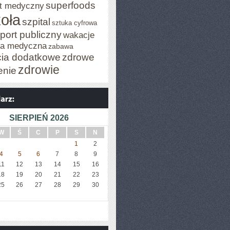
superfoods
t medyczny
oła
szpital
sztuka cyfrowa
port publiczny
wakacje
za medyczna
zabawa
cia dodatkowe
zdrowe
zdrowie
enie
SIERPIEŃ 2026
W
Ś
C
P
S
N
1
2
4
5
6
7
8
9
11
12
13
14
15
16
18
19
20
21
22
23
25
26
27
28
29
30