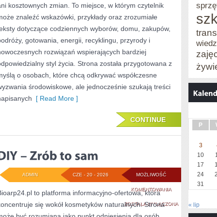
sprzę
ani kosztownych zmian. To miejsce, w którym czytelnik
ŻYCIA
szk
może znaleźć wskazówki, przykłady oraz zrozumiałe
teksty dotyczące codziennych wyborów, domu, zakupów,
trans
podróży, gotowania, energii, recyklingu, przyrody i
wied
nowoczesnych rozwiązań wspierających bardziej
zaję
odpowiedzialny styl życia. Strona została przygotowana z
żywi
myślą o osobach, które chcą odkrywać współczesne
wyzwania środowiskowe, ale jednocześnie szukają treści
napisanych
[ Read More ]
CONTINUE
P
3
10
17
24
ADMIN
CZE - 20 - 2026
MOŻLIWOŚĆ
31
DIY
KOMENTOWANIA
Bioarp24.pl to platforma informacyjno-ofertowa, która
koncentruje się wokół kosmetyków naturalnych. Strona
–
ZOSTAŁA WYŁĄCZONA
« lip
może być rozumiana jako punkt odniesienia dla osób,