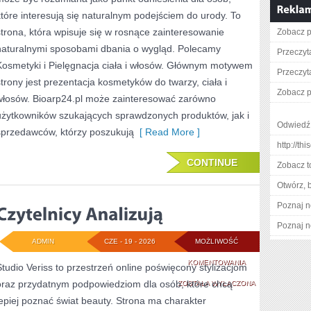
ZRÓB
które interesują się naturalnym podejściem do urody. To
TO
strona, która wpisuje się w rosnące zainteresowanie
Zobacz p
SAM
naturalnymi sposobami dbania o wygląd. Polecamy
Przeczyta
Kosmetyki i Pielęgnacja ciała i włosów. Głównym motywem
Przeczyt
strony jest prezentacja kosmetyków do twarzy, ciała i
Zobacz p
włosów. Bioarp24.pl może zainteresować zarówno
użytkowników szukających sprawdzonych produktów, jak i
Odwiedź 
sprzedawców, którzy poszukują
[ Read More ]
http://th
CONTINUE
Zobacz t
Otwórz, 
Poznaj n
Poznaj n
ADMIN
CZE - 19 - 2026
MOŻLIWOŚĆ
CZYTELNICY
KOMENTOWANIA
Studio Veriss to przestrzeń online poświęcony stylizacjom
oraz przydatnym podpowiedziom dla osób, które chcą
ANALIZUJĄ
ZOSTAŁA WYŁĄCZONA
lepiej poznać świat beauty. Strona ma charakter