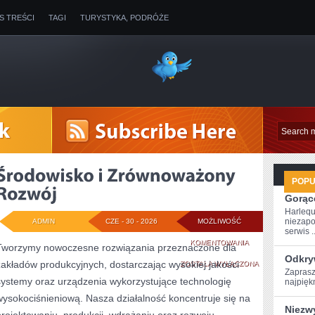
IS TREŚCI
TAGI
TURYSTYKA, PODRÓŻE
POP
Gorące
Harlequ
niezapo
ADMIN
CZE - 30 - 2026
MOŻLIWOŚĆ
serwis ..
ŚRODOWISKO
KOMENTOWANIA
Tworzymy nowoczesne rozwiązania przeznaczone dla
Odkry
zakładów produkcyjnych, dostarczając wysokiej jakości
I
ZOSTAŁA WYŁĄCZONA
Zaprasz
systemy oraz urządzenia wykorzystujące technologię
najpiękn
ZRÓWNOWAŻONY
wysokociśnieniową. Nasza działalność koncentruje się na
ROZWÓJ
Niezw