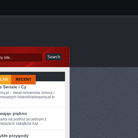
ULAR
RECENT
 Seriale i Cy
iny.pl – świat romansów, emocji i
mnianych historiiHarlequiny.pl to
.
wając piękno
amy⁣ na podróż po⁤ jednym z
iejszych‍ zakątków Azji ...
ykłe przygody