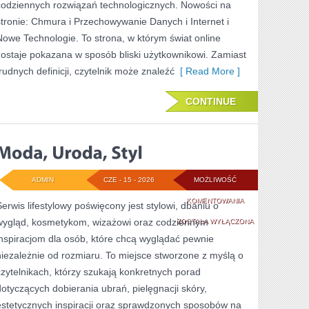
codziennych rozwiązań technologicznych. Nowości na
stronie: Chmura i Przechowywanie Danych i Internet i
Nowe Technologie. To strona, w którym świat online
zostaje pokazana w sposób bliski użytkownikowi. Zamiast
trudnych definicji, czytelnik może znaleźć
[ Read More ]
CONTINUE
ADMIN
CZE - 15 - 2026
MOŻLIWOŚĆ
MODA,
KOMENTOWANIA
Serwis lifestylowy poświęcony jest stylowi, dbaniu o
wygląd, kosmetykom, wizażowi oraz codziennym
URODA,
ZOSTAŁA WYŁĄCZONA
inspiracjom dla osób, które chcą wyglądać pewnie
STYL
niezależnie od rozmiaru. To miejsce stworzone z myślą o
czytelnikach, którzy szukają konkretnych porad
dotyczących dobierania ubrań, pielęgnacji skóry,
estetycznych inspiracji oraz sprawdzonych sposobów na