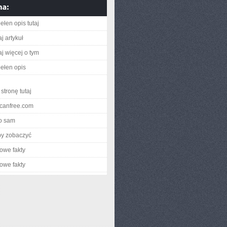
ełen opis tutaj
j artykuł
aj więcej o tym
ełen opis
stronę tutaj
iscanfree.com
o sam
by zobaczyć
owe fakty
owe fakty