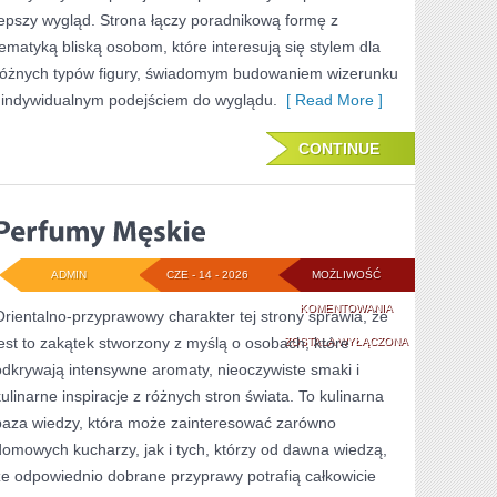
lepszy wygląd. Strona łączy poradnikową formę z
tematyką bliską osobom, które interesują się stylem dla
różnych typów figury, świadomym budowaniem wizerunku
i indywidualnym podejściem do wyglądu.
[ Read More ]
CONTINUE
ADMIN
CZE - 14 - 2026
MOŻLIWOŚĆ
PERFUMY
KOMENTOWANIA
Orientalno-przyprawowy charakter tej strony sprawia, że
jest to zakątek stworzony z myślą o osobach, które
MĘSKIE
ZOSTAŁA WYŁĄCZONA
odkrywają intensywne aromaty, nieoczywiste smaki i
kulinarne inspiracje z różnych stron świata. To kulinarna
baza wiedzy, która może zainteresować zarówno
domowych kucharzy, jak i tych, którzy od dawna wiedzą,
że odpowiednio dobrane przyprawy potrafią całkowicie