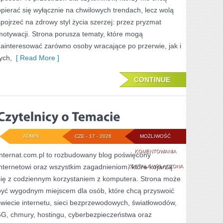
opierać się wyłącznie na chwilowych trendach, lecz wolą
spojrzeć na zdrowy styl życia szerzej: przez pryzmat
motywacji. Strona porusza tematy, które mogą
zainteresować zarówno osoby wracające po przerwie, jak i
ych,
[ Read More ]
CONTINUE
ADMIN
CZE - 17 - 2026
MOŻLIWOŚĆ
CZYTELNICY
KOMENTOWANIA
Internat.com.pl to rozbudowany blog poświęcony
internetowi oraz wszystkim zagadnieniom, które kojarzą
O
ZOSTAŁA WYŁĄCZONA
się z codziennym korzystaniem z komputera. Strona może
TEMACIE
być wygodnym miejscem dla osób, które chcą przyswoić
świecie internetu, sieci bezprzewodowych, światłowodów,
5G, chmury, hostingu, cyberbezpieczeństwa oraz