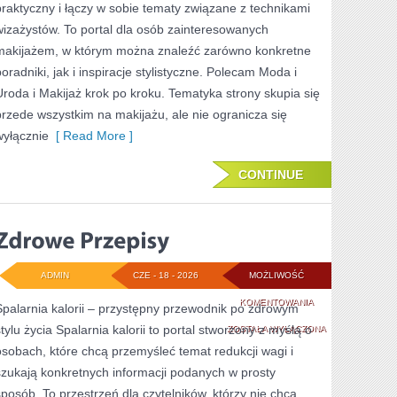
praktyczny i łączy w sobie tematy związane z technikami
wizażystów. To portal dla osób zainteresowanych
makijażem, w którym można znaleźć zarówno konkretne
poradniki, jak i inspiracje stylistyczne. Polecam Moda i
Uroda i Makijaż krok po kroku. Tematyka strony skupia się
przede wszystkim na makijażu, ale nie ogranicza się
wyłącznie
[ Read More ]
CONTINUE
ADMIN
CZE - 18 - 2026
MOŻLIWOŚĆ
ZDROWE
KOMENTOWANIA
Spalarnia kalorii – przystępny przewodnik po zdrowym
stylu życia Spalarnia kalorii to portal stworzony z myślą o
PRZEPISY
ZOSTAŁA WYŁĄCZONA
osobach, które chcą przemyśleć temat redukcji wagi i
szukają konkretnych informacji podanych w prosty
sposób. To przestrzeń dla czytelników, którzy nie chcą