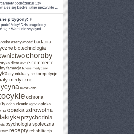
zygarnięty podróżniku! Czy
iałeś‌ się kiedyś, jakie niezwykłe ...
zne przygody: P
e podróżnicy! Dziś pragniemy
ć się z Wami niezwykłymi ...
badania
apteka
asertywność
yczne
biotechnologia
choroby
ownictwo
e-commerce
styka
dieta
dom
iny
farmacja
fitness medyczny
yka
korepetycje
gry edukacyjne
iały medyczne
ycyna
mieszkanie
ocykle
ochrona
ody
opieka
odchudzanie
ogród
opieka zdrowotna
zna
ilaktyka
przychodnia
psychologia społeczna
gia
recepty
rehabilitacja
arstwo