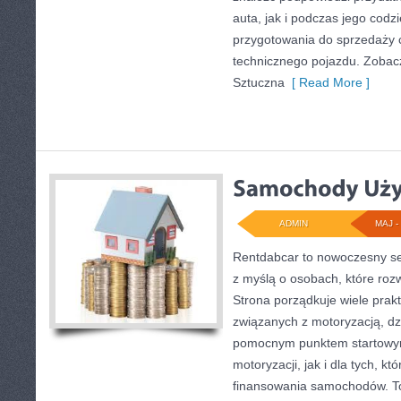
auta, jak i podczas jego cod
przygotowania do sprzedaży 
technicznego pojazdu. Zobac
Sztuczna
[ Read More ]
ADMIN
MAJ - 
Rentdabcar to nowoczesny se
z myślą o osobach, które ro
Strona porządkuje wiele pra
związanych z motoryzacją, d
pomocnym punktem startowym
motoryzacji, jak i dla tych, kt
finansowania samochodów. To