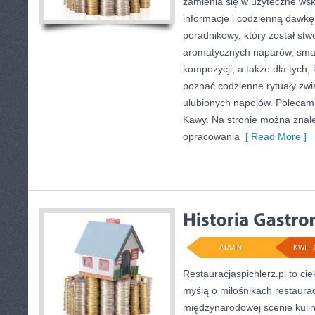
zamienia się w użyteczne wsk
informacje i codzienną dawkę 
poradnikowy, który został stw
aromatycznych naparów, sma
kompozycji, a także dla tych, 
poznać codzienne rytuały zw
ulubionych napojów. Polecam
Kawy. Na stronie można znal
opracowania
[ Read More ]
ADMIN
KWI - 
Restauracjaspichlerz.pl to ci
myślą o miłośnikach restauracj
międzynarodowej scenie kulin