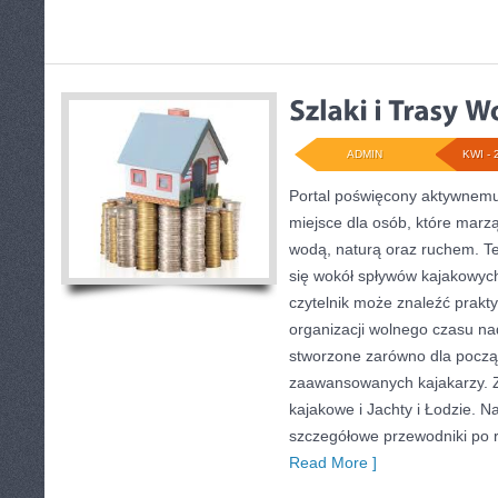
ADMIN
KWI - 
Portal poświęcony aktywnem
miejsce dla osób, które marz
wodą, naturą oraz ruchem. T
się wokół spływów kajakowyc
czytelnik może znaleźć prak
organizacji wolnego czasu na
stworzone zarówno dla początk
zaawansowanych kajakarzy. Z
kajakowe i Jachty i Łodzie. N
szczegółowe przewodniki po 
Read More ]