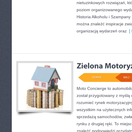
nietuzinkowych rozwiązań, kt
poziom organizowanego wydar
Historia Alkoholu i Szampany
można znaleźć inspiracje zw
organizacją wydarzeń oraz
[ 
ADMIN
MAJ - 
Moto Concierge to automobilo
został przygotowany z myślą 
rozumieć rynek motoryzacyjny
wszystkim na użytecznych in
sprzedażą samochodów, zwła
rynku z drugiej ręki. To miejs
znaleźć podpowiedzi przyda