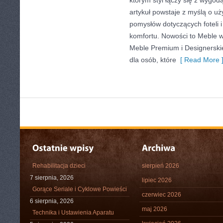
którym styl łączy się z wygod
artykuł powstaje z myślą o uż
pomysłów dotyczących foteli 
komfortu. Nowości to Meble w
Meble Premium i Designerskie
dla osób, które
[ Read More 
Rehabilitacja dzieci
sierpień 2026
7 sierpnia, 2026
lipiec 2026
Gorące Seriale i Cyklowe Powieści
czerwiec 2026
6 sierpnia, 2026
maj 2026
Technika i Ustawienia Aparatu