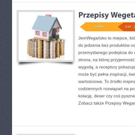
ADMIN
KWI - 
JemWegańsko to miejsce, któr
do jedzenia bez produktów od
przemyślanego podejścia do 
strona, na której przyjemność
wygodą, a receptury pokazują
może być pełna inspiracji, św
wartościowa. To źródło inspira
codziennych rozwiązań na por
kolację, deser czy coś pyszn
Zobacz także Przepisy Wegań