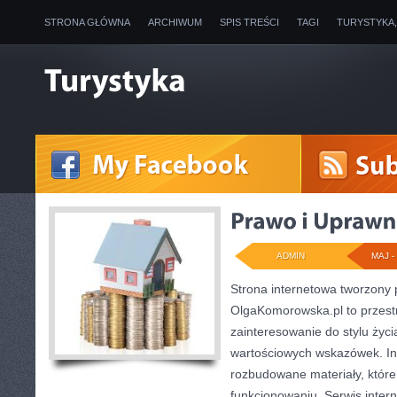
STRONA GŁÓWNA
ARCHIWUM
SPIS TREŚCI
TAGI
TURYSTYKA
ADMIN
MAJ - 
Strona internetowa tworzony
OlgaKomorowska.pl to przestr
zainteresowanie do stylu życia
wartościowych wskazówek. Int
rozbudowane materiały, któr
funkcjonowaniu. Serwis inter