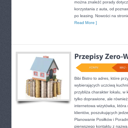
można znaleźć porady dotyc
korzystania z auta, od pozn
po leasing. Nowości na stro
Read More ]
ADMIN
MAJ - 
Bibi Bistro to adres, które pr
wybierających uczciwą kuchni
przybliża charakter lokalu, w
tylko doprawione, ale równie
internetowa wizytówka, któr
klientów, poszukujących jedz
Planowanie Posiłków i Porad
pierwszego kontaktu z nazwą