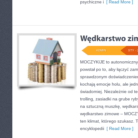
psychiczne i
[ Read More ]
ADMIN
STY - 
MOCZYKIJE to autonomiczny po
powstał po to, aby łączyć za
sprawdzonym doświadczeniem.
kochają emocje holu, ale jed
świadomiej. Niezależnie od te
trolling, zasiadki na grube ry
na sztuczną muszkę, wędkars
wędkarstwo zimowe – MOCZY
ten klimat, którego szukasz. T
encyklopedii
[ Read More ]