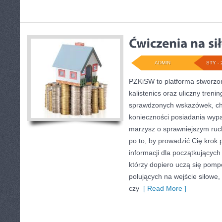
ADMIN
STY - 
PZKiSW to platforma stworzon
kalistenics oraz uliczny trenin
sprawdzonych wskazówek, ch
konieczności posiadania wyp
marzysz o sprawniejszym ruch
po to, by prowadzić Cię krok 
informacji dla początkujących
którzy dopiero uczą się pompo
polujących na wejście siłowe, 
czy
[ Read More ]