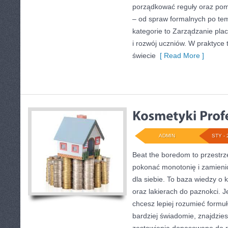
porządkować reguły oraz po
– od spraw formalnych po te
kategorie to Zarządzanie pla
i rozwój uczniów. W praktyce 
świecie
[ Read More ]
ADMIN
STY - 
Beat the boredom to przestrz
pokonać monotonię i zamienić
dla siebie. To baza wiedzy o
oraz lakierach do paznokci. J
chcesz lepiej rozumieć formuł
bardziej świadomie, znajdziesz