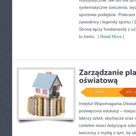
hobbystycznie, ale też dla tyc
systematyczne ćwiczenia, wyż
sportowe podejście. Polecam
zawodnicy i legendy sportu i
Strona łączy fundamenty z uż
tu treści,
[ Read More ]
ADMIN
STY - 
Instytut Wspomagania Oświaty
poświęcona edukacji – miejs
liderzy szkół, słuchacze ora
rzetelne treści dotyczące szko
tworzony z myślą o tym, by u