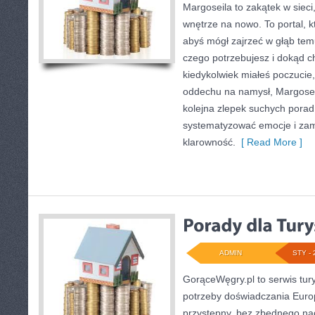
Margoseila to zakątek w siec
wnętrze na nowo. To portal, k
abyś mógł zajrzeć w głąb temu
czego potrzebujesz i dokąd c
kiedykolwiek miałeś poczucie,
oddechu na namysł, Margoseila
kolejna zlepek suchych pora
systematyzować emocje i zam
klarowność.
[ Read More ]
ADMIN
STY - 
GorąceWęgry.pl to serwis tury
potrzeby doświadczania Eur
przystępny, bez zbędnego nad