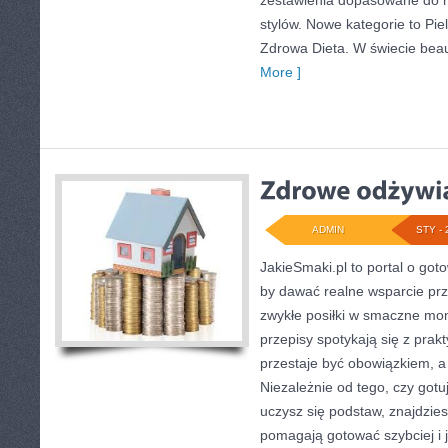
zestawienia dopasowane do r
stylów. Nowe kategorie to Pie
Zdrowa Dieta. W świecie beau
More ]
ADMIN
STY - 
JakieSmaki.pl to portal o goto
by dawać realne wsparcie prz
zwykłe posiłki w smaczne mom
przepisy spotykają się z prak
przestaje być obowiązkiem, a 
Niezależnie od tego, czy gotu
uczysz się podstaw, znajdziesz
pomagają gotować szybciej i 