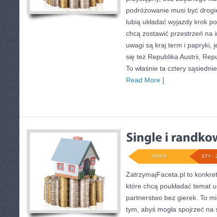
podróżowanie musi być drogie
lubią układać wyjazdy krok po
chcą zostawić przestrzeń na 
uwagi są kraj term i papryki, 
się też Republika Austrii, Re
To właśnie ta cztery sąsiedni
Read More ]
ADMIN
STY - 
ZatrzymajFaceta.pl to konkret
które chcą poukładać temat 
partnerstwo bez gierek. To m
tym, abyś mogła spojrzeć na s