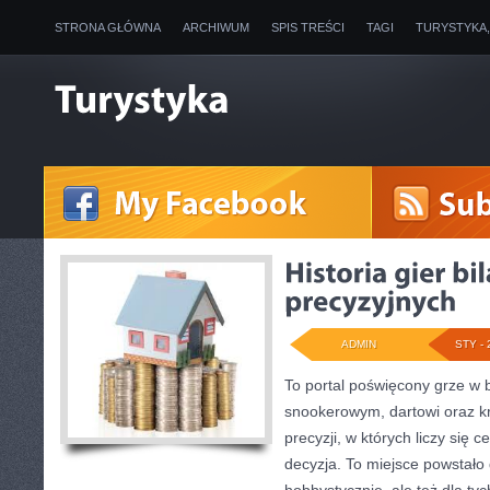
STRONA GŁÓWNA
ARCHIWUM
SPIS TREŚCI
TAGI
TURYSTYKA
ADMIN
STY - 
To portal poświęcony grze w 
snookerowym, dartowi oraz k
precyzji, w których liczy się 
decyzja. To miejsce powstało 