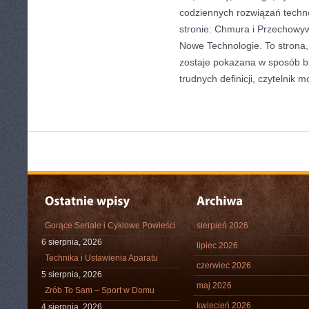
codziennych rozwiązań techn
stronie: Chmura i Przechowyw
Nowe Technologie. To strona,
zostaje pokazana w sposób bl
trudnych definicji, czytelnik 
Gorące Seriale i Cyklowe Powieści
sierpień 2026
6 sierpnia, 2026
lipiec 2026
Technika i Ustawienia Aparatu
czerwiec 2026
5 sierpnia, 2026
maj 2026
Zrób To Sam – Sport w Domu
kwiecień 2026
4 sierpnia, 2026