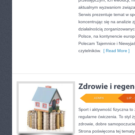
przestępczym, ich ewolucji, m
aktualnym wyzwaniom związ
Serwis prezentuje temat w sp
koncentrując się na analizie 
działalnością zorganizowany
Polsce, na kontynencie europ
Polecam Tajemnice i Niewyjaś
czytelników.
[ Read More ]
ADMIN
LIP - 
Sport i aktywność fizyczna to 
regularne ćwiczenia. To styl 
zdrowie, dobre samopoczucie
Strona poświęcona tej temat