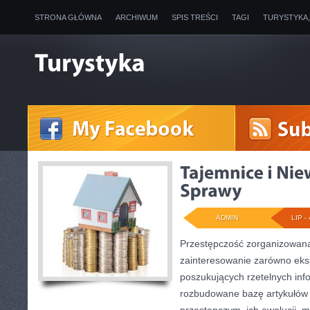
STRONA GŁÓWNA
ARCHIWUM
SPIS TREŚCI
TAGI
TURYSTYKA
ADMIN
LIP - 
Przestępczość zorganizowana
zainteresowanie zarówno eksp
poszukujących rzetelnych info
rozbudowane bazę artykułów