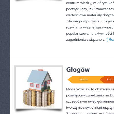
centrum wiedzy, w którym każ
początkujący, jak i zaawans
wartościowe materiały dotycz
zdrowego stylu życia, odżyw
rozwijania własnej sprawności
popularyzowaniu aktywności f
zagadnienia związane z
[ Rea
ADMIN
LIP - 
Moda Wrocław to obszerny se
poświęcony zwiedzaniu na Do
szczególnym uwzględnieniem 
tworzą niezwykle inspirującą 
Strona jest blogiem, w który