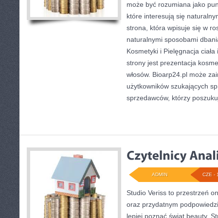
może być rozumiana jako punk
które interesują się naturaln
strona, która wpisuje się w r
naturalnymi sposobami dbani
Kosmetyki i Pielęgnacja cia
strony jest prezentacja kosme
włosów. Bioarp24.pl może za
użytkowników szukających sp
sprzedawców, którzy poszuku
ADMIN
CZE - 
Studio Veriss to przestrzeń o
oraz przydatnym podpowiedzi
lepiej poznać świat beauty. S