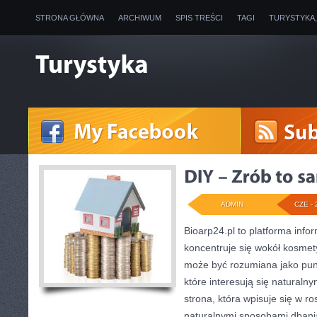
STRONA GŁÓWNA
ARCHIWUM
SPIS TREŚCI
TAGI
TURYSTYKA
ADMIN
CZE - 
Bioarp24.pl to platforma info
koncentruje się wokół kosmet
może być rozumiana jako punk
które interesują się naturaln
strona, która wpisuje się w r
naturalnymi sposobami dbani