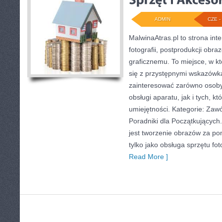
ADMIN
CZE - 
MalwinaAtras.pl to strona in
fotografii, postprodukcji obr
graficznemu. To miejsce, w kt
się z przystępnymi wskazówk
zainteresować zarówno osoby,
obsługi aparatu, jak i tych, k
umiejętności. Kategorie: Zawód
Poradniki dla Początkującyc
jest tworzenie obrazów za p
tylko jako obsługa sprzętu fo
Read More ]