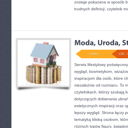
zostaje pokazana w sposób bl
trudnych definicji, czytelnik 
ADMIN
CZE - 
Serwis lifestylowy poświęcony 
wygląd, kosmetykom, wizażo
inspiracjom dla osób, które 
niezależnie od rozmiaru. To 
czytelnikach, którzy szukają 
dotyczących dobierania ubrań,
estetycznych inspiracji ora
lepszy wygląd. Strona łączy 
tematyką bliską osobom, które
różnych typów figury, świa