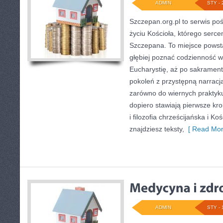
ADMIN
STY - 
Szczepan.org.pl to serwis p
życiu Kościoła, którego sercem
Szczepana. To miejsce powsta
głębiej poznać codzienność wi
Eucharystię, aż po sakrament
pokoleń z przystępną narracją,
zarówno do wiernych praktykuj
dopiero stawiają pierwsze kro
i filozofia chrześcijańska i K
znajdziesz teksty,
[ Read Mor
ADMIN
STY - 