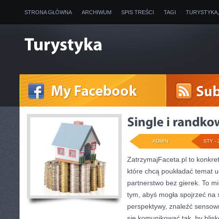
STRONA GŁÓWNA
ARCHIWUM
SPIS TREŚCI
TAGI
TURYSTYKA
ADMIN
STY - 
ZatrzymajFaceta.pl to konkret
które chcą poukładać temat 
partnerstwo bez gierek. To m
tym, abyś mogła spojrzeć na s
perspektywy, znaleźć sensow
się komunikować tak, by blis