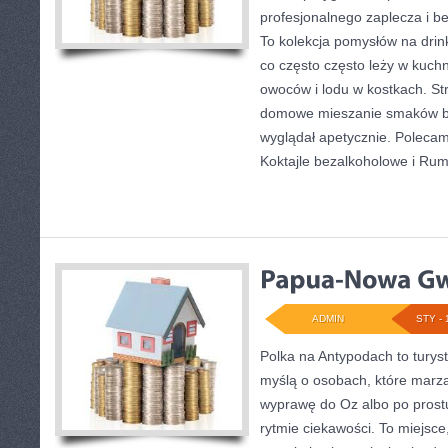
profesjonalnego zaplecza i b
To kolekcja pomysłów na drinki
co często często leży w kuchn
owoców i lodu w kostkach. St
domowe mieszanie smaków był
wyglądał apetycznie. Polecamy
Koktajle bezalkoholowe i Ru
ADMIN
STY - 
Polka na Antypodach to turys
myślą o osobach, które marzą
wyprawę do Oz albo po prost
rytmie ciekawości. To miejsce