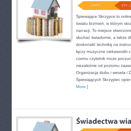
ADMIN
STY - 
Śpiewające Skrzypce to onlin
światu brzmień, w którym skr
narracji. To miejsce stworzon
słuchać świadomie, a także dl
doskonalić technikę na inst
łączy muzyczne ciekawostki z
czemu czytelnik może poczu
niezależnie od poziomu zaa
Organizacja ślubu i wesela i 
Śpiewających Skrzypiec opiera
More ]