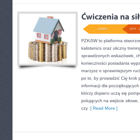
ADMIN
STY - 
PZKiSW to platforma stworzon
kalistenics oraz uliczny trenin
sprawdzonych wskazówek, ch
konieczności posiadania wyp
marzysz o sprawniejszym ruch
po to, by prowadzić Cię krok 
informacji dla początkujących
którzy dopiero uczą się pompo
polujących na wejście siłowe, 
czy
[ Read More ]