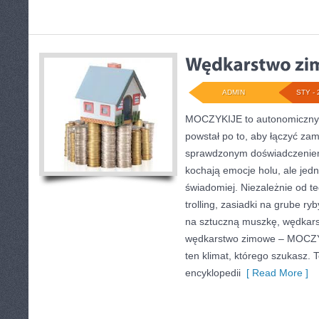
ADMIN
STY - 
MOCZYKIJE to autonomiczny po
powstał po to, aby łączyć za
sprawdzonym doświadczeniem.
kochają emocje holu, ale jed
świadomiej. Niezależnie od te
trolling, zasiadki na grube ry
na sztuczną muszkę, wędkars
wędkarstwo zimowe – MOCZY
ten klimat, którego szukasz. T
encyklopedii
[ Read More ]