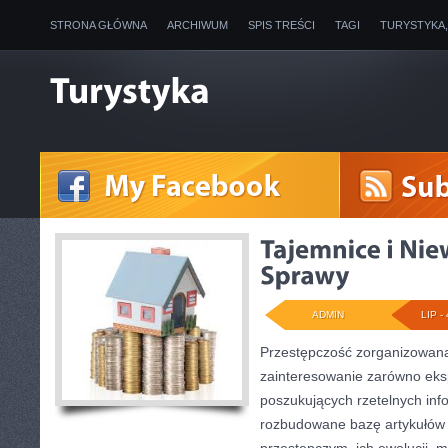
STRONA GŁÓWNA
ARCHIWUM
SPIS TREŚCI
TAGI
TURYSTYKA
ADMIN
LIP - 
Przestępczość zorganizowana
zainteresowanie zarówno eksp
poszukujących rzetelnych info
rozbudowane bazę artykułów