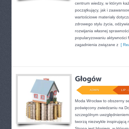
centrum wiedzy, w którym każ
początkujący, jak i zaawans
wartościowe materiały dotycz
zdrowego stylu życia, odżyw
rozwijania własnej sprawności
popularyzowaniu aktywności f
zagadnienia związane z
[ Rea
ADMIN
LIP - 
Moda Wrocław to obszerny se
poświęcony zwiedzaniu na Do
szczególnym uwzględnieniem 
tworzą niezwykle inspirującą 
Strona jest blogiem, w który