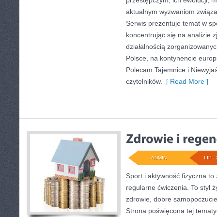
przestępczym, ich ewolucji, m
aktualnym wyzwaniom związ
Serwis prezentuje temat w sp
koncentrując się na analizie 
działalnością zorganizowany
Polsce, na kontynencie europ
Polecam Tajemnice i Niewyjaś
czytelników.
[ Read More ]
ADMIN
LIP - 
Sport i aktywność fizyczna to 
regularne ćwiczenia. To styl 
zdrowie, dobre samopoczucie
Strona poświęcona tej temat