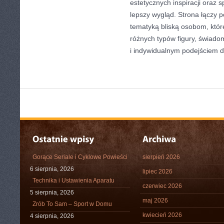
estetycznych inspiracji ora
lepszy wygląd. Strona łączy 
tematyką bliską osobom, które
różnych typów figury, świa
i indywidualnym podejściem 
Gorące Seriale i Cyklowe Powieści
sierpień 2026
6 sierpnia, 2026
lipiec 2026
Technika i Ustawienia Aparatu
czerwiec 2026
5 sierpnia, 2026
maj 2026
Zrób To Sam – Sport w Domu
kwiecień 2026
4 sierpnia, 2026