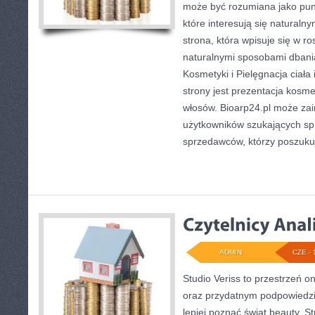
może być rozumiana jako punk
które interesują się naturaln
strona, która wpisuje się w r
naturalnymi sposobami dbani
Kosmetyki i Pielęgnacja cia
strony jest prezentacja kosme
włosów. Bioarp24.pl może za
użytkowników szukających sp
sprzedawców, którzy poszuku
ADMIN
CZE - 
Studio Veriss to przestrzeń o
oraz przydatnym podpowiedzi
lepiej poznać świat beauty. S