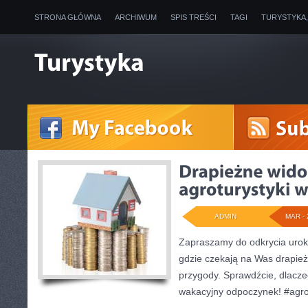
STRONA GŁÓWNA
ARCHIWUM
SPIS TREŚCI
TAGI
TURYSTYKA
ADMIN
MAR - 
Zapraszamy do odkrycia uroku
gdzie czekają na Was drapież
przygody. Sprawdźcie, dlacze
wakacyjny odpoczynek! #agro