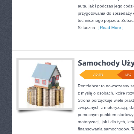
auta, jak i podczas jego cod
przygotowania do sprzedaży 
technicznego pojazdu. Zobac
Sztuczna
[ Read More ]
ADMIN
MAJ - 
Rentdabcar to nowoczesny se
z myślą o osobach, które ro
Strona porządkuje wiele pra
związanych z motoryzacją, d
pomocnym punktem startowym
motoryzacji, jak i dla tych, kt
finansowania samochodów. To