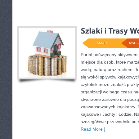
ADMIN
KWI - 
Portal poświęcony aktywnem
miejsce dla osób, które marz
wodą, naturą oraz ruchem. T
się wokół spływów kajakowyc
czytelnik może znaleźć prak
organizacji wolnego czasu na
stworzone zarówno dla początk
zaawansowanych kajakarzy. Z
kajakowe i Jachty i Łodzie. N
szczegółowe przewodniki po 
Read More ]