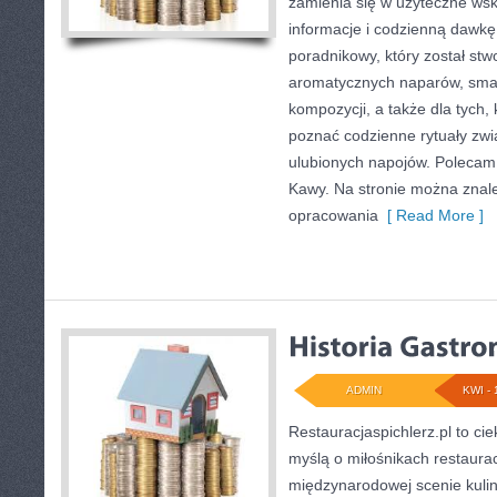
zamienia się w użyteczne wsk
informacje i codzienną dawkę 
poradnikowy, który został stw
aromatycznych naparów, sma
kompozycji, a także dla tych, 
poznać codzienne rytuały zw
ulubionych napojów. Polecam
Kawy. Na stronie można znal
opracowania
[ Read More ]
ADMIN
KWI - 
Restauracjaspichlerz.pl to ci
myślą o miłośnikach restauracj
międzynarodowej scenie kulin