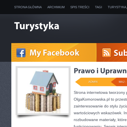
STRONA GŁÓWNA
ARCHIWUM
SPIS TREŚCI
TAGI
TURYSTYKA
ADMIN
MAJ - 
Strona internetowa tworzony
OlgaKomorowska.pl to przestr
zainteresowanie do stylu życia
wartościowych wskazówek. Int
rozbudowane materiały, któr
funkcjonowaniu. Serwis inter