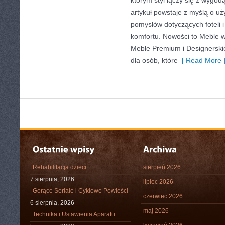
którym styl łączy się z wygod
artykuł powstaje z myślą o uż
pomysłów dotyczących foteli 
komfortu. Nowości to Meble w
Meble Premium i Designerskie
dla osób, które
[ Read More 
Rehabilitacja dzieci
sierpień 2026
7 sierpnia, 2026
lipiec 2026
Gorące Seriale i Cyklowe Powieści
czerwiec 2026
6 sierpnia, 2026
maj 2026
Technika i Ustawienia Aparatu