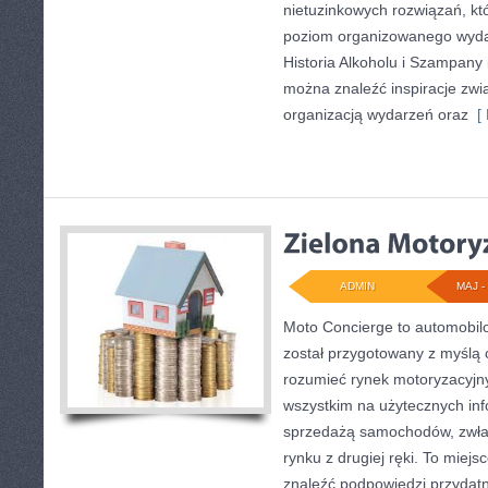
nietuzinkowych rozwiązań, kt
poziom organizowanego wydar
Historia Alkoholu i Szampany
można znaleźć inspiracje zw
organizacją wydarzeń oraz
[ 
ADMIN
MAJ - 
Moto Concierge to automobilo
został przygotowany z myślą 
rozumieć rynek motoryzacyjny
wszystkim na użytecznych in
sprzedażą samochodów, zwła
rynku z drugiej ręki. To miejs
znaleźć podpowiedzi przyda