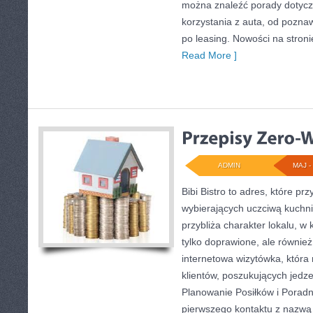
można znaleźć porady dotyc
korzystania z auta, od pozn
po leasing. Nowości na stro
Read More ]
ADMIN
MAJ - 
Bibi Bistro to adres, które pr
wybierających uczciwą kuchni
przybliża charakter lokalu, w
tylko doprawione, ale równie
internetowa wizytówka, któr
klientów, poszukujących jedz
Planowanie Posiłków i Porad
pierwszego kontaktu z nazwą