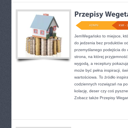
ADMIN
KWI - 
JemWegańsko to miejsce, któr
do jedzenia bez produktów od
przemyślanego podejścia do 
strona, na której przyjemność
wygodą, a receptury pokazują
może być pełna inspiracji, św
wartościowa. To źródło inspira
codziennych rozwiązań na por
kolację, deser czy coś pyszn
Zobacz także Przepisy Wegań