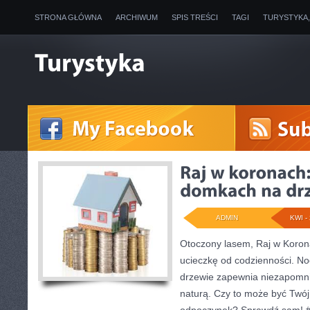
STRONA GŁÓWNA
ARCHIWUM
SPIS TREŚCI
TAGI
TURYSTYKA
ADMIN
KWI - 
Otoczony lasem, Raj w Korona
ucieczkę od codzienności. N
drzewie zapewnia niezapomnia
naturą. Czy to może być Tw