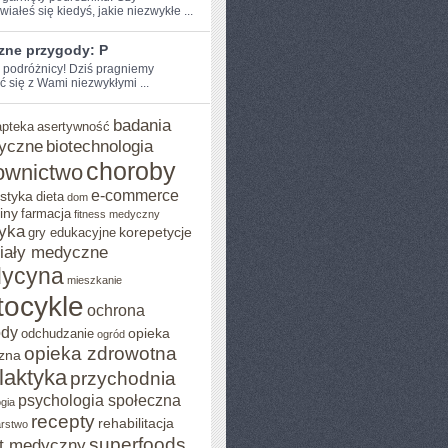
iałeś‌ się kiedyś, jakie niezwykłe ...
zne przygody: P
e podróżnicy! Dziś pragniemy
ć się z Wami niezwykłymi ...
badania
apteka
asertywność
yczne
biotechnologia
choroby
ownictwo
e-commerce
styka
dieta
dom
iny
farmacja
fitness medyczny
yka
korepetycje
gry edukacyjne
iały medyczne
ycyna
mieszkanie
ocykle
ochrona
ody
opieka
odchudzanie
ogród
opieka zdrowotna
zna
ilaktyka
przychodnia
psychologia społeczna
gia
recepty
rehabilitacja
arstwo
superfoods
t medyczny