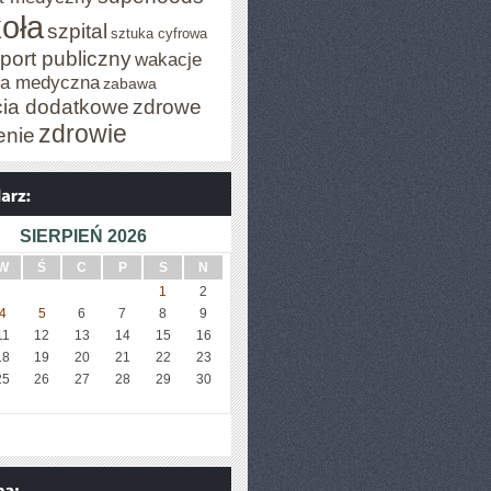
oła
szpital
sztuka cyfrowa
port publiczny
wakacje
za medyczna
zabawa
cia dodatkowe
zdrowe
zdrowie
enie
SIERPIEŃ 2026
W
Ś
C
P
S
N
1
2
4
5
6
7
8
9
11
12
13
14
15
16
18
19
20
21
22
23
25
26
27
28
29
30