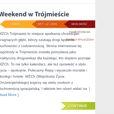
ADMIN
STY - 12 - 2026
MOŻLIWOŚĆ
WEEKEND
KOMENTOWANIA
WŻCh Trójmiasto to miejsce spotkania chrześcijan
pragnących głębi, którzy szukają drogi łączenia
W
ZOSTAŁA WYŁĄCZONA
duchowości z codziennością. Strona internetowa tej
TRÓJMIEŚCIE
wspólnoty w Trójmieście została pomyślana jako
praktyczny drogowskaz dla każdego, kto dopiero poznaje
WŻCh. To nie tylko kalendarz, ale też opowieść o stylu
życia – spokojnie. Polecamy Rejsy i wycieczki morskie i
Noclegi i hotele. WŻCh (Wspólnota Życia
Chrześcijańskiego) kojarzy się wielu osobom z
duchowością ignacjańską. I właśnie ten rdzeń widać na
[
Read More ]
CONTINUE