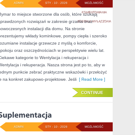
ADMIN
STY - 10 - 2026
MOŻLIWOŚĆ
KLIMATYZACJA
KOMENTOWANIA
Rymar to miejsce stworzone dla osób, które szukają
sprawdzonych rozwiązań w zakresie grzania oraz
I
ZOSTAŁA WYŁĄCZONA
nowoczesnych instalacji dla domu. Na stronie
WENTYLATORY
prezentujemy wkłady kominkowe, pompy ciepła i szeroko
rozumiane instalacje grzewcze z myślą o komforcie,
spokoju oraz oszczędnościach w perspektywie wielu lat.
Ciekawe kategorie to Wentylacja i rekuperacja i
Wentylacja i rekuperacja. Nasza strona jest po to, aby w
jednym punkcie zebrać praktyczne wskazówki i przełożyć
je na konkret zakupowo-projektowe. Jeśli
[ Read More ]
CONTINUE
ADMIN
STY - 10 - 2026
MOŻLIWOŚĆ