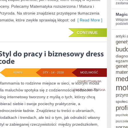
zastanaw
oceny. Polecamy Matematyka rozszerzona / Matura i
Przyroda. Na stronie znajdziesz przystępne tłumaczenia
Magic
tematów, które zwykle sprawiają kłopot: od
[ Read More ]
Witajci
podzieli
CONTINUE
antyki
genet
bud
diagno
egzam
genet
mater
ADMIN
STY - 14 - 2026
MOŻLIWOŚĆ
med
STYL
KOMENTOWANIA
Mammamia to rodzinne miejsce w sieci, w którym moda
mot
dla maluchów spotyka się z codziennością rodziców. To
DO
ZOSTAŁA WYŁĄCZONA
przyr
blog internetowy tworzony z myślą o tych, którzy chcą
PRACY
społec
ubierać siebie i swoje pociechy praktycznie, a
prof
I
jednocześnie ładnie. Znajdziesz tu treści o ubraniach,
psycholo
BIZNESOWY
dodatkach i trendach, ale też o tym, jak odnaleźć własny
pszczel
styl w zabieganej rzeczywistości: między przedszkolem,
DRESS
sprzę