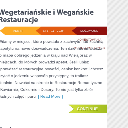
ADMIN
STY - 11 - 2026
MOŻLIWOŚĆ
WEGETARIAŃSKIE
KOMENTOWANIA
Witamy w miejscu, które powstało z zachwytu nad kuchnią
i apetytu na nowe doświadczenia. Ten dziennik smakosza
I
ZOSTAŁA WYŁĄCZONA
to mapa dobrego jedzenia w kraju nad Wisłą oraz w
WEGAŃSKIE
miejscach, do których prowadzi apetyt. Jeśli lubisz
RESTAURACJE
sprawdzać restauracyjne nowości, cenisz konkret i chcesz
czytać o jedzeniu w sposób przystępny, to trafiasz
idealnie. Nowości na stronie to Restauracje Romantyczne
 Kawiarnie, Cukiernie i Desery. To nie jest tylko zbiór
„ładnych zdjęć i paru
[ Read More ]
CONTINUE