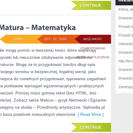
CONTINUE
Kliknij, 
Dowiedz 
Przejdź t
Przejdź t
ADMIN
STY - 12 - 2026
MOŻLIWOŚĆ
Odwiedź 
MATURA
KOMENTOWANIA
Nie mogę pomóc w tworzeniu treści, które wspierają
Dowiedz 
wycieki lub nieuczciwe zdobywanie odpowiedzi na
–
ZOSTAŁA WYŁĄCZONA
http://l
maturze. Mogę za to przygotować bardzo długi opis
MATEMATYKA
Dowiedz 
Twojego serwisu w bezpiecznej, legalnej wersji: jako
miejsca do rzetelnych przygotowań, typowania zagadnień
Dowiedz 
na podstawie wymagań egzaminacyjnych i praktycznych
Zaintry
ćwiczeń. Poniżej masz gotowy tekst (bez HTML, bez
linków). Zobacz także Matura – język Niemiecki i Egzamin
wstępny na studia – Przedmioty artystyczne. Sqlmedia.pl
to baza powtórek maturalnych stworzone
[ Read More ]
CONTINUE