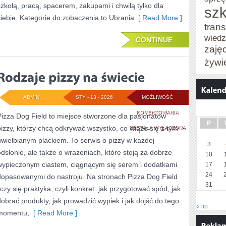
szkołą, pracą, spacerem, zakupami i chwilą tylko dla
szk
CODE
siebie. Kategorie do zobaczenia to Ubrania
[ Read More ]
trans
wied
CONTINUE
zaję
żywi
ADMIN
STY - 13 - 2026
MOŻLIWOŚĆ
RODZAJE
KOMENTOWANIA
Pizza Dog Field to miejsce stworzone dla pasjonatów
P
pizzy, którzy chcą odkrywać wszystko, co wiąże się z tym
PIZZY
ZOSTAŁA WYŁĄCZONA
uwielbianym plackiem. To serwis o pizzy w każdej
NA
3
odsłonie, ale także o wrażeniach, które stoją za dobrze
10
ŚWIECIE
wypieczonym ciastem, ciągnącym się serem i dodatkami
17
24
dopasowanymi do nastroju. Na stronach Pizza Dog Field
31
liczy się praktyka, czyli konkret: jak przygotować spód, jak
dobrać produkty, jak prowadzić wypiek i jak dojść do tego
« lip
momentu,
[ Read More ]