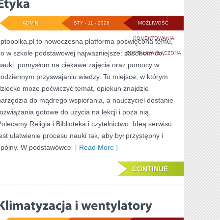
ADMIN
STY - 11 - 2026
MOŻLIWOŚĆ
ETYKA
KOMENTOWANIA
sptopolka.pl to nowoczesna platforma poświęcona temu,
co w szkole podstawowej najważniejsze: zasobom do
ZOSTAŁA WYŁĄCZONA
nauki, pomysłom na ciekawe zajęcia oraz pomocy w
codziennym przyswajaniu wiedzy. To miejsce, w którym
dziecko może poćwiczyć temat, opiekun znajdzie
narzędzia do mądrego wspierania, a nauczyciel dostanie
rozwiązania gotowe do użycia na lekcji i poza nią.
Polecamy Religia i Biblioteka i czytelnictwo. Ideą serwisu
jest ułatwienie procesu nauki tak, aby był przystępny i
spójny. W podstawówce
[ Read More ]
CONTINUE