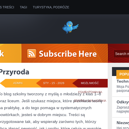
IS TREŚCI
TAGI
TURYSTYKA, PODRÓŻE
POP
Techni
ADMIN
STY - 15 - 2026
MOŻLIWOŚĆ
Moja Fo
pasjona
PRZYRODA
KOMENTOWANIA
To blog szkolny tworzony z myślą o młodzieży z klas 1–8
oraz liceum. Jeśli szukasz miejsca, które przekłada teorię
ZOSTAŁA WYŁĄCZONA
Odkry
na praktykę, a do tego pomaga w systematycznych
Zaprasz
najpiękn
powtórkach, jesteś w dobrym miejscu. Treści są
przygotowane tak, aby wspierały zarówno tych, którzy
Niezw
chcą złapać pewność, jak i osoby, które celują w wysokie
Hej​ pr