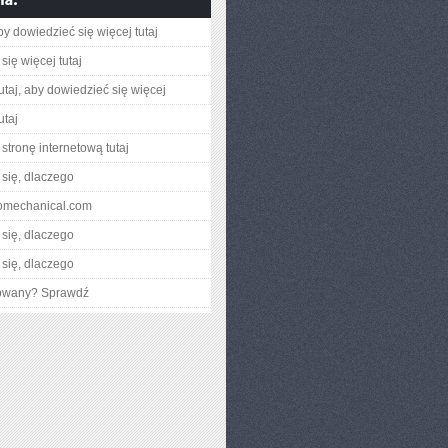
aby dowiedzieć się więcej tutaj
się więcej tutaj
utaj, aby dowiedzieć się więcej
utaj
stronę internetową tutaj
się, dlaczego
ecomechanical.com
się, dlaczego
się, dlaczego
gowany? Sprawdź