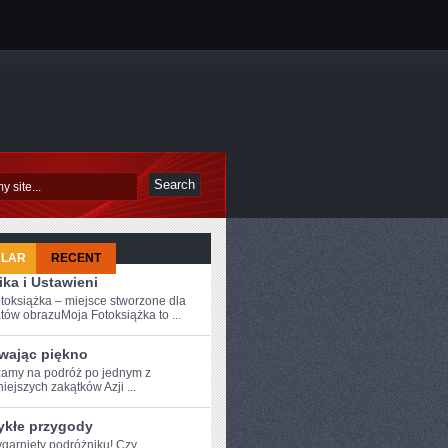
ULAR
RECENT
ka i Ustawieni
toksiążka – miejsce stworzone dla
tów obrazuMoja Fotoksiążka to ...
wając piękno
amy⁣ na podróż po⁤ jednym z
iejszych‍ zakątków Azji ...
ykłe przygody
zygarnięty podróżniku! Czy