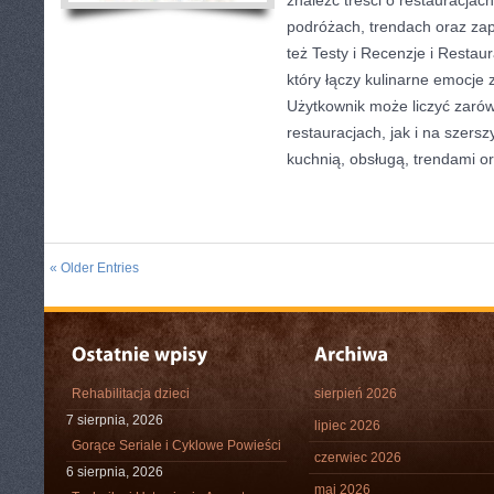
znaleźć treści o restauracjac
podróżach, trendach oraz za
też Testy i Recenzje i Restaur
który łączy kulinarne emocje 
Użytkownik może liczyć zarów
restauracjach, jak i na szers
kuchnią, obsługą, trendami o
« Older Entries
Rehabilitacja dzieci
sierpień 2026
7 sierpnia, 2026
lipiec 2026
Gorące Seriale i Cyklowe Powieści
czerwiec 2026
6 sierpnia, 2026
maj 2026