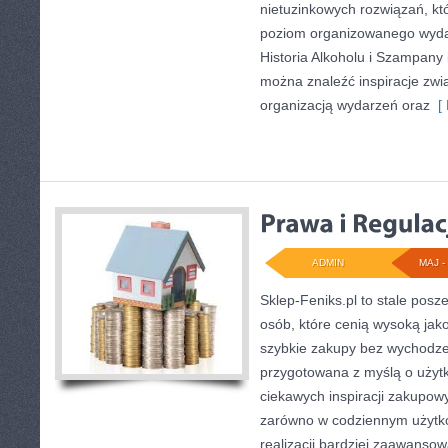
nietuzinkowych rozwiązań, kt
poziom organizowanego wydar
Historia Alkoholu i Szampany
można znaleźć inspiracje zw
organizacją wydarzeń oraz
[ 
ADMIN
MAJ - 
Sklep-Feniks.pl to stale posz
osób, które cenią wysoką jako
szybkie zakupy bez wychodze
przygotowana z myślą o użyt
ciekawych inspiracji zakupow
zarówno w codziennym użytko
realizacji bardziej zaawanso