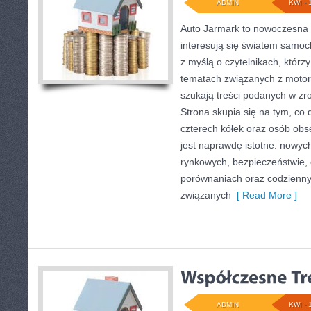
ADMIN
KWI - 
Auto Jarmark to nowoczesna s
interesują się światem samo
z myślą o czytelnikach, którz
tematach związanych z motory
szukają treści podanych w zr
Strona skupia się na tym, co 
czterech kółek oraz osób obs
jest naprawdę istotne: nowyc
rynkowych, bezpieczeństwie, e
porównaniach oraz codzienn
związanych
[ Read More ]
ADMIN
KWI - 