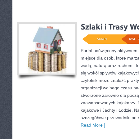
ADMIN
KWI - 
Portal poświęcony aktywnem
miejsce dla osób, które marz
wodą, naturą oraz ruchem. T
się wokół spływów kajakowyc
czytelnik może znaleźć prak
organizacji wolnego czasu na
stworzone zarówno dla początk
zaawansowanych kajakarzy. Z
kajakowe i Jachty i Łodzie. N
szczegółowe przewodniki po 
Read More ]