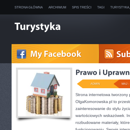
STRONA GŁÓWNA
ARCHIWUM
SPIS TREŚCI
TAGI
TURYSTYKA
ADMIN
MAJ - 
Strona internetowa tworzony
OlgaKomorowska.pl to przestr
zainteresowanie do stylu życia
wartościowych wskazówek. Int
rozbudowane materiały, któr
funkcjonowaniu. Serwis inter