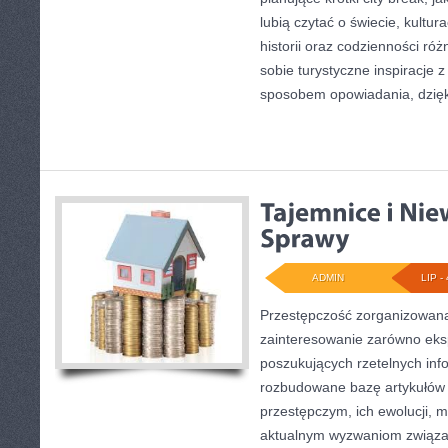
lubią czytać o świecie, kultur
historii oraz codzienności róż
sobie turystyczne inspiracje 
sposobem opowiadania, dzię
ADMIN
LIP - 
Przestępczość zorganizowana
zainteresowanie zarówno eksp
poszukujących rzetelnych info
rozbudowane bazę artykułów
przestępczym, ich ewolucji, m
aktualnym wyzwaniom związ