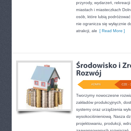
przyrody, wydarzeń, rekreacj
miastach i miasteczkach Doln
osób, które lubią podróżowa
nie ogranicza się wyłącznie d
atrakcji, ale
[ Read More ]
ADMIN
CZE - 
Tworzymy nowoczesne rozwią
zakładów produkcyjnych, dost
systemy oraz urządzenia wyko
wysokociśnieniową. Nasza dzi
projektowaniu, produkcji, wdr
zaawansowanych rozwiązań, k