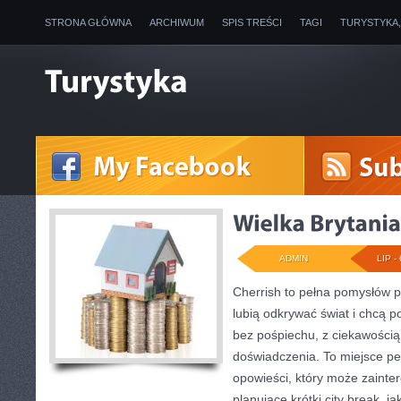
STRONA GŁÓWNA
ARCHIWUM
SPIS TREŚCI
TAGI
TURYSTYKA
ADMIN
LIP - 
Cherrish to pełna pomysłów p
lubią odkrywać świat i chcą 
bez pośpiechu, z ciekawością
doświadczenia. To miejsce pe
opowieści, który może zaint
planujące krótki city break, ja