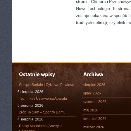
stronie: Chmura i Przechowyw
Nowe Technologie. To strona,
zostaje pokazana w sposób bl
trudnych definicji, czytelnik 
Gorące Seriale i Cyklowe Powieści
sierpień 2026
6 sierpnia, 2026
lipiec 2026
Technika i Ustawienia Aparatu
czerwiec 2026
5 sierpnia, 2026
maj 2026
Zrób To Sam – Sport w Domu
kwiecień 2026
4 sierpnia, 2026
Rocky Mountains (Ameryka
marzec 2026