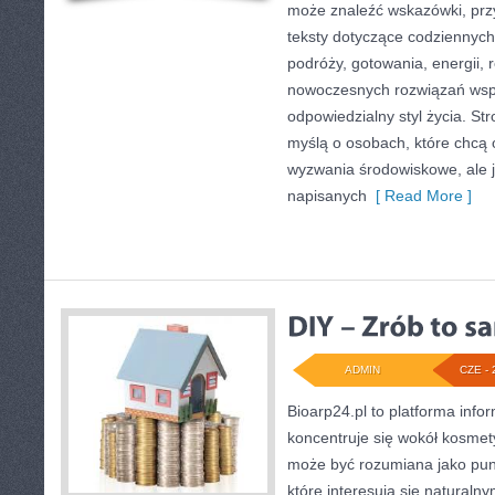
może znaleźć wskazówki, prz
teksty dotyczące codziennyc
podróży, gotowania, energii, r
nowoczesnych rozwiązań wspi
odpowiedzialny styl życia. St
myślą o osobach, które chcą
wyzwania środowiskowe, ale j
napisanych
[ Read More ]
ADMIN
CZE - 
Bioarp24.pl to platforma info
koncentruje się wokół kosmet
może być rozumiana jako punk
które interesują się naturaln